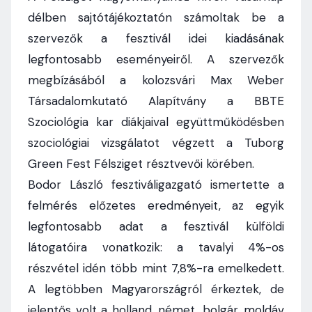
délben sajtótájékoztatón számoltak be a
szervezők a fesztivál idei kiadásának
legfontosabb eseményeiről. A szervezők
megbízásából a kolozsvári Max Weber
Társadalomkutató Alapítvány a BBTE
Szociológia kar diákjaival együttműködésben
szociológiai vizsgálatot végzett a Tuborg
Green Fest Félsziget résztvevői körében.
Bodor László fesztiváligazgató ismertette a
felmérés előzetes eredményeit, az egyik
legfontosabb adat a fesztivál külföldi
látogatóira vonatkozik: a tavalyi 4%-os
részvétel idén több mint 7,8%-ra emelkedett.
A legtöbben Magyarországról érkeztek, de
jelentős volt a holland, német, bolgár, moldáv