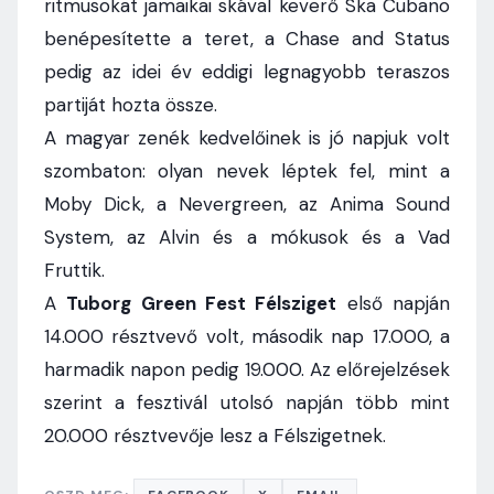
ritmusokat jamaikai skával keverő Ska Cubano
benépesítette a teret, a Chase and Status
pedig az idei év eddigi legnagyobb teraszos
partiját hozta össze.
A magyar zenék kedvelőinek is jó napjuk volt
szombaton: olyan nevek léptek fel, mint a
Moby Dick, a Nevergreen, az Anima Sound
System, az Alvin és a mókusok és a Vad
Fruttik.
A
Tuborg Green Fest Félsziget
első napján
14.000 résztvevő volt, második nap 17.000, a
harmadik napon pedig 19.000. Az előrejelzések
szerint a fesztivál utolsó napján több mint
20.000 résztvevője lesz a Félszigetnek.