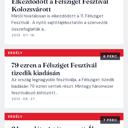
Elkezdődött a Félsziget Fesztivál
Kolozsvárott
Mától hivatalosan is elkezdődött a 11. Félsziget
Fesztivál . A nyitó sajtótájékoztatón a szervezők
összefoglalták a…
2013. 07. 18.
ERDÉLY
6 PERC
79 ezren a Félsziget Fesztivál
tizedik kiadásán
Az ország legnagyobb fesztiválja, a Félsziget tizedik
kiadásán 79 ezren vettek részt. Mintegy háromezer
fesztiválozó költözött…
2012. 08. 27.
ERDÉLY
7 PERC