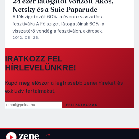
24 ezer látogatót vonzott Ákos,
Netsky és a Suie Paparude
A félszigetezők 60%-a évente visszatér a
fesztiválra A Félsziget látogatóinak 60%-a
visszatérő vendég a fesztiválon, akárcsak…
2012. 08. 26.
IRATKOZZ FEL
HÍRLEVELÜNKRE!
Kapd meg először a legfrissebb zenei híreket és
exkluzív tartalmakat.
Email cím
FELIRATKOZÁS