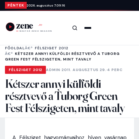
Ugrás a tartalomra
PÉNTEK
2026. augusztus 7.
09:16
Keresés
Menü
FŐOLDAL
FÉLSZIGET 2012
KÉTSZER ANNYI KÜLFÖLDI RÉSZTVEVŐ A TUBORG
GREEN FEST FÉLSZIGETEN, MINT TAVALY
FÉLSZIGET 2012
ADMIN
·
2011. AUGUSZTUS 29.
·
4 PERC
Kétszer annyi külföldi
résztvevő a Tuborg Green
Fest Félszigeten, mint tavaly
A Félsziget hagyományaihoz híven vasárnap