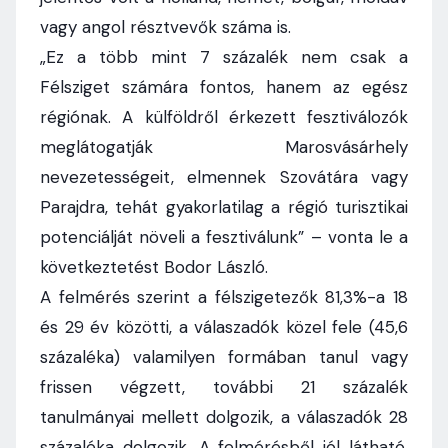
vagy angol résztvevők száma is.
„Ez a több mint 7 százalék nem csak a
Félsziget számára fontos, hanem az egész
régiónak. A külföldről érkezett fesztiválozók
meglátogatják Marosvásárhely
nevezetességeit, elmennek Szovátára vagy
Parajdra, tehát gyakorlatilag a régió turisztikai
potenciálját növeli a fesztiválunk” – vonta le a
következtetést Bodor László.
A felmérés szerint a félszigetezők 81,3%-a 18
és 29 év közötti, a válaszadók közel fele (45,6
százaléka) valamilyen formában tanul vagy
frissen végzett, további 21 százalék
tanulmányai mellett dolgozik, a válaszadók 28
százaléka dolgozik. A felmérésből jól látható,