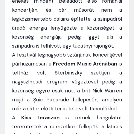
énekes mindent beleadott első romániai
koncertjén, és bár műsorát nem a
legközismertebb dalaira építette, a színpadról
áradó energia lenyűgözte a közönséget, a
közönség energiája pedig Iggyt, aki a
színpadra is felhívott egy tucatnyi rajongót.
A fesztivál legnagyobb sztárjának koncertjével
párhuzamosan a
Freedom Music Arénában
is
teltház volt Sterbinszky szettjén, a
nagyszínpadi program végeztével pedig a
közönség egyre csak nőtt a brit Nick Warren
majd a Șuie Paparude fellépésén, amelyen
már a sátor előtti tér is tele volt táncolókkal.
A
Kiss Teraszon
is remek hangulatot
teremtettek a nemzetközi fellépők: a latinos