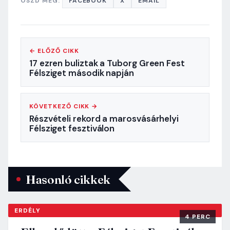
OSZD MEG:
FACEBOOK
X
EMAIL
← ELŐZŐ CIKK
17 ezren buliztak a Tuborg Green Fest
Félsziget második napján
KÖVETKEZŐ CIKK →
Részvételi rekord a marosvásárhelyi
Félsziget fesztiválon
Hasonló cikkek
ERDÉLY
4 PERC