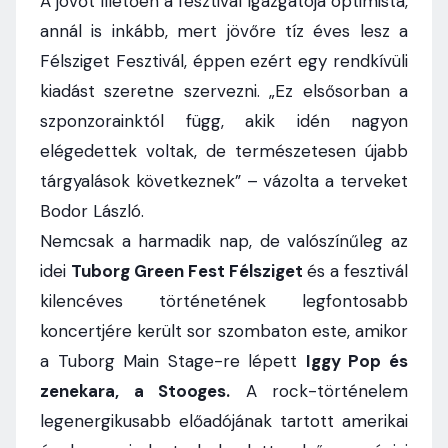
A jövőt illetően a fesztivál igazgatója optimista,
annál is inkább, mert jövőre tíz éves lesz a
Félsziget Fesztivál, éppen ezért egy rendkívüli
kiadást szeretne szervezni. „Ez elsősorban a
szponzorainktól függ, akik idén nagyon
elégedettek voltak, de természetesen újabb
tárgyalások következnek” – vázolta a terveket
Bodor László.
Nemcsak a harmadik nap, de valószínűleg az
idei
Tuborg Green Fest Félsziget
és a fesztivál
kilencéves történetének legfontosabb
koncertjére került sor szombaton este, amikor
a Tuborg Main Stage-re lépett
Iggy Pop és
zenekara, a Stooges.
A rock-történelem
legenergikusabb előadójának tartott amerikai