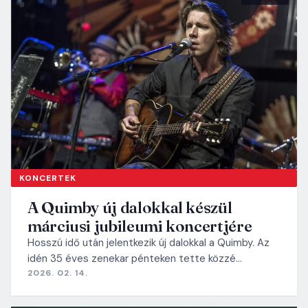
KONCERTEK
A Quimby új dalokkal készül
márciusi jubileumi koncertjére
Hosszú idő után jelentkezik új dalokkal a Quimby. Az
idén 35 éves zenekar pénteken tette közzé…
2026. 02. 14.