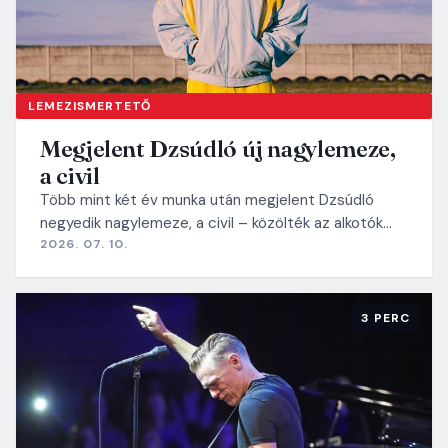
LEMEZISMERTETŐ
Megjelent Dzsúdló új nagylemeze,
a civil
Több mint két év munka után megjelent Dzsúdló
negyedik nagylemeze, a civil – közölték az alkotók…
2026. 07. 10.
3 PERC