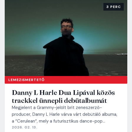
3 PERC
LEMEZISMERTETŐ
Danny L Harle Dua Lipával közös
trackkel ünnepli debütalbumát
Megjelent a Grammy-jelölt brit zeneszerző-
producer, Danny L Harle várva várt debütáló albuma,
a “Cerulean“, mely a futurisztikus dance-pop…
2026. 02. 13.