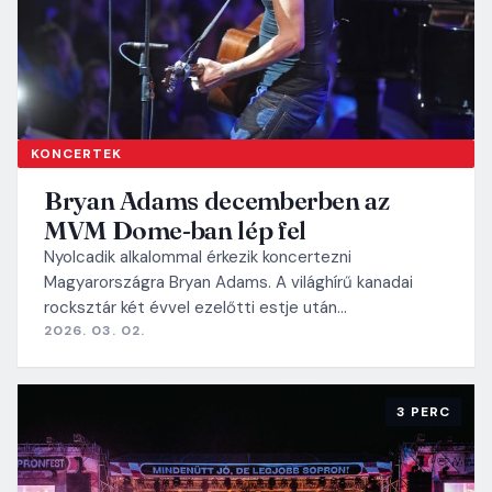
KONCERTEK
Bryan Adams decemberben az
MVM Dome-ban lép fel
Nyolcadik alkalommal érkezik koncertezni
Magyarországra Bryan Adams. A világhírű kanadai
rocksztár két évvel ezelőtti estje után…
2026. 03. 02.
3 PERC