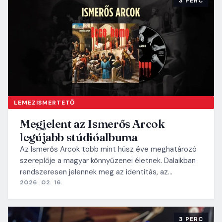
3 PERC
LEMEZISMERTETŐ
Megjelent az Ismerős Arcok
legújabb stúdióalbuma
Az Ismerős Arcok több mint húsz éve meghatározó
szereplője a magyar könnyűzenei életnek. Dalaikban
rendszeresen jelennek meg az identitás, az…
2026. 02. 16.
3 PERC