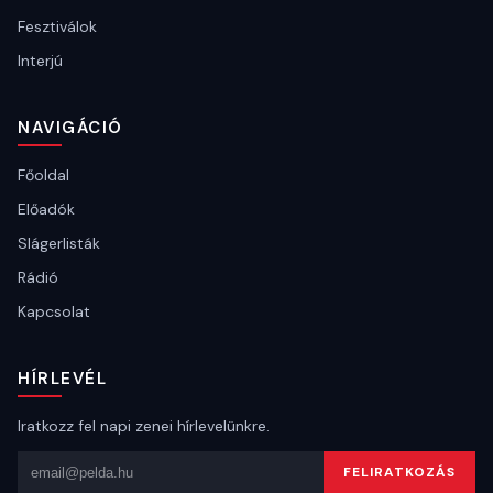
Fesztiválok
Interjú
NAVIGÁCIÓ
Főoldal
Előadók
Slágerlisták
Rádió
Kapcsolat
HÍRLEVÉL
Iratkozz fel napi zenei hírlevelünkre.
Email cím
FELIRATKOZÁS