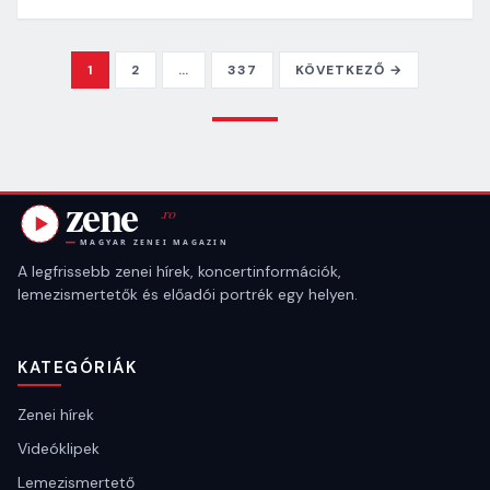
POSTS PAGINATI
1
2
…
337
KÖVETKEZŐ →
A legfrissebb zenei hírek, koncertinformációk,
lemezismertetők és előadói portrék egy helyen.
KATEGÓRIÁK
Zenei hírek
Videóklipek
Lemezismertető