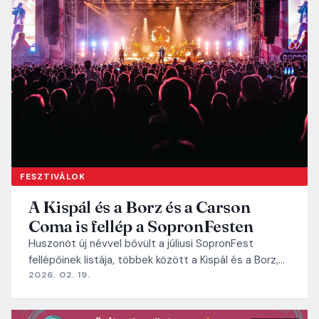
FESZTIVÁLOK
A Kispál és a Borz és a Carson
Coma is fellép a SopronFesten
Huszonöt új névvel bővült a júliusi SopronFest
fellépőinek listája, többek között a Kispál és a Borz,…
2026. 02. 19.