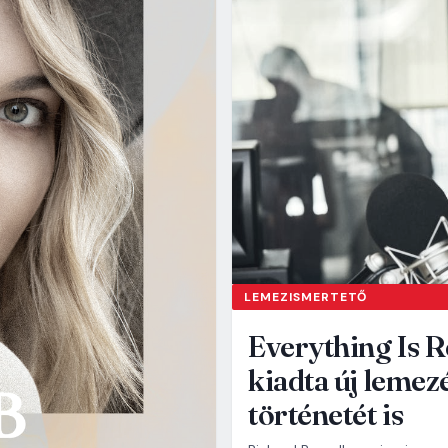
LEMEZISMERTETŐ
Everything Is R
kiadta új lemez
történetét is