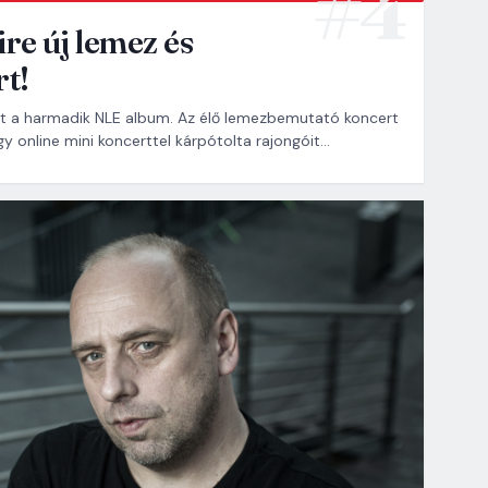
re új lemez és
t!
t a harmadik NLE album. Az élő lemezbemutató koncert
y online mini koncerttel kárpótolta rajongóit…