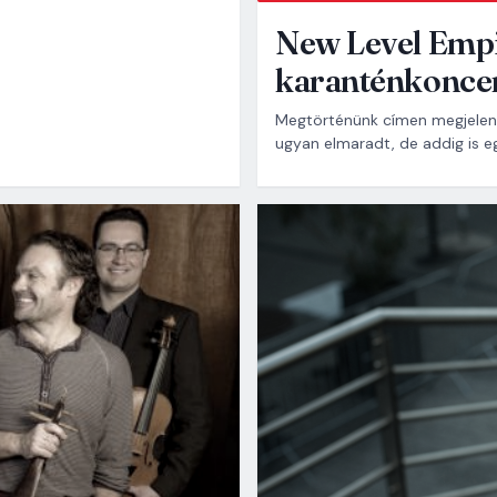
New Level Empi
karanténkoncer
Megtörténünk címen megjelen
ugyan elmaradt, de addig is eg