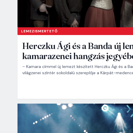
LEMEZISMERTETŐ
Herczku Ági és a Banda új le
kamarazenei hangzás jegyéb
– Kamara címmel új lemezt készített Herczku Ági és a Ba
világzenei színtér sokoldalú szereplője a Kárpát-medenc