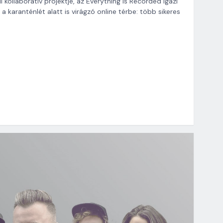
 kollaboratív projektje, az Everything Is Recorded igazi
a karanténlét alatt is virágzó online térbe: több sikeres