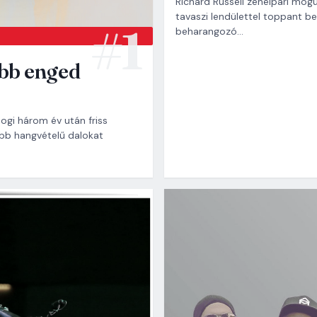
Richard Russell zeneipari mogul
tavaszi lendülettel toppant be 
beharangozó…
ebb enged
ogi három év után friss
ebb hangvételű dalokat