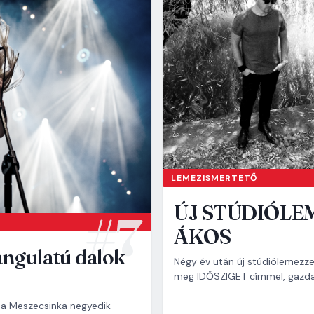
LEMEZISMERTETŐ
ÚJ STÚDIÓLE
ÁKOS
angulatú dalok
Négy év után új stúdiólemezzel
meg IDŐSZIGET címmel, gazdag
t a Meszecsinka negyedik