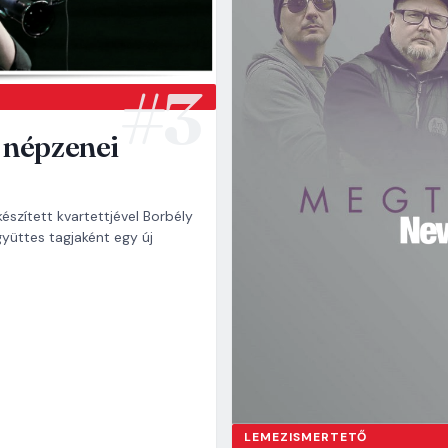
s népzenei
zített kvartettjével Borbély
gyüttes tagjaként egy új
LEMEZISMERTETŐ