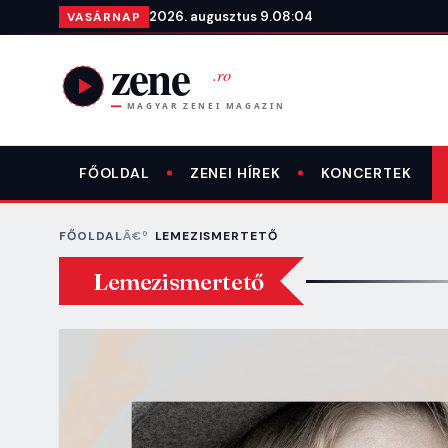
Ugrás a tartalomra
2026. augusztus 9.
08:04
VASÁRNAP
FŐOLDAL
ZENEI HÍREK
KONCERTEK
FŐOLDAL
LEMEZISMERTETŐ
Lemezismertető