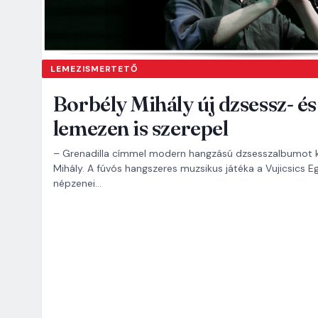
LEMEZISMERTETŐ
Borbély Mihály új dzsessz- é
lemezen is szerepel
– Grenadilla címmel modern hangzású dzsesszalbumot kés
Mihály. A fúvós hangszeres muzsikus játéka a Vujicsics E
népzenei…