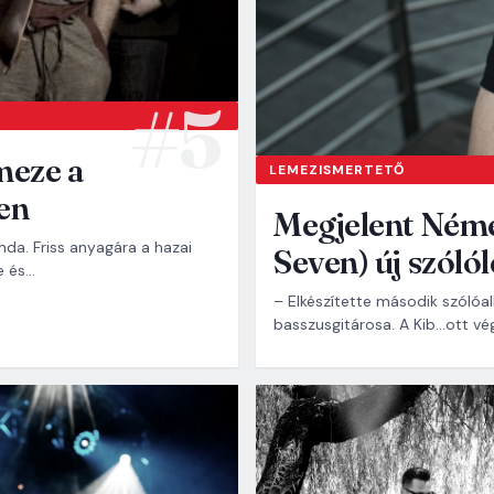
meze a
LEMEZISMERTETŐ
en
Megjelent Néme
nda. Friss anyagára a hazai
Seven) új szóló
e és…
– Elkészítette második szóló
basszusgitárosa. A Kib…ott vé