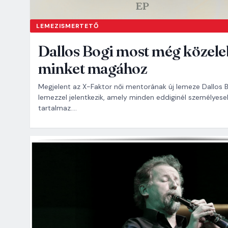
LEMEZISMERTETŐ
Dallos Bogi most még közel
minket magához
Megjelent az X-Faktor női mentorának új lemeze Dallos B
lemezzel jelentkezik, amely minden eddiginél személyes
tartalmaz.…