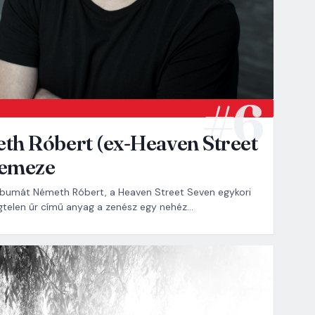
th Róbert (ex-Heaven Street
lemeze
albumát Németh Róbert, a Heaven Street Seven egykori
gtelen űr című anyag a zenész egy nehéz…