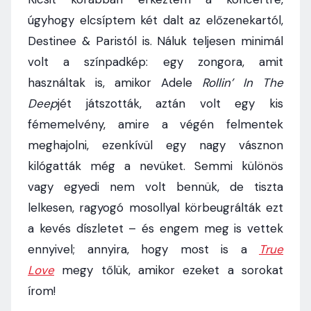
úgyhogy elcsíptem két dalt az előzenekartól,
Destinee & Paristól is. Náluk teljesen minimál
volt a színpadkép: egy zongora, amit
használtak is, amikor Adele
Rollin’ In The
Deep
jét játszották, aztán volt egy kis
fémemelvény, amire a végén felmentek
meghajolni, ezenkívül egy nagy vásznon
kilógatták még a nevüket. Semmi különös
vagy egyedi nem volt bennük, de tiszta
lelkesen, ragyogó mosollyal körbeugrálták ezt
a kevés díszletet – és engem meg is vettek
ennyivel; annyira, hogy most is a
True
Love
megy tőlük, amikor ezeket a sorokat
írom!