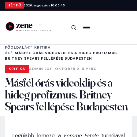
Ugrás a tartalomra
HÉTFŐ
2026. augusztus 10.
05:45
Keresés
Menü
FŐOLDAL
KRITIKA
MÁSFÉL ÓRÁS VIDEOKLIP ÉS A HIDEG PROFIZMUS.
BRITNEY SPEARS FELLÉPÉSE BUDAPESTEN
KRITIKA
ADMIN
·
2011. OKTÓBER 2.
·
9 PERC
Másfél órás videoklip és a
hideg profizmus. Britney
Spears fellépése Budapesten
Legújabb lemeze, a
Femme Fatale
turnéjával