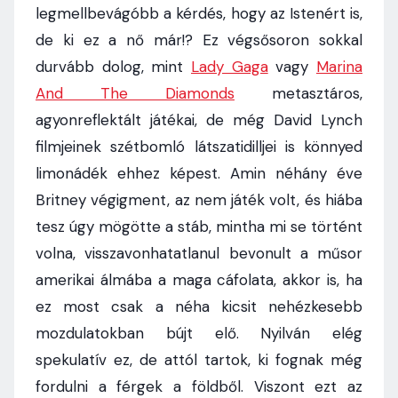
legmellbevágóbb a kérdés, hogy az Istenért is,
de ki ez a nő már!? Ez végsősoron sokkal
durvább dolog, mint
Lady Gaga
vagy
Marina
And The Diamonds
metasztáros,
agyonreflektált játékai, de még David Lynch
filmjeinek szétbomló látszatidilljei is könnyed
limonádék ehhez képest. Amin néhány éve
Britney végigment, az nem játék volt, és hiába
tesz úgy mögötte a stáb, mintha mi se történt
volna, visszavonhatatlanul bevonult a műsor
amerikai álmába a maga cáfolata, akkor is, ha
ez most csak a néha kicsit nehézkesebb
mozdulatokban bújt elő. Nyilván elég
spekulatív ez, de attól tartok, ki fognak még
fordulni a férgek a földből. Viszont ezt az