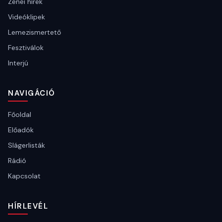
Zenei hírek
Videóklipek
Lemezismertető
Fesztiválok
Interjú
NAVIGÁCIÓ
Főoldal
Előadók
Slágerlisták
Rádió
Kapcsolat
HÍRLEVÉL