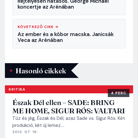
Rejtélyesen hatásos. George Michael
koncertje az Arénában
KÖVETKEZŐ CIKK →
Az ember és a kóbor macska. Janicsák
Veca az Arénában
Hasonló cikkek
KRITIKA
4 PERC
Észak Dél ellen – SADE: BRING
ME HOME, SIGUR RÓS: VALTARI
Tűz és jég, Észak és Dél, azaz Sade vs. Sigur Rós. Két
produkció, két új lemez.…
2012. 07. 19.