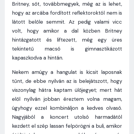
Britney, sőt, továbbmegyek, még az is lehet,
hogy az arcába fordított reflektoroktól nem is
látott belőle semmit. Az pedig valami vicc
volt, hogy amikor a dal közben Britney
hintázgatott és liftezett, még egy üres
tekintetű macsó is gimnasztikázott
kapaszkodva a hintán.
Nekem amúgy a hangulat is kicsit laposnak
tűnt, de ebbe nyilván az is belejátszott, hogy
viszonylag hátra kaptam ülőjegyet; mert hát
elől nyílván jobban éreztem volna magam,
úgyhogy ezzel kombináljon a kedves olvasó.
Nagyjából a koncert utolsó harmadától
kezdett el szép lassan felpörögni a buli, amikor