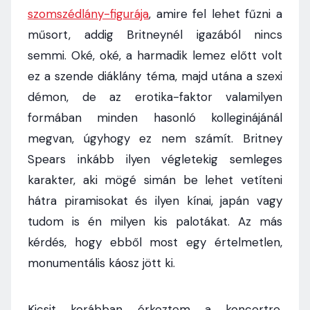
szomszédlány-figurája
, amire fel lehet fűzni a
műsort, addig Britneynél igazából nincs
semmi. Oké, oké, a harmadik lemez előtt volt
ez a szende diáklány téma, majd utána a szexi
démon, de az erotika-faktor valamilyen
formában minden hasonló kolleginájánál
megvan, úgyhogy ez nem számít. Britney
Spears inkább ilyen végletekig semleges
karakter, aki mögé simán be lehet vetíteni
hátra piramisokat és ilyen kínai, japán vagy
tudom is én milyen kis palotákat. Az más
kérdés, hogy ebből most egy értelmetlen,
monumentális káosz jött ki.
Kicsit korábban érkeztem a koncertre,