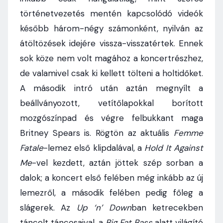
történetvezetés mentén kapcsolódó videók
később három-négy számonként, nyilván az
átöltözések idejére vissza-visszatértek. Ennek
sok köze nem volt magához a koncertrészhez,
de valamivel csak ki kellett tölteni a holtidőket.
A második intró után aztán megnyílt a
beállványozott, vetítőlapokkal borított
mozgószínpad és végre felbukkant maga
Britney Spears is. Rögtön az aktuális
Femme
Fatale
-lemez első klipdalával, a
Hold It Against
Me
-vel kezdett, aztán jöttek szép sorban a
dalok; a koncert első felében még inkább az új
lemezről, a második felében pedig főleg a
slágerek. Az
Up ‘n’ Down
ban ketrecekben
táncolt táncosaival, a
Big Fat Bass
alatt világító