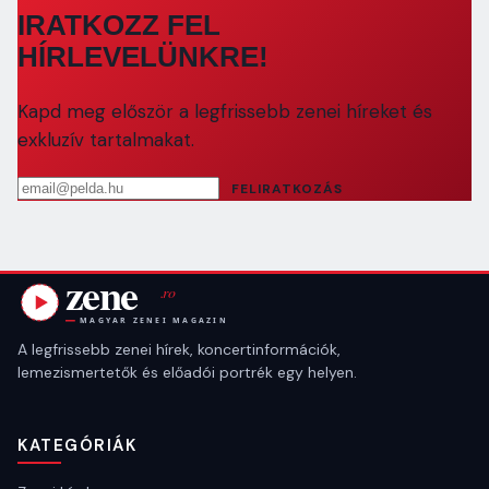
IRATKOZZ FEL
HÍRLEVELÜNKRE!
Kapd meg először a legfrissebb zenei híreket és
exkluzív tartalmakat.
Email cím
FELIRATKOZÁS
A legfrissebb zenei hírek, koncertinformációk,
lemezismertetők és előadói portrék egy helyen.
KATEGÓRIÁK