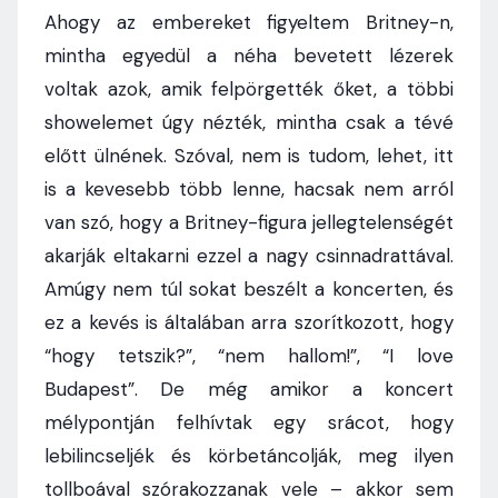
Ahogy az embereket figyeltem Britney-n,
mintha egyedül a néha bevetett lézerek
voltak azok, amik felpörgették őket, a többi
showelemet úgy nézték, mintha csak a tévé
előtt ülnének. Szóval, nem is tudom, lehet, itt
is a kevesebb több lenne, hacsak nem arról
van szó, hogy a Britney-figura jellegtelenségét
akarják eltakarni ezzel a nagy csinnadrattával.
Amúgy nem túl sokat beszélt a koncerten, és
ez a kevés is általában arra szorítkozott, hogy
“hogy tetszik?”, “nem hallom!”, “I love
Budapest”. De még amikor a koncert
mélypontján felhívtak egy srácot, hogy
lebilincseljék és körbetáncolják, meg ilyen
tollboával szórakozzanak vele – akkor sem