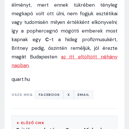
élményt, mert ennek tükrében tényleg
megkapó volt ott ülni, nem fogjuk esztétikai
vagy tudomisén milyen értékként elkönyvelni;
így a pophercegnő mögötti emberek most
kapnak egy
C
-t a hideg profizmusukért,
Britney pedig, őszintén reméljük, jól érezte
magát Budapesten
az itt eltöltött néhány
napban
.
quart.hu
OSZD MEG:
FACEBOOK
X
EMAIL
← ELŐZŐ CIKK