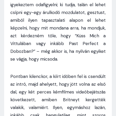
igyekeztem odafigyelni; ki tudja, talán el lehet
csípni egy-egy árulkodó mozdulatot, gesztust,
amiből ilyen tapasztalati alapon el lehet
képzelni, hogy mit mondana arra, ha mondjuk,
azt kérdezném tőle, hogy “Küss Mich a
Vittulában vagy inkább Past Perfect a
Dobozban?” – még akkor is, ha nyilván egyiket
se vágja, hogy micsoda.
Pontban kilenckor, a kiírt időben fel is csendült
az intró, majd ahelyett, hogy jött volna az első
dal, egy két perces kémfilmes videóbejátszás
következett, amiben Britneyt kergették
valakik, valamiért. Ilyen, egymáshoz lazán,
inkább csak hangulatilag, mint szoros