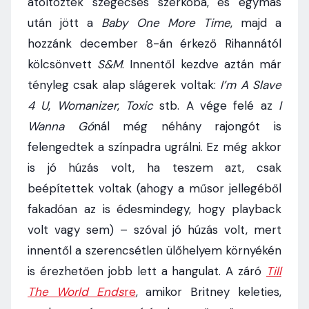
átöltöztek szegecses szerkóba, és egymás
után jött a
Baby One More Time
, majd a
hozzánk december 8-án érkező Rihannától
kölcsönvett
S&M
. Innentől kezdve aztán már
tényleg csak alap slágerek voltak:
I’m A Slave
4 U
,
Womanizer
,
Toxic
stb. A vége felé az
I
Wanna Gó
nál még néhány rajongót is
felengedtek a színpadra ugrálni. Ez még akkor
is jó húzás volt, ha teszem azt, csak
beépítettek voltak (ahogy a műsor jellegéből
fakadóan az is édesmindegy, hogy playback
volt vagy sem) – szóval jó húzás volt, mert
innentől a szerencsétlen ülőhelyem környékén
is érezhetően jobb lett a hangulat. A záró
Till
The World Ends
re
, amikor Britney keleties,