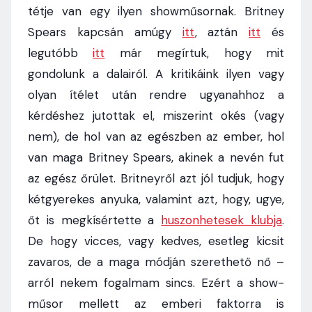
tétje van egy ilyen showműsornak. Britney
Spears kapcsán amúgy
itt
, aztán
itt
és
legutóbb
itt
már megírtuk, hogy mit
gondolunk a dalairól. A kritikáink ilyen vagy
olyan ítélet után rendre ugyanahhoz a
kérdéshez jutottak el, miszerint okés (vagy
nem), de hol van az egészben az ember, hol
van maga Britney Spears, akinek a nevén fut
az egész őrület. Britneyről azt jól tudjuk, hogy
kétgyerekes anyuka, valamint azt, hogy, ugye,
őt is megkísértette a
huszonhetesek klubja
.
De hogy vicces, vagy kedves, esetleg kicsit
zavaros, de a maga módján szerethető nő –
arról nekem fogalmam sincs. Ezért a show-
műsor mellett az emberi faktorra is