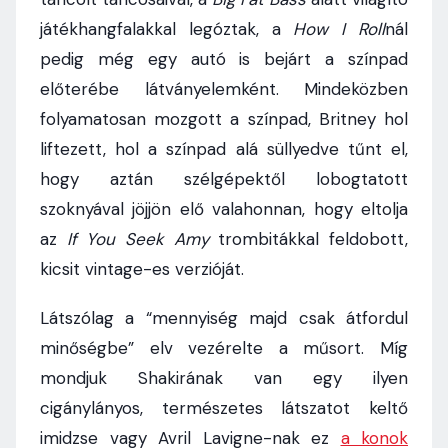
játékhangfalakkal legóztak, a
How I Roll
nál
pedig még egy autó is bejárt a színpad
előterébe látványelemként. Mindeközben
folyamatosan mozgott a színpad, Britney hol
liftezett, hol a színpad alá süllyedve tűnt el,
hogy aztán szélgépektől lobogtatott
szoknyával jöjjön elő valahonnan, hogy eltolja
az
If You Seek Amy
trombitákkal feldobott,
kicsit vintage-es verzióját.
Látszólag a “mennyiség majd csak átfordul
minőségbe” elv vezérelte a műsort. Míg
mondjuk Shakirának van egy ilyen
cigánylányos, természetes látszatot keltő
imidzse vagy Avril Lavigne-nak ez
a konok