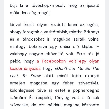
bújt ki a tévéshop-mosoly meg az ijesztő
műkedvesség mögül.
Idővel kicsit olyan kezdett lenni az egész,
ahogy forogtak a vetítőtáblák, mintha Britneyt
és a táncosokat is magukba zárták volna,
mintegy befalazva egy óriási élő klipbe –
valahogy nagyon eltávolító volt. Erre tök jó
példa, hogy
a Facebookon volt egy olyan
kezdeményezés
, hogy a
Don’t Let Me Be The
Last To Know
alatt minél több rajongó
emeljen magasba egy fehér szívecskét,
különlegessé téve az estét a pophercegnő
számára. És respekt, tényleg volt is jó sok
szívecske, de ezt például meg se köszönte