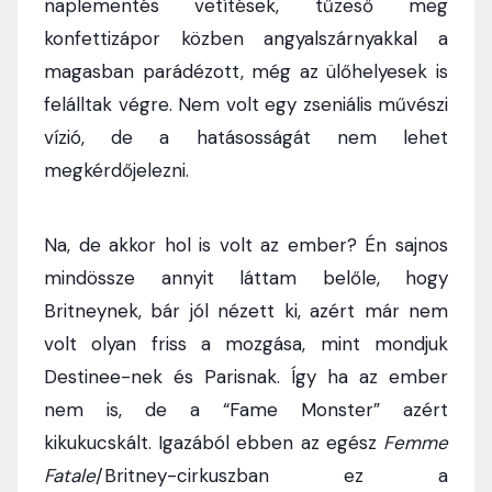
naplementés vetítések, tűzeső meg
konfettizápor közben angyalszárnyakkal a
magasban parádézott, még az ülőhelyesek is
felálltak végre. Nem volt egy zseniális művészi
vízió, de a hatásosságát nem lehet
megkérdőjelezni.
Na, de akkor hol is volt az ember? Én sajnos
mindössze annyit láttam belőle, hogy
Britneynek, bár jól nézett ki, azért már nem
volt olyan friss a mozgása, mint mondjuk
Destinee-nek és Parisnak. Így ha az ember
nem is, de a “Fame Monster” azért
kikukucskált. Igazából ebben az egész
Femme
Fatale
/Britney-cirkuszban ez a