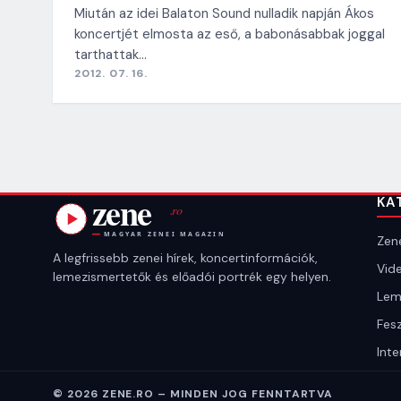
Miután az idei Balaton Sound nulladik napján Ákos
koncertjét elmosta az eső, a babonásabbak joggal
tarthattak…
2012. 07. 16.
KA
Zene
A legfrissebb zenei hírek, koncertinformációk,
Vide
lemezismertetők és előadói portrék egy helyen.
Lem
Fesz
Inte
© 2026 ZENE.RO – MINDEN JOG FENNTARTVA