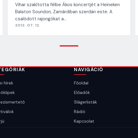
Vihar szakította félbe Ákos koncertjét a Heineken
Balaton Soundon, Zamárdiban szerdán este. A
csalódott rajongókat a…
2012. 07. 12.
TEGÓRIÁK
NAVIGÁCIÓ
i hírek
Főoldal
óklipek
Előadók
ezismertető
Slágerlisták
tiválok
Rádió
rjú
Kapcsolat