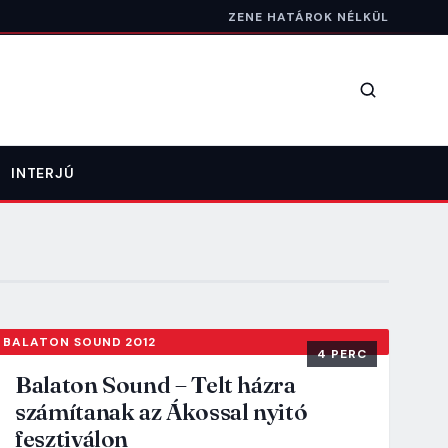
ZENE HATÁROK NÉLKÜL
Keresés
INTERJÚ
BALATON SOUND 2012
4 PERC
Balaton Sound – Telt házra
számítanak az Ákossal nyitó
fesztiválon