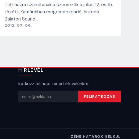
Telt házra számítanak a szervezők a július 12. és 15.
között Zamárdiban megrendezendő, hatodik
Balaton Sound…
2012. 07. 06.
HÍRLEVÉL
Iratkozz fel napi zenei hírlevelünkre.
Email cím
FELIRATKOZÁS
ZENE HATÁROK NÉLKÜL