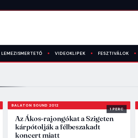
LEMEZISMERTETŐ
VIDEOKLIPEK
FESZTIVÁLOK
BALATON SOUND 2012
1 PERC
Az Ákos-rajongókat a Szigeten
kárpótolják a félbeszakadt
koncert miatt