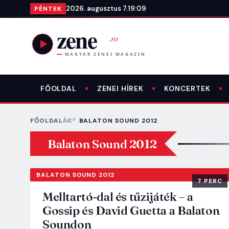
Ugrás a tartalomra
2026. augusztus 7.
19:09
PÉNTEK
FŐOLDAL
ZENEI HÍREK
KONCERTEK
FŐOLDAL
BALATON SOUND 2012
Balaton Sound 2012
BALATON SOUND 2012
7 PERC
Melltartó-dal és tűzijáték – a
Gossip és David Guetta a Balaton
Soundon