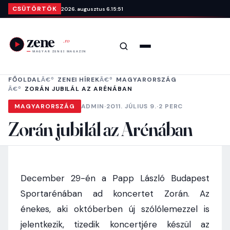
Ugrás a tartalomra
CSÜTÖRTÖK
2026. augusztus 6.
15:51
Keresés
Menü
FŐOLDAL
ZENEI HÍREK
MAGYARORSZÁG
ZORÁN JUBILÁL AZ ARÉNÁBAN
MAGYARORSZÁG
ADMIN
·
2011. JÚLIUS 9.
·
2 PERC
Zorán jubilál az Arénában
December 29-én a Papp László Budapest
Sportarénában ad koncertet Zorán. Az
énekes, aki októberben új szólólemezzel is
jelentkezik, tizedik koncertjére készül az