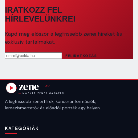
IRATKOZZ FEL
HÍRLEVELÜNKRE!
Kapd meg először a legfrissebb zenei híreket és
exkluzív tartalmakat.
Email cím
FELIRATKOZÁS
A legfrissebb zenei hírek, koncertinformációk,
lemezismertetők és előadói portrék egy helyen.
KATEGÓRIÁK