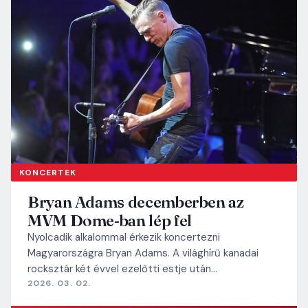
KONCERTEK
Bryan Adams decemberben az
MVM Dome-ban lép fel
Nyolcadik alkalommal érkezik koncertezni
Magyarországra Bryan Adams. A világhírű kanadai
rocksztár két évvel ezelőtti estje után…
2026. 03. 02.