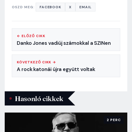
OSZD MEG:
FACEBOOK
X
EMAIL
← ELŐZŐ CIKK
Danko Jones vadiúj számokkal a SZINen
KÖVETKEZŐ CIKK →
A rock katonái újra együtt voltak
Hasonló cikkek
2 PERC