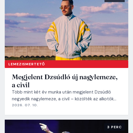
LEMEZISMERTETŐ
Megjelent Dzsúdló új nagylemeze,
a civil
Több mint két év munka után megjelent Dzsúdló
negyedik nagylemeze, a civil – közölték az alkotók…
2026. 07. 10.
3 PERC