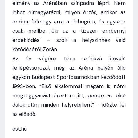
élmény az Arénában színpadra lépni. Nem
lehet elmagyarázni, milyen érzés, amikor az
ember felmegy arra a dobogóra, és egyszer
csak mellbe löki az a tízezer embernyi
érdeklődés” – szólt a helyszínhez való
kötődéséről Zorán.
Az év végére tízes szériává bővülő
fellépéssorozat még az Aréna helyén álló
egykori Budapest Sportcsarnokban kezdődött
1992-ben. “Első alkalommal magam is némi
megroggyanást éreztem itt, persze az első
dalok után minden helyrebillent” – idézte fel
az előadó.
est.hu