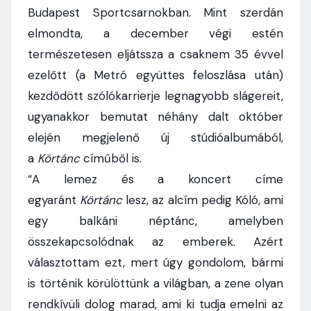
Budapest Sportcsarnokban. Mint szerdán
elmondta, a december végi estén
természetesen eljátssza a csaknem 35 évvel
ezelőtt (a Metró együttes feloszlása után)
kezdődött szólókarrierje legnagyobb slágereit,
ugyanakkor bemutat néhány dalt október
elején megjelenő új stúdióalbumából,
a
Körtánc
címűből is.
“A lemez és a koncert címe
egyaránt
Körtánc
lesz, az alcím pedig Kóló, ami
egy balkáni néptánc, amelyben
összekapcsolódnak az emberek. Azért
választottam ezt, mert úgy gondolom, bármi
is történik körülöttünk a világban, a zene olyan
rendkívüli dolog marad, ami ki tudja emelni az