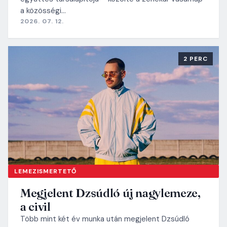
a közösségi…
2026. 07. 12.
2 PERC
LEMEZISMERTETŐ
Megjelent Dzsúdló új nagylemeze,
a civil
Több mint két év munka után megjelent Dzsúdló