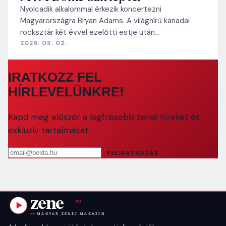
Nyolcadik alkalommal érkezik koncertezni
Magyarországra Bryan Adams. A világhírű kanadai
rocksztár két évvel ezelőtti estje után…
2026. 03. 02.
IRATKOZZ FEL
HÍRLEVELÜNKRE!
Kapd meg először a legfrissebb zenei híreket és
exkluzív tartalmakat.
Email cím
FELIRATKOZÁS