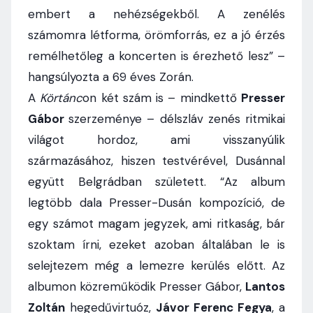
embert a nehézségekből. A zenélés
számomra létforma, örömforrás, ez a jó érzés
remélhetőleg a koncerten is érezhető lesz” –
hangsúlyozta a 69 éves Zorán.
A
Körtánc
on két szám is – mindkettő
Presser
Gábor
szerzeménye – délszláv zenés ritmikai
világot hordoz, ami visszanyúlik
származásához, hiszen testvérével, Dusánnal
együtt Belgrádban született. “Az album
legtöbb dala Presser-Dusán kompozíció, de
egy számot magam jegyzek, ami ritkaság, bár
szoktam írni, ezeket azoban általában le is
selejtezem még a lemezre kerülés előtt. Az
albumon közreműködik Presser Gábor,
Lantos
Zoltán
hegedűvirtuóz,
Jávor Ferenc Fegya
, a