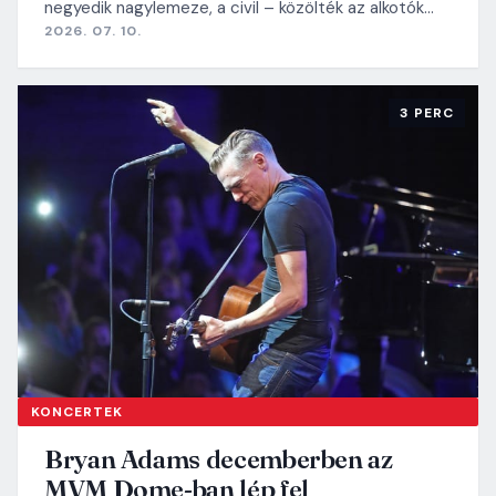
negyedik nagylemeze, a civil – közölték az alkotók…
2026. 07. 10.
3 PERC
KONCERTEK
Bryan Adams decemberben az
MVM Dome-ban lép fel