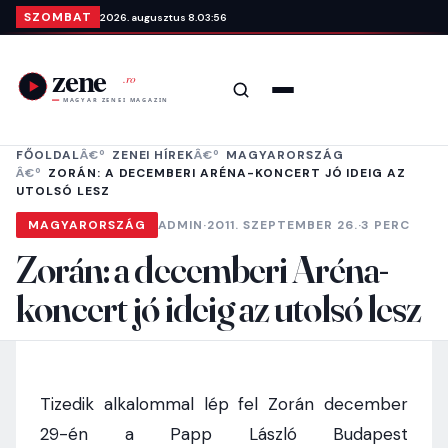
Ugrás a tartalomra
SZOMBAT
2026. augusztus 8.
03:56
Keresés
Menü
FŐOLDAL
ZENEI HÍREK
MAGYARORSZÁG
ZORÁN: A DECEMBERI ARÉNA-KONCERT JÓ IDEIG AZ
UTOLSÓ LESZ
MAGYARORSZÁG
ADMIN
·
2011. SZEPTEMBER 26.
·
3 PERC
Zorán: a decemberi Aréna-
koncert jó ideig az utolsó lesz
Tizedik alkalommal lép fel Zorán december
29-én a Papp László Budapest