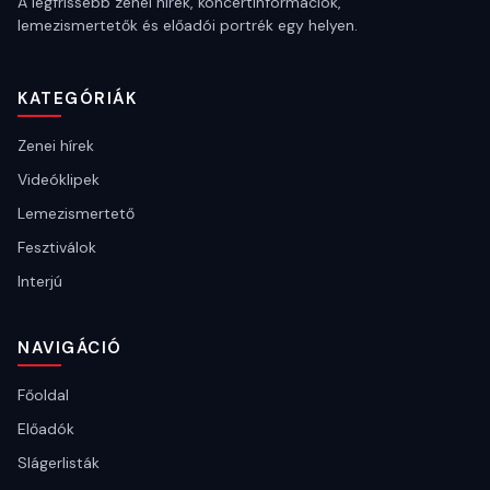
A legfrissebb zenei hírek, koncertinformációk,
lemezismertetők és előadói portrék egy helyen.
KATEGÓRIÁK
Zenei hírek
Videóklipek
Lemezismertető
Fesztiválok
Interjú
NAVIGÁCIÓ
Főoldal
Előadók
Slágerlisták