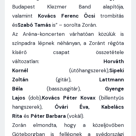
Budapest Klezmer Band alapítója,
valamint
Kovács Ferenc Öcsi
trombitás
és
Szabó Tamás
is” – sorolta Zorán.
Az Aréna-koncerten várhatóan közülük is
színpadra lépnek néhányan, a Zoránt régóta
kísérő csapat összetétele
változatlan:
Horváth
Kornél
(ütőhangszerek),
Sipeki
Zoltán
(gitár),
Lattmann
Béla
(basszusgitár),
Gyenge
Lajos
(dob),
Kovács Péter Kovax
(billentyűs
hangszerek),
Óvári Éva, Kabelács
Rita
és
Péter Barbara
(vokál).
Zorán elmondta, hogy a közeljövőben
Göteborgban is fellépnek a svédországi