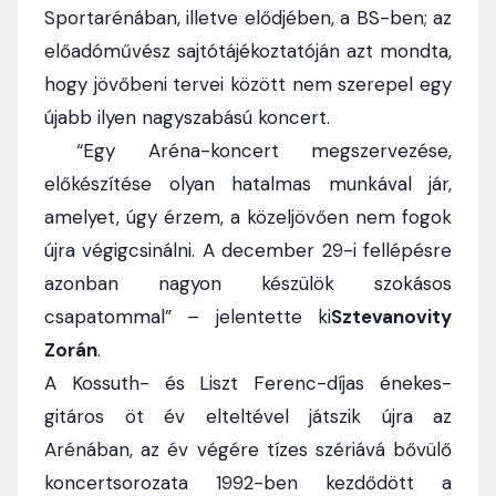
Sportarénában, illetve elődjében, a BS-ben; az
előadóművész sajtótájékoztatóján azt mondta,
hogy jövőbeni tervei között nem szerepel egy
újabb ilyen nagyszabású koncert.
“Egy Aréna-koncert megszervezése,
előkészítése olyan hatalmas munkával jár,
amelyet, úgy érzem, a közeljövően nem fogok
újra végigcsinálni. A december 29-i fellépésre
azonban nagyon készülök szokásos
csapatommal” – jelentette ki
Sztevanovity
Zorán
.
A Kossuth- és Liszt Ferenc-díjas énekes-
gitáros öt év elteltével játszik újra az
Arénában, az év végére tízes szériává bővülő
koncertsorozata 1992-ben kezdődött a