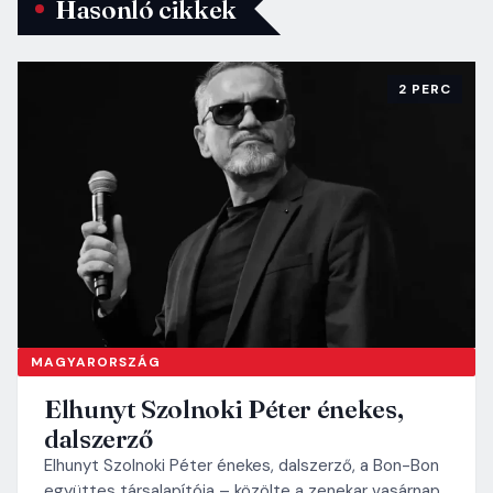
Hasonló cikkek
2 PERC
MAGYARORSZÁG
Elhunyt Szolnoki Péter énekes,
dalszerző
Elhunyt Szolnoki Péter énekes, dalszerző, a Bon-Bon
együttes társalapítója – közölte a zenekar vasárnap