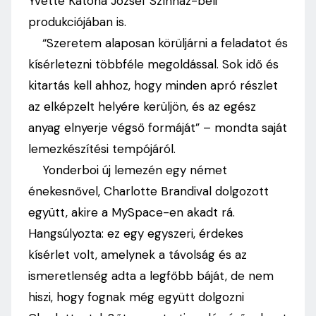
Yvette Katona József Színház-beli
produkciójában is.
“Szeretem alaposan körüljárni a feladatot és
kísérletezni többféle megoldással. Sok idő és
kitartás kell ahhoz, hogy minden apró részlet
az elképzelt helyére kerüljön, és az egész
anyag elnyerje végső formáját” – mondta saját
lemezkészítési tempójáról.
Yonderboi új lemezén egy német
énekesnővel, Charlotte Brandival dolgozott
együtt, akire a MySpace-en akadt rá.
Hangsúlyozta: ez egy egyszeri, érdekes
kísérlet volt, amelynek a távolság és az
ismeretlenség adta a legfőbb báját, de nem
hiszi, hogy fognak még együtt dolgozni