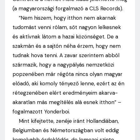
(a magyarországi forgalmazó a CLS Records).
“Nem hiszem, hogy itthon nem akarnak
tudomást venni rólam, sőt nagyon lelkesnek
és aktívnak látom a hazai közönséget. De a
szakmán és a sajtón néha érzem, hogy nem
tudnak hova tenni. A zavar szerintem abból
származik, hogy a nagypályás nemzetközi
popzenében már régóta nincs olyan magyar
előadó, aki komoly tényező lenne, ezért az én
rétegzenében elért eredményeim akarva-
akaratlan más megítélés alá esnek itthon” –
fogalmazott Yonderboi.
Mint kifejtette, zenéje iránt Hollandiában,
Belgiumban és Németországban volt eddig
komolyabb érdeklődés, de lemezei szinte