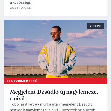
a közösségi…
2026. 07. 12.
2 PERC
LEMEZISMERTETŐ
Megjelent Dzsúdló új nagylemeze,
a civil
Több mint két év munka után megjelent Dzsúdló
negyedik nagylemeze, a civil – közölték az alkotók…