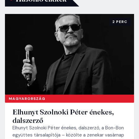
2 PERC
MAGYARORSZÁG
Elhunyt Szolnoki Péter énekes,
dalszerző
Elhunyt Szolnoki Péter énekes, dalszerző, a Bon-Bon
együttes társalapítója – közölte a zenekar vasárnap