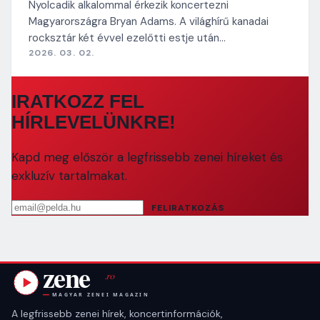
Nyolcadik alkalommal érkezik koncertezni
Magyarországra Bryan Adams. A világhírű kanadai
rocksztár két évvel ezelőtti estje után…
2026. 03. 02.
IRATKOZZ FEL
HÍRLEVELÜNKRE!
Kapd meg először a legfrissebb zenei híreket és
exkluzív tartalmakat.
Email cím
FELIRATKOZÁS
A legfrissebb zenei hírek, koncertinformációk,