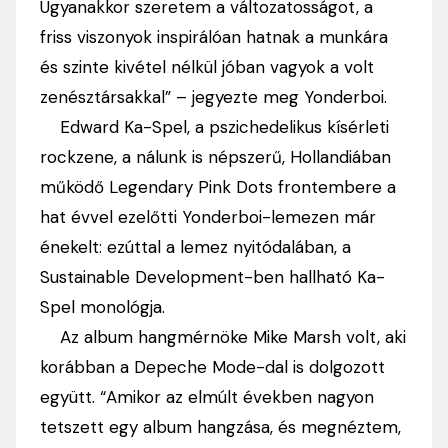
Ugyanakkor szeretem a változatosságot, a
friss viszonyok inspirálóan hatnak a munkára
és szinte kivétel nélkül jóban vagyok a volt
zenésztársakkal” – jegyezte meg Yonderboi.
Edward Ka-Spel, a pszichedelikus kísérleti
rockzene, a nálunk is népszerű, Hollandiában
működő Legendary Pink Dots frontembere a
hat évvel ezelőtti Yonderboi-lemezen már
énekelt: ezúttal a lemez nyitódalában, a
Sustainable Development-ben hallható Ka-
Spel monológja.
Az album hangmérnöke Mike Marsh volt, aki
korábban a Depeche Mode-dal is dolgozott
együtt. “Amikor az elmúlt években nagyon
tetszett egy album hangzása, és megnéztem,