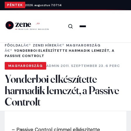
Ugrás a tartalomra
PÉNTEK
2026. augusztus 7.
07:14
Keresés
Menü
FŐOLDAL
ZENEI HÍREK
MAGYARORSZÁG
YONDERBOI ELKÉSZÍTETTE HARMADIK LEMEZÉT, A
PASSIVE CONTROLT
MAGYARORSZÁG
ADMIN
·
2011. SZEPTEMBER 23.
·
6 PERC
Yonderboi elkészítette
harmadik lemezét, a Passive
Controlt
– Passive Control címmel elkészítette