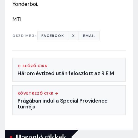
Yonderboi.
MTI
OSZD MEG:
FACEBOOK
X
EMAIL
← ELŐZŐ CIKK
Három évtized után feloszlott az R.E.M
KÖVETKEZŐ CIKK →
Prágában indul a Special Providence
turnéja
Hasonló cikkek