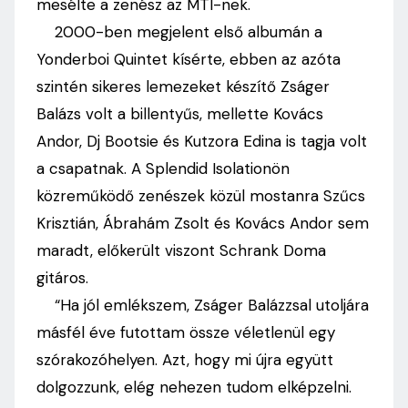
mesélte a zenész az MTI-nek.
2000-ben megjelent első albumán a
Yonderboi Quintet kísérte, ebben az azóta
szintén sikeres lemezeket készítő Zságer
Balázs volt a billentyűs, mellette Kovács
Andor, Dj Bootsie és Kutzora Edina is tagja volt
a csapatnak. A Splendid Isolationön
közreműködő zenészek közül mostanra Szűcs
Krisztián, Ábrahám Zsolt és Kovács Andor sem
maradt, előkerült viszont Schrank Doma
gitáros.
“Ha jól emlékszem, Zságer Balázzsal utoljára
másfél éve futottam össze véletlenül egy
szórakozóhelyen. Azt, hogy mi újra együtt
dolgozzunk, elég nehezen tudom elképzelni.