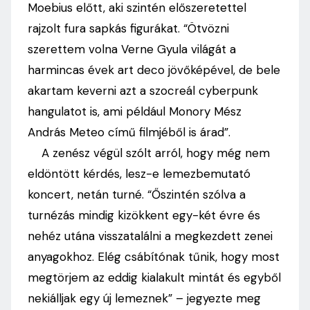
Moebius előtt, aki szintén előszeretettel
rajzolt fura sapkás figurákat. “Ötvözni
szerettem volna Verne Gyula világát a
harmincas évek art deco jövőképével, de bele
akartam keverni azt a szocreál cyberpunk
hangulatot is, ami például Monory Mész
András Meteo című filmjéből is árad”.
A zenész végül szólt arról, hogy még nem
eldöntött kérdés, lesz-e lemezbemutató
koncert, netán turné. “Őszintén szólva a
turnézás mindig kizökkent egy-két évre és
nehéz utána visszatalálni a megkezdett zenei
anyagokhoz. Elég csábítónak tűnik, hogy most
megtörjem az eddig kialakult mintát és egyből
nekiálljak egy új lemeznek” – jegyezte meg