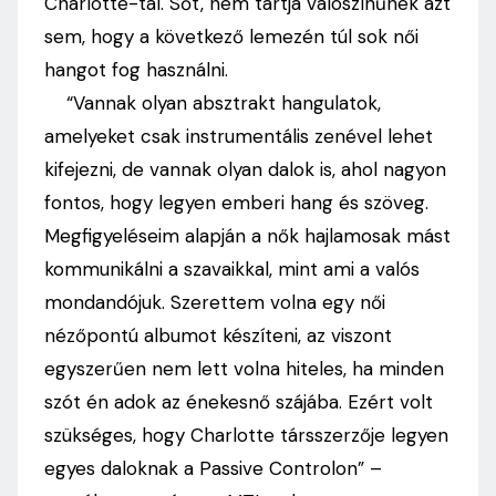
Charlotte-tal. Sőt, nem tartja valószínűnek azt
sem, hogy a következő lemezén túl sok női
hangot fog használni.
“Vannak olyan absztrakt hangulatok,
amelyeket csak instrumentális zenével lehet
kifejezni, de vannak olyan dalok is, ahol nagyon
fontos, hogy legyen emberi hang és szöveg.
Megfigyeléseim alapján a nők hajlamosak mást
kommunikálni a szavaikkal, mint ami a valós
mondandójuk. Szerettem volna egy női
nézőpontú albumot készíteni, az viszont
egyszerűen nem lett volna hiteles, ha minden
szót én adok az énekesnő szájába. Ezért volt
szükséges, hogy Charlotte társszerzője legyen
egyes daloknak a Passive Controlon” –