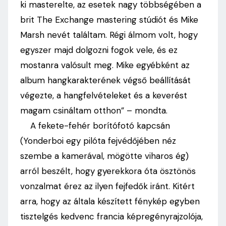
ki masterelte, az esetek nagy többségében a
brit The Exchange mastering stúdiót és Mike
Marsh nevét találtam. Régi álmom volt, hogy
egyszer majd dolgozni fogok vele, és ez
mostanra valósult meg. Mike egyébként az
album hangkarakterének végső beállítását
végezte, a hangfelvételeket és a keverést
magam csináltam otthon” – mondta.
A fekete-fehér borítófotó kapcsán
(Yonderboi egy pilóta fejvédőjében néz
szembe a kamerával, mögötte viharos ég)
arról beszélt, hogy gyerekkora óta ösztönös
vonzalmat érez az ilyen fejfedők iránt. Kitért
arra, hogy az általa készített fénykép egyben
tisztelgés kedvenc francia képregényrajzolója,