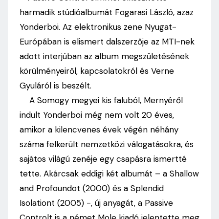
harmadik stúdióalbumát Fogarasi László, azaz
Yonderboi. Az elektronikus zene Nyugat-
Európában is elismert dalszerzője az MTI-nek
adott interjúban az album megszületésének
körülményeiről, kapcsolatokról és Verne
Gyuláról is beszélt.
A Somogy megyei kis faluból, Mernyéről
indult Yonderboi még nem volt 20 éves,
amikor a kilencvenes évek végén néhány
száma felkerült nemzetközi válogatásokra, és
sajátos világú zenéje egy csapásra ismertté
tette. Akárcsak eddigi két albumát – a Shallow
and Profoundot (2000) és a Splendid
Isolationt (2005) -, új anyagát, a Passive
Controlt is a német Mole kiadó jelentette meg