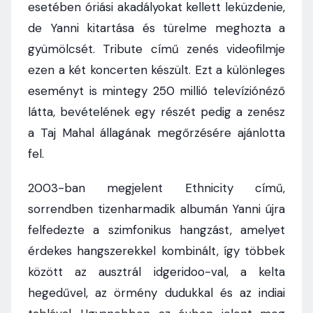
esetében óriási akadályokat kellett leküzdenie,
de Yanni kitartása és türelme meghozta a
gyümölcsét. Tribute című zenés videofilmje
ezen a két koncerten készült. Ezt a különleges
eseményt is mintegy 250 millió televíziónéző
látta, bevételének egy részét pedig a zenész
a Taj Mahal állagának megőrzésére ajánlotta
fel.
2003-ban megjelent Ethnicity című,
sorrendben tizenharmadik albumán Yanni újra
felfedezte a szimfonikus hangzást, amelyet
érdekes hangszerekkel kombinált, így többek
között az ausztrál idgeridoo-val, a kelta
hegedűvel, az örmény dudukkal és az indiai