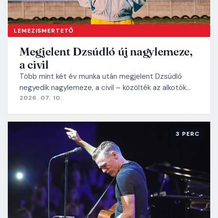
LEMEZISMERTETŐ
Megjelent Dzsúdló új nagylemeze,
a civil
Több mint két év munka után megjelent Dzsúdló
negyedik nagylemeze, a civil – közölték az alkotók…
2026. 07. 10.
3 PERC