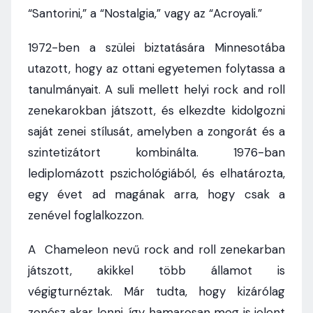
“Santorini,” a “Nostalgia,” vagy az “Acroyali.”
1972-ben a szülei biztatására Minnesotába
utazott, hogy az ottani egyetemen folytassa a
tanulmányait. A suli mellett helyi rock and roll
zenekarokban játszott, és elkezdte kidolgozni
saját zenei stílusát, amelyben a zongorát és a
szintetizátort kombinálta. 1976-ban
lediplomázott pszichológiából, és elhatározta,
egy évet ad magának arra, hogy csak a
zenével foglalkozzon.
A Chameleon nevű rock and roll zenekarban
játszott, akikkel több államot is
végigturnéztak. Már tudta, hogy kizárólag
zenész akar lenni, így hamarosan meg is jelent