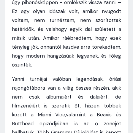
úgy pihenésképpen – emlékszik vissza Yanni. –
Ez egy olyan időszak volt, amikor nyugodt
voltam, nem turnéztam, nem szorítottak
határidők, és valahogy egyik dal született a
másik után. Amikor ráébredtem, hogy ezek
tényleg jók, onnantól kezdve arra törekedtem,
hogy modern hangzásúak legyenek, és főleg
őszinték.
Yanni turnéjai valóban legendásak, óriási
rajongótábora van a világ összes részén, akik
nem csak albumaiért és dalaiért, de
filmzenéiért is szeretik őt, hiszen többek
között a Miami Vice,valamint a Beavis és
Butthead epizódjaiban is az ő zenéjét
hallhatjuk. Több Grammy Díj jelölést is kapott