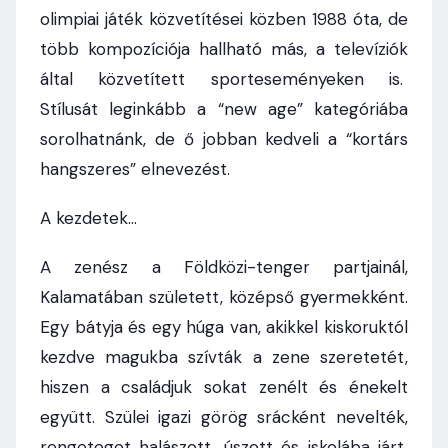
olimpiai játék közvetítései közben 1988 óta, de
több kompozíciója hallható más, a televíziók
által közvetített sporteseményeken is.
Stílusát leginkább a “new age” kategóriába
sorolhatnánk, de ő jobban kedveli a “kortárs
hangszeres” elnevezést.
A kezdetek…
A zenész a Földközi-tenger partjainál,
Kalamatában született, középső gyermekként.
Egy bátyja és egy húga van, akikkel kiskoruktól
kezdve magukba szívták a zene szeretetét,
hiszen a családjuk sokat zenélt és énekelt
együtt. Szülei igazi görög srácként nevelték,
rengeteget halászott, úszott és iskolába járt,