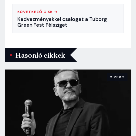
KÖVETKEZŐ CIKK →
Kedvezményekkel csalogat a Tuborg
Green Fest Félsziget
Hasonló cikkek
2 PERC