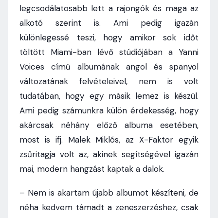
legcsodálatosabb lett a rajongók és maga az
alkotó szerint is. Ami pedig igazán
különlegessé teszi, hogy amikor sok időt
töltött Miami-ban lévő stúdiójában a Yanni
Voices című albumának angol és spanyol
változatának felvételeivel, nem is volt
tudatában, hogy egy másik lemez is készül.
Ami pedig számunkra külön érdekesség, hogy
akárcsak néhány előző albuma esetében,
most is ifj. Malek Miklós, az X-Faktor egyik
zsűritagja volt az, akinek segítségével igazán
mai, modern hangzást kaptak a dalok.
– Nem is akartam újabb albumot készíteni, de
néha kedvem támadt a zeneszerzéshez, csak