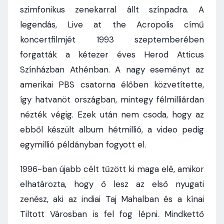
szimfonikus zenekarral állt színpadra. A
legendás, Live at the Acropolis című
koncertfilmjét 1993 szeptemberében
forgatták a kétezer éves Herod Atticus
Színházban Athénban. A nagy eseményt az
amerikai PBS csatorna élőben közvetítette,
így hatvanöt országban, mintegy félmilliárdan
nézték végig. Ezek után nem csoda, hogy az
ebből készült album hétmillió, a video pedig
egymillió példányban fogyott el.
1996-ban újabb célt tűzött ki maga elé, amikor
elhatározta, hogy ő lesz az első nyugati
zenész, aki az indiai Taj Mahalban és a kínai
Tiltott Városban is fel fog lépni. Mindkettő