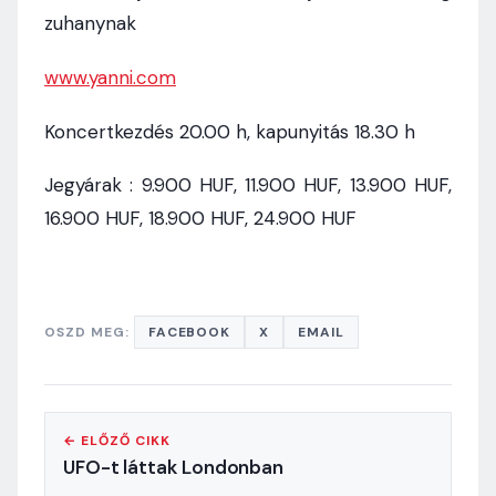
zuhanynak
www.yanni.com
Koncertkezdés 20.00 h, kapunyitás 18.30 h
Jegyárak : 9.900 HUF, 11.900 HUF, 13.900 HUF,
16.900 HUF, 18.900 HUF, 24.900 HUF
OSZD MEG:
FACEBOOK
X
EMAIL
← ELŐZŐ CIKK
UFO-t láttak Londonban