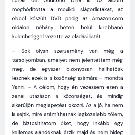
Lunas del Auditorio Díjra is. Az album
meghódította a mexikói slágerlistákat, az
ebből készült DVD pedig az Amazon.com
oldalon néhány héten belül kirobbanó
különbséggel vezette az eladási listát.
– Sok olyan szerzemény van még a
tarsolyomban, amelyet nem jelentettem még
meg, de egyszer bizonyosan hallhatóak
lesznek ezek is a közönség számára – mondta
Yanni. – A célom, hogy én vezessem ezen a
zenei utazáson a közönséget, és mindig
sikerüljön meglepetést okozni. Az a jó, ha nem
is sejtik, mire számíthatnak legközelebb tőlem,
de biztosíthatom őket, hogy inkább egy
kellemes ajándéknak érzik majd és nem hideg