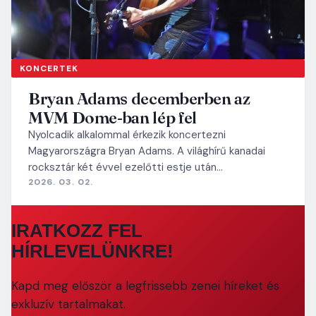
KONCERTEK
Bryan Adams decemberben az
MVM Dome-ban lép fel
Nyolcadik alkalommal érkezik koncertezni
Magyarországra Bryan Adams. A világhírű kanadai
rocksztár két évvel ezelőtti estje után…
2026. 03. 02.
IRATKOZZ FEL
HÍRLEVELÜNKRE!
Kapd meg először a legfrissebb zenei híreket és
exkluzív tartalmakat.