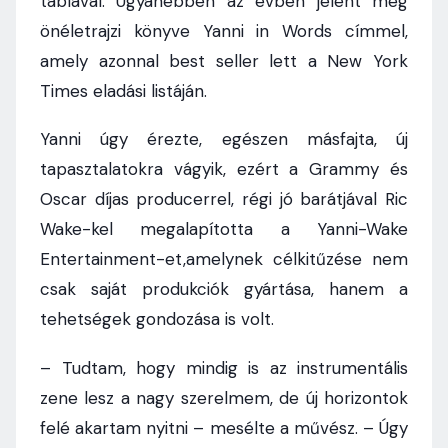
tablával. Ugyanebben az évben jelent meg
önéletrajzi könyve Yanni in Words címmel,
amely azonnal best seller lett a New York
Times eladási listáján.
Yanni úgy érezte, egészen másfajta, új
tapasztalatokra vágyik, ezért a Grammy és
Oscar díjas producerrel, régi jó barátjával Ric
Wake-kel megalapította a Yanni-Wake
Entertainment-et,amelynek célkitűzése nem
csak saját produkciók gyártása, hanem a
tehetségek gondozása is volt.
– Tudtam, hogy mindig is az instrumentális
zene lesz a nagy szerelmem, de új horizontok
felé akartam nyitni – mesélte a művész. – Úgy