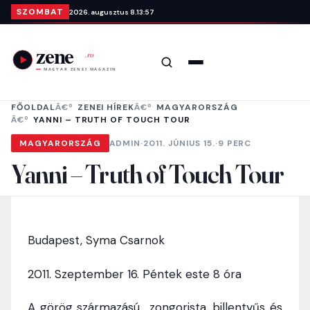
Ugrás a tartalomra
SZOMBAT
2026. augusztus 8.
13:57
Keresés
Menü
FŐOLDAL
ZENEI HÍREK
MAGYARORSZÁG
YANNI – TRUTH OF TOUCH TOUR
MAGYARORSZÁG
ADMIN
·
2011. JÚNIUS 15.
·
9 PERC
Yanni – Truth of Touch Tour
Budapest, Syma Csarnok
2011. Szeptember 16. Péntek este 8 óra
A görög származású zongorista, billentyűs és