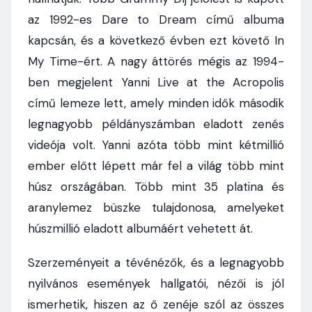
az 1992-es Dare to Dream című albuma
kapcsán, és a következő évben ezt követő In
My Time-ért. A nagy áttörés mégis az 1994-
ben megjelent Yanni Live at the Acropolis
című lemeze lett, amely minden idők második
legnagyobb példányszámban eladott zenés
videója volt. Yanni azóta több mint kétmillió
ember előtt lépett már fel a világ több mint
húsz országában. Több mint 35 platina és
aranylemez büszke tulajdonosa, amelyeket
húszmillió eladott albumáért vehetett át.
Szerzeményeit a tévénézők, és a legnagyobb
nyilvános események hallgatói, nézői is jól
ismerhetik, hiszen az ő zenéje szól az összes