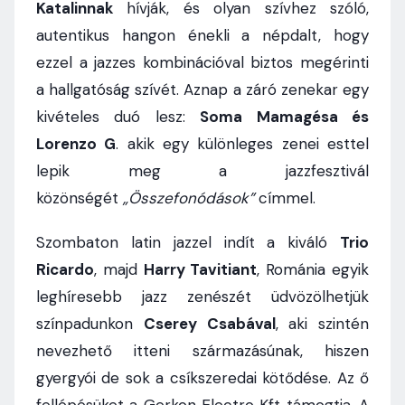
Katalinnak
hívják, és olyan szívhez szóló,
autentikus hangon énekli a népdalt, hogy
ezzel a jazzes kombinációval biztos megérinti
a hallgatóság szívét. Aznap a záró zenekar egy
kivételes duó lesz:
Soma Mamagésa és
Lorenzo G
. akik egy különleges zenei esttel
lepik meg a jazzfesztivál
közönségét
„Összefonódások”
címmel.
Szombaton latin jazzel indít a kiváló
Trio
Ricardo
, majd
Harry Tavitiant
, Románia egyik
leghíresebb jazz zenészét üdvözölhetjük
színpadunkon
Cserey Csabával
, aki szintén
nevezhető itteni származásúnak, hiszen
gyergyói de sok a csíkszeredai kötődése. Az ő