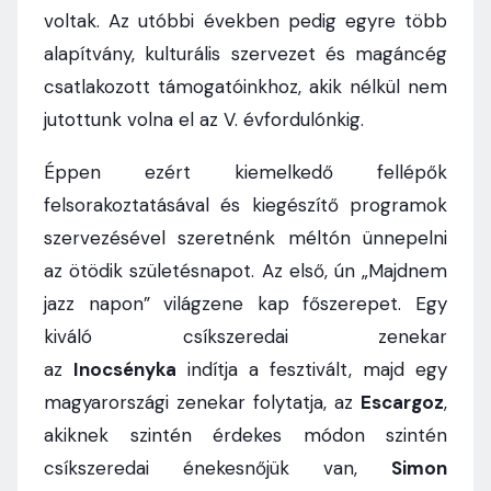
voltak. Az utóbbi években pedig egyre több
alapítvány, kulturális szervezet és magáncég
csatlakozott támogatóinkhoz, akik nélkül nem
jutottunk volna el az V. évfordulónkig.
Éppen ezért kiemelkedő fellépők
felsorakoztatásával és kiegészítő programok
szervezésével szeretnénk méltón ünnepelni
az ötödik születésnapot. Az első, ún „Majdnem
jazz napon” világzene kap főszerepet. Egy
kiváló csíkszeredai zenekar
az
Inocsényka
indítja a fesztivált, majd egy
magyarországi zenekar folytatja, az
Escargoz
,
akiknek szintén érdekes módon szintén
csíkszeredai énekesnőjük van,
Simon