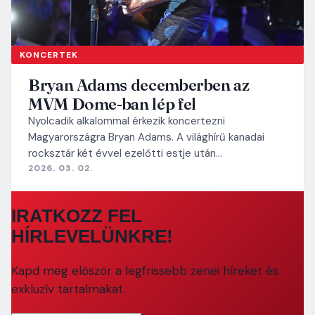
KONCERTEK
Bryan Adams decemberben az
MVM Dome-ban lép fel
Nyolcadik alkalommal érkezik koncertezni
Magyarországra Bryan Adams. A világhírű kanadai
rocksztár két évvel ezelőtti estje után…
2026. 03. 02.
IRATKOZZ FEL
HÍRLEVELÜNKRE!
Kapd meg először a legfrissebb zenei híreket és
exkluzív tartalmakat.