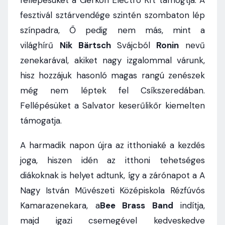
fellépésüket a Gerkon Electro Kft támogtja. A
fesztivál sztárvendége szintén szombaton lép
színpadra, Ő pedig nem más, mint a
világhírű
Nik Bärtsch
Svájcból
Ronin
nevű
zenekarával, akiket nagy izgalommal várunk,
hisz hozzájuk hasonló magas rangú zenészek
még nem léptek fel Csíkszeredában.
Fellépésüket a Salvator keserűlikőr kiemelten
támogatja.
A harmadik napon újra az itthoniaké a kezdés
joga, hiszen idén az itthoni tehetséges
diákoknak is helyet adtunk, így a zárónapot a A
Nagy István Művészeti Középiskola Rézfúvós
Kamarazenekara, a
Bee Brass Band
indítja,
majd igazi csemegével kedveskedve