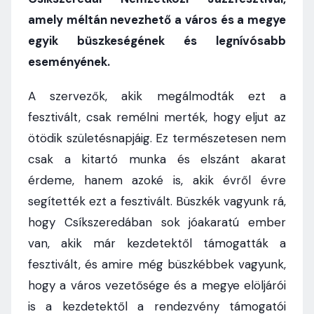
amely méltán nevezhető a város és a megye
egyik büszkeségének és legnívósabb
eseményének.
A szervezők, akik megálmodták ezt a
fesztivált, csak remélni merték, hogy eljut az
ötödik születésnapjáig. Ez természetesen nem
csak a kitartó munka és elszánt akarat
érdeme, hanem azoké is, akik évről évre
segítették ezt a fesztivált. Büszkék vagyunk rá,
hogy Csíkszeredában sok jóakaratú ember
van, akik már kezdetektől támogatták a
fesztivált, és amire még büszkébbek vagyunk,
hogy a város vezetősége és a megye elöljárói
is a kezdetektől a rendezvény támogatói