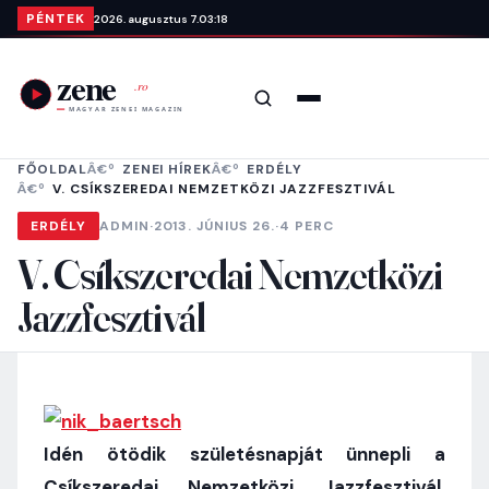
Ugrás a tartalomra
PÉNTEK
2026. augusztus 7.
03:18
Keresés
Menü
FŐOLDAL
ZENEI HÍREK
ERDÉLY
V. CSÍKSZEREDAI NEMZETKÖZI JAZZFESZTIVÁL
ERDÉLY
ADMIN
·
2013. JÚNIUS 26.
·
4 PERC
V. Csíkszeredai Nemzetközi
Jazzfesztivál
Idén ötödik születésnapját ünnepli a
Csíkszeredai Nemzetközi Jazzfesztivál,