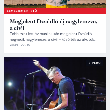
LEMEZISMERTETŐ
Megjelent Dzsúdló új nagylemeze,
a civil
Több mint két év munka után megjelent Dzsúdló
negyedik nagylemeze, a civil – közölték az alkotók…
2026. 07. 10.
3 PERC