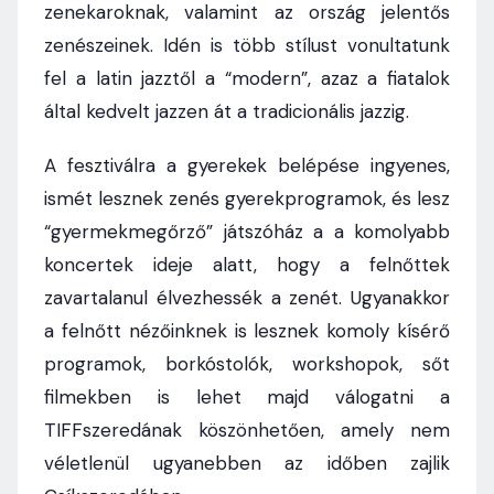
zenekaroknak, valamint az ország jelentős
zenészeinek. Idén is több stílust vonultatunk
fel a latin jazztől a “modern”, azaz a fiatalok
által kedvelt jazzen át a tradicionális jazzig.
A fesztiválra a gyerekek belépése ingyenes,
ismét lesznek zenés gyerekprogramok, és lesz
“gyermekmegőrző” játszóház a a komolyabb
koncertek ideje alatt, hogy a felnőttek
zavartalanul élvezhessék a zenét. Ugyanakkor
a felnőtt nézőinknek is lesznek komoly kísérő
programok, borkóstolók, workshopok, sőt
filmekben is lehet majd válogatni a
TIFFszeredának köszönhetően, amely nem
véletlenül ugyanebben az időben zajlik