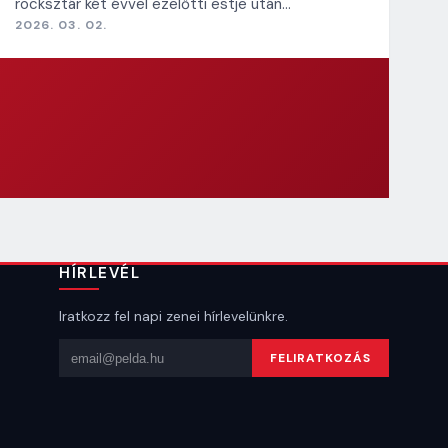
rocksztár két évvel ezelőtti estje után…
2026. 03. 02.
HÍRLEVÉL
Iratkozz fel napi zenei hírlevelünkre.
Email cím
FELIRATKOZÁS