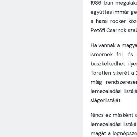
1986-ban megalaku
együttes immár gen
a hazai rocker kö
Petőfi Csarnok sza
Ha vannak a magyar
ismernek fel, és
büszkélkedhet ily
Töretlen sikerét a
máig rendszeres
lemezeladási list
slágerlistáját.
Nincs ez másként a
lemezeladási listáj
magát a legnépsze