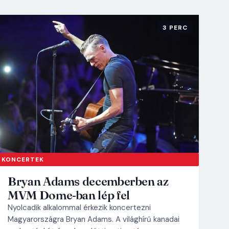
3 PERC
KONCERTEK
Bryan Adams decemberben az
MVM Dome-ban lép fel
Nyolcadik alkalommal érkezik koncertezni
Magyarországra Bryan Adams. A világhírű kanadai