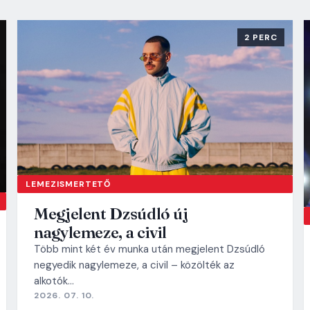
2 PERC
LEMEZISMERTETŐ
Megjelent Dzsúdló új
nagylemeze, a civil
Több mint két év munka után megjelent Dzsúdló
negyedik nagylemeze, a civil – közölték az
alkotók…
2026. 07. 10.