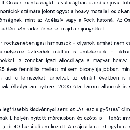
lt Ossian munkásságát, a valóságban azonban jóval több
erációk számára jelent egyet a heavy metallal, és olya
zönségnek, mint az Acélszív vagy a Rock katonái. Az Os
badtéri színpadán ünnepel majd a rajongókkal.
 rockzenében igazi himnuszok – olyanok, amiket nem cs
 amelyekre évtizedek múltán is emlékezünk -, akkor
enekkel. A zenekar igazi állócsillaga a magyar heav
 25 éves fennállás mellett mi sem bizonyítja jobban, mi
en ad ki lemezeket, amelyek az elmúlt években is
ájának élbolyában nyitnak: 2005 óta három albumuk i
 legfrissebb kiadvánnyal sem: az „Az lesz a győztes” 
ának 1. helyén nyitott márciusban, és azóta is – tehát i
rűbb 40 hazai album között. A májusi koncert egyben 