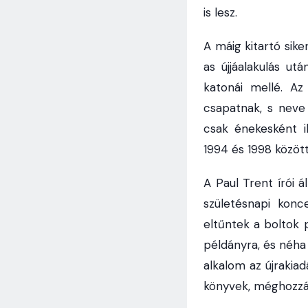
is lesz.
A máig kitartó sike
as újjáalakulás ut
katonái mellé. A
csapatnak, s neve
csak énekesként il
1994 és 1998 között 
A Paul Trent írói 
születésnapi konc
eltűntek a boltok 
példányra, és néha 
alkalom az újrakiad
könyvek, méghozzá 