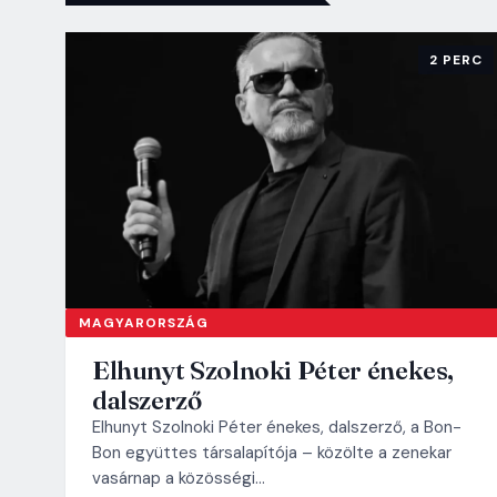
2 PERC
MAGYARORSZÁG
Elhunyt Szolnoki Péter énekes,
dalszerző
Elhunyt Szolnoki Péter énekes, dalszerző, a Bon-
Bon együttes társalapítója – közölte a zenekar
vasárnap a közösségi…