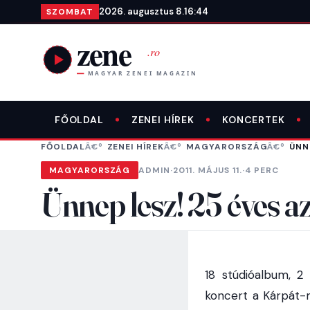
Ugrás a tartalomra
2026. augusztus 8.
16:44
SZOMBAT
FŐOLDAL
ZENEI HÍREK
KONCERTEK
FŐOLDAL
ZENEI HÍREK
MAGYARORSZÁG
ÜNN
MAGYARORSZÁG
ADMIN
·
2011. MÁJUS 11.
·
4 PERC
Ünnep lesz! 25 éves a
18 stúdióalbum, 2
koncert a Kárpát-