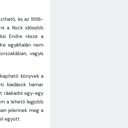
sztható, és az 1998-
erni a Rock idősebb
ksi Endre része a
dre egyáltalán nem
korszakában, vagyis
m kapható könyvek a
eti kiadások hamar
et ráakadni egy-egy
eum a lehető legjobb
ában jelennek meg a
l együtt.