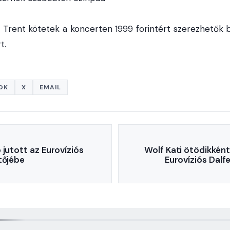
l Trent kötetek a koncerten 1999 forintért szerezhetők b
t.
OK
X
EMAIL
 jutott az Eurovíziós
Wolf Kati ötödikként
tőjébe
Eurovíziós Dalf