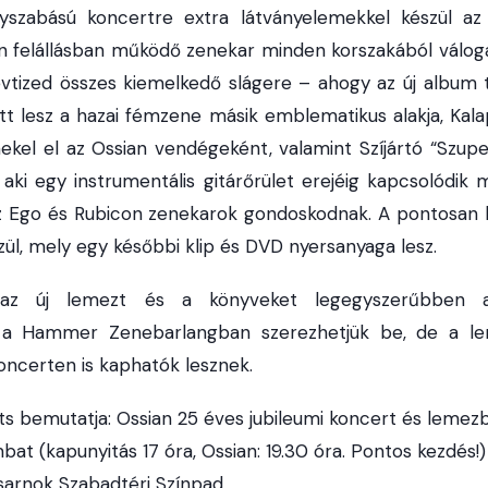
yszabású koncertre extra látványelemekkel készül az
an felállásban működő zenekar minden korszakából váloga
évtized összes kiemelkedő slágere – ahogy az új album t
t lesz a hazai fémzene másik emblematikus alakja, Kalap
nekel el az Ossian vendégeként, valamint Szíjártó “Szupe
 aki egy instrumentális gitárőrület erejéig kapcsolódik 
z Ego és Rubicon zenekarok gondoskodnak. A pontosan 
szül, mely egy későbbi klip és DVD nyersanyaga lesz.
, az új lemezt és a könyveket legegyszerűbben 
a Hammer Zenebarlangban szerezhetjük be, de a l
ncerten is kaphatók lesznek.
 bemutatja: Ossian 25 éves jubileumi koncert és leme
mbat (kapunyitás 17 óra, Ossian: 19.30 óra. Pontos kezdés!)
sarnok Szabadtéri Színpad