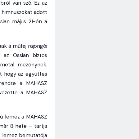
ről van szó. Ez az
n himnuszokat adott
sian május 21-én a
ak a műfaj rajongói
 az Ossian biztos
y metal mezőnynek.
nt hogy az együttes
 rendre a MAHASZ
s vezette a MAHASZ
című lemez a MAHASZ
mmár 8 hete – tartja
e lemez bemutatója