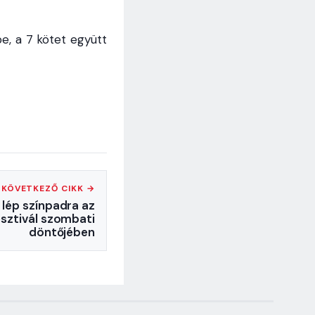
e, a 7 kötet együtt
KÖVETKEZŐ CIKK →
 lép színpadra az
esztivál szombati
döntőjében