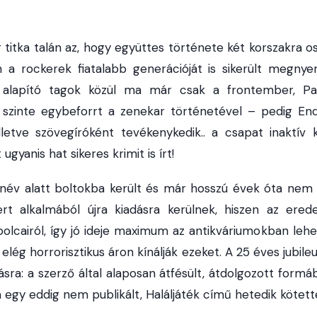
r titka talán az, hogy együttes története két korszakra o
án a rockerek fiatalabb generációját is sikerült megny
z alapító tagok közül ma már csak a frontember, Pa
 szinte egybeforrt a zenekar történetével – pedig En
letve szövegíróként tevékenykedik.. a csapat inaktív 
ugyanis hat sikeres krimit is írt!
álnév alatt boltokba került és már hosszú évek óta ne
ert alkalmából újra kiadásra kerülnek, hiszen az ered
polcairól, így jó ideje maximum az antikváriumokban leh
elég horrorisztikus áron kínálják ezeket. A 25 éves jubil
ásra: a szerző által alaposan átfésült, átdolgozott form
egy eddig nem publikált, Haláljáték című hetedik kötette