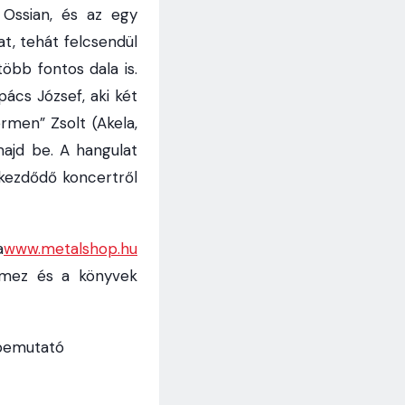
 Ossian, és az egy
t, tehát felcsendül
öbb fontos dala is.
ács József, aki két
rmen” Zsolt (Akela,
majd be. A hangulat
kezdődő koncertről
a
www.metalshop.hu
emez és a könyvek
zbemutató