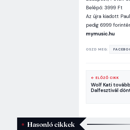
Belépő: 3999 Ft
Az újra kiadott Pau
pedig 6999 forintér
mymusic.hu
OSZD MEG:
FACEBO
← ELŐZŐ CIKK
Wolf Kati tovább
Dalfesztivál dön
Hasonló cikkek