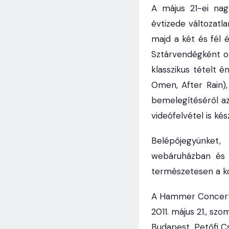
A május 21-ei nag
évtizede változatl
majd a két és fél 
Sztárvendégként ot
klasszikus tételt é
Omen, After Rain),
bemelegítéséről a
videófelvétel is ké
Belépőjegyünket
webáruházban és 
természetesen a ko
A Hammer Concerts
2011. május 21., szo
Budapest, Petőfi C