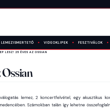
LEMEZISMERTETŐ
VIDEOKLIPEK
FESZTIVÁLOK
EP LESZ! 25 ÉVES AZ OSSIAN
z Ossian
 válogatás lemez, 2 koncertfelvétel, egy akusztikus k
medencében. Számokban talán így lehetne összefoglaln