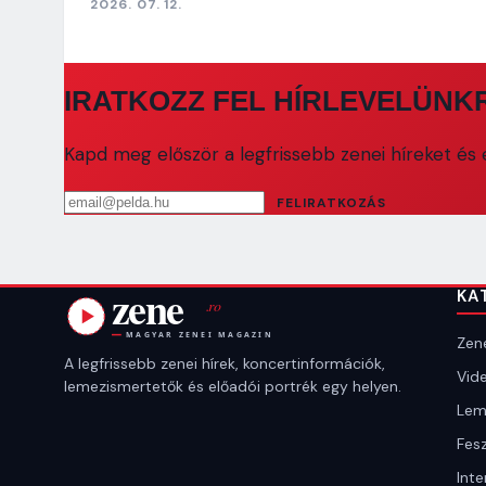
2026. 07. 12.
IRATKOZZ FEL HÍRLEVELÜNK
Kapd meg először a legfrissebb zenei híreket és e
Email cím
FELIRATKOZÁS
KA
Zene
A legfrissebb zenei hírek, koncertinformációk,
Vide
lemezismertetők és előadói portrék egy helyen.
Lem
Fesz
Inte