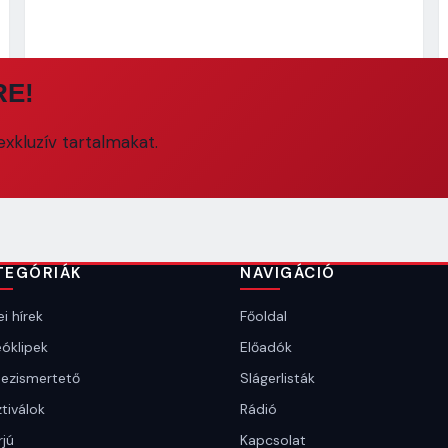
RE!
xkluzív tartalmakat.
TEGÓRIÁK
NAVIGÁCIÓ
i hírek
Főoldal
óklipek
Előadók
ezismertető
Slágerlisták
tiválok
Rádió
rjú
Kapcsolat