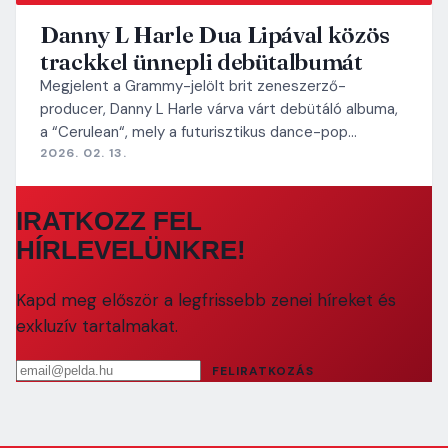
Danny L Harle Dua Lipával közös
trackkel ünnepli debütalbumát
Megjelent a Grammy-jelölt brit zeneszerző-
producer, Danny L Harle várva várt debütáló albuma,
a “Cerulean“, mely a futurisztikus dance-pop…
2026. 02. 13.
IRATKOZZ FEL
HÍRLEVELÜNKRE!
Kapd meg először a legfrissebb zenei híreket és
exkluzív tartalmakat.
Email cím
FELIRATKOZÁS