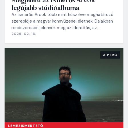
legújabb stúdióalbuma
Az Ismerős Arcok több mint húsz éve meghatározó
szereplője a magyar könnyűzenei életnek. Dalaikban
rendszeresen jelennek meg az identitás, az…
2026. 02. 16.
3 PERC
LEMEZISMERTETŐ