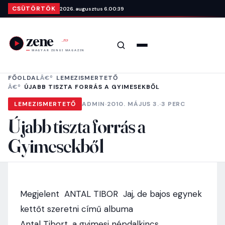
Ugrás a tartalomra
CSÜTÖRTÖK
2026. augusztus 6.
00:39
Keresés
Menü
FŐOLDAL
LEMEZISMERTETŐ
ÚJABB TISZTA FORRÁS A GYIMESEKBŐL
LEMEZISMERTETŐ
ADMIN
·
2010. MÁJUS 3.
·
3 PERC
Újabb tiszta forrás a
Gyimesekből
Megjelent ANTAL TIBOR Jaj, de bajos egynek
kettőt szeretni című albuma
Antal Tibort, a gyimesi népdalkincs