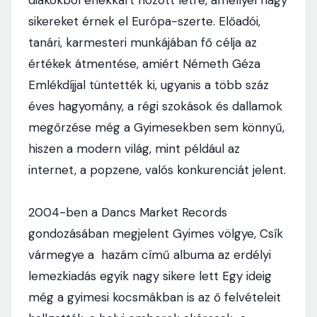
diákokból énekkart hozott létre, amellyel nagy
sikereket érnek el Európa-szerte. Előadói,
tanári, karmesteri munkájában fő célja az
értékek átmentése, amiért Németh Géza
Emlékdíjjal tüntették ki, ugyanis a több száz
éves hagyomány, a régi szokások és dallamok
megőrzése még a Gyimesekben sem könnyű,
hiszen a modern világ, mint például az
internet, a popzene, valós konkurenciát jelent.
2004-ben a Dancs Market Records
gondozásában megjelent Gyimes völgye, Csík
vármegye a hazám című albuma az erdélyi
lemezkiadás egyik nagy sikere lett Egy ideig
még a gyimesi kocsmákban is az ő felvételeit