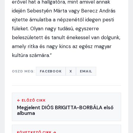
erővel hat a hallgatóra, mint amivel annak
idején Sebestyén Márta vagy Berecz András
ejtette ámulatba a népzenétől idegen pesti
füleket. Olyan nagy tudású, egyszerre
beleszületett és tanult énekessel van dolgunk,
amely ritka és nagy kincs az egész magyar
kultúra számára.”
OSZD MEG:
FACEBOOK
X
EMAIL
← ELŐZŐ CIKK
Megjelent DIÓS BRIGITTA-BORBÁLA első
albuma
KÖVETKEZŐ CIKK →