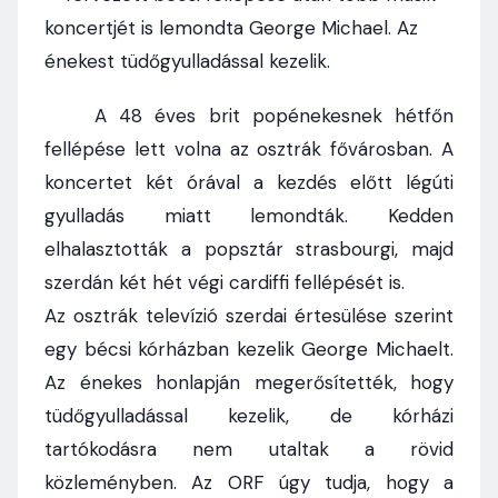
koncertjét is lemondta George Michael. Az
énekest tüdőgyulladással kezelik.
A 48 éves brit popénekesnek hétfőn
fellépése lett volna az osztrák fővárosban. A
koncertet két órával a kezdés előtt légúti
gyulladás miatt lemondták. Kedden
elhalasztották a popsztár strasbourgi, majd
szerdán két hét végi cardiffi fellépését is.
Az osztrák televízió szerdai értesülése szerint
egy bécsi kórházban kezelik George Michaelt.
Az énekes honlapján megerősítették, hogy
tüdőgyulladással kezelik, de kórházi
tartókodásra nem utaltak a rövid
közleményben. Az ORF úgy tudja, hogy a