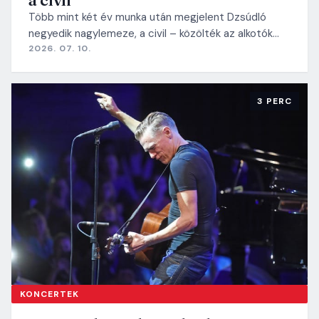
Több mint két év munka után megjelent Dzsúdló
negyedik nagylemeze, a civil – közölték az alkotók…
2026. 07. 10.
3 PERC
KONCERTEK