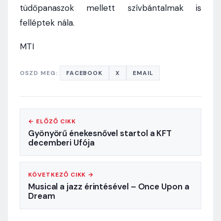
tüdőpanaszok mellett szívbántalmak is
felléptek nála.
MTI
OSZD MEG:
FACEBOOK
X
EMAIL
← ELŐZŐ CIKK
Gyönyörű énekesnővel startol a KFT
decemberi Ufója
KÖVETKEZŐ CIKK →
Musical a jazz érintésével – Once Upon a
Dream