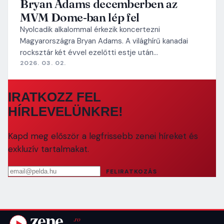
Bryan Adams decemberben az
MVM Dome-ban lép fel
Nyolcadik alkalommal érkezik koncertezni
Magyarországra Bryan Adams. A világhírű kanadai
rocksztár két évvel ezelőtti estje után…
2026. 03. 02.
IRATKOZZ FEL
HÍRLEVELÜNKRE!
Kapd meg először a legfrissebb zenei híreket és
exkluzív tartalmakat.
Email cím
FELIRATKOZÁS