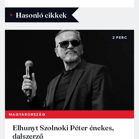
Hasonló cikkek
2 PERC
MAGYARORSZÁG
Elhunyt Szolnoki Péter énekes,
dalszerző