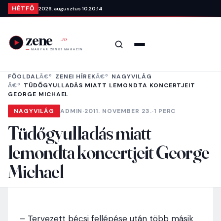
Ugrás a tartalomra
HÉTFŐ
2026. augusztus 10.
20:14
Keresés
Menü
FŐOLDAL
ZENEI HÍREK
NAGYVILÁG
TÜDŐGYULLADÁS MIATT LEMONDTA KONCERTJEIT
GEORGE MICHAEL
NAGYVILÁG
ADMIN
·
2011. NOVEMBER 23.
·
1 PERC
Tüdőgyulladás miatt
lemondta koncertjeit George
Michael
– Tervezett bécsi fellépése után több másik