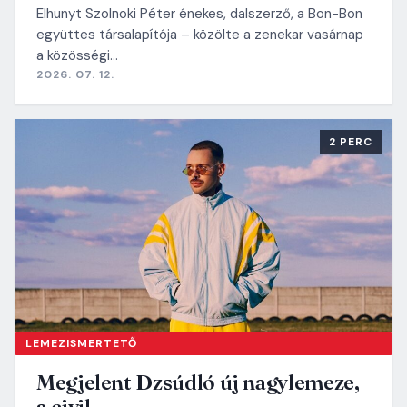
Elhunyt Szolnoki Péter énekes, dalszerző, a Bon-Bon
együttes társalapítója – közölte a zenekar vasárnap
a közösségi…
2026. 07. 12.
2 PERC
LEMEZISMERTETŐ
Megjelent Dzsúdló új nagylemeze,
a civil