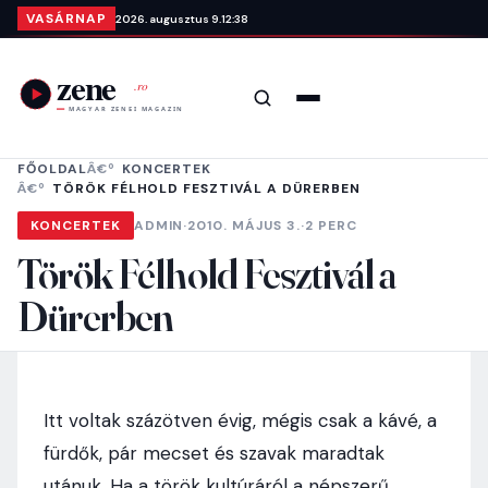
Ugrás a tartalomra
VASÁRNAP
2026. augusztus 9.
12:38
Keresés
Menü
FŐOLDAL
KONCERTEK
TÖRÖK FÉLHOLD FESZTIVÁL A DÜRERBEN
KONCERTEK
ADMIN
·
2010. MÁJUS 3.
·
2 PERC
Török Félhold Fesztivál a
Dürerben
Itt voltak százötven évig, mégis csak a kávé, a
fürdők, pár mecset és szavak maradtak
utánuk. Ha a török kultúráról a népszerű