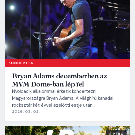
KONCERTEK
Bryan Adams decemberben az
MVM Dome-ban lép fel
Nyolcadik alkalommal érkezik koncertezni
Magyarországra Bryan Adams. A világhírű kanadai
rocksztár két évvel ezelőtti estje után…
2026. 03. 02.
2 PERC