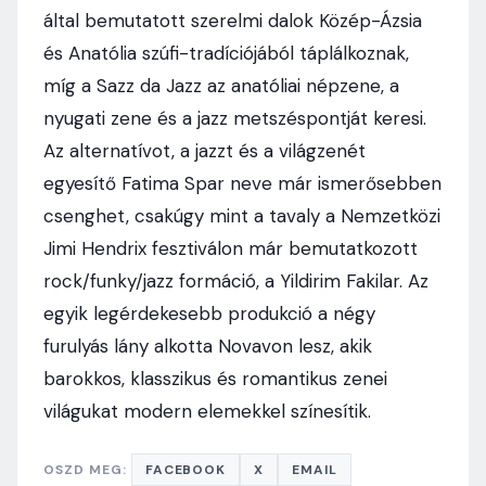
által bemutatott szerelmi dalok Közép-Ázsia
és Anatólia szúfi-tradíciójából táplálkoznak,
míg a Sazz da Jazz az anatóliai népzene, a
nyugati zene és a jazz metszéspontját keresi.
Az alternatívot, a jazzt és a világzenét
egyesítő Fatima Spar neve már ismerősebben
csenghet, csakúgy mint a tavaly a Nemzetközi
Jimi Hendrix fesztiválon már bemutatkozott
rock/funky/jazz formáció, a Yildirim Fakilar. Az
egyik legérdekesebb produkció a négy
furulyás lány alkotta Novavon lesz, akik
barokkos, klasszikus és romantikus zenei
világukat modern elemekkel színesítik.
OSZD MEG:
FACEBOOK
X
EMAIL