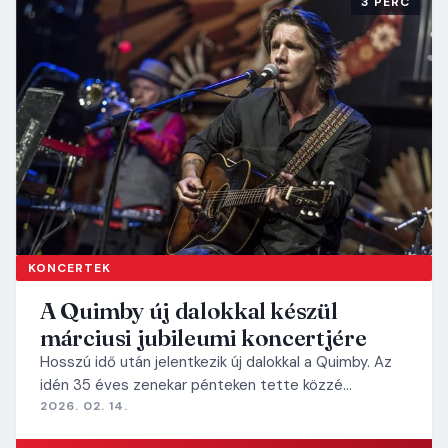
3 PERC
KONCERTEK
A Quimby új dalokkal készül
márciusi jubileumi koncertjére
Hosszú idő után jelentkezik új dalokkal a Quimby. Az
idén 35 éves zenekar pénteken tette közzé…
2026. 02. 14.