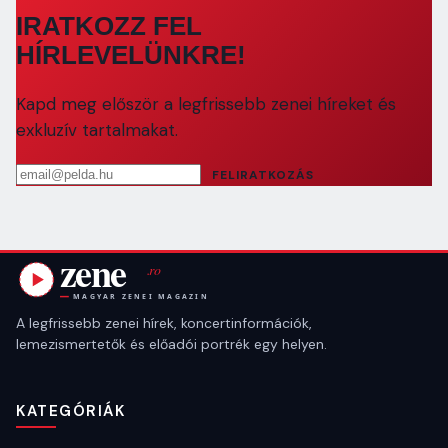
IRATKOZZ FEL
HÍRLEVELÜNKRE!
Kapd meg először a legfrissebb zenei híreket és
exkluzív tartalmakat.
Email cím
FELIRATKOZÁS
A legfrissebb zenei hírek, koncertinformációk,
lemezismertetők és előadói portrék egy helyen.
KATEGÓRIÁK