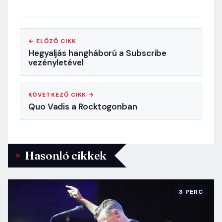
← ELŐZŐ CIKK
Hegyaljás hangháború a Subscribe
vezényletével
KÖVETKEZŐ CIKK →
Quo Vadis a Rocktogonban
Hasonló cikkek
3 PERC