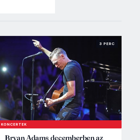
3 PERC
KONCERTEK
Bryan Adams decemberben az