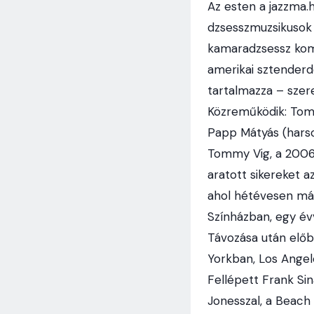
Az esten a jazzma.
dzsesszmuzsikusok 
kamaradzsessz komb
amerikai sztenderd
tartalmazza – szere
Közreműködik: Tommy
Papp Mátyás (harso
Tommy Vig, a 2006-
aratott sikereket 
ahol hétévesen már
Színházban, egy év
Távozása után előb
Yorkban, Los Angel
Fellépett Frank Sin
Jonesszal, a Beach 