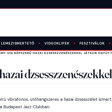
LEMEZISMERTETŐ
VIDEOKLIPEK
FESZTIVÁLOK
MY VIG NÉPSZERŰ HAZAI DZSESSZZENÉSZEKKEL JÁTSZIK EGYÜT
azai dzsesszzenészekkel 
rű vibrafonos, ütőhangszeres a hazai dzsesszélet ismert al
a Budapest Jazz Clubban.