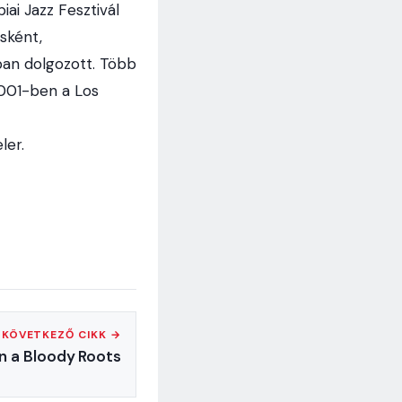
ai Jazz Fesztivál
sként,
iban dolgozott. Több
 2001-ben a Los
ler.
KÖVETKEZŐ CIKK →
én a Bloody Roots