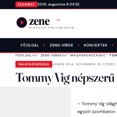
Ugrás a tartalomra
2026. augusztus 8.
04:52
SZOMBAT
FŐOLDAL
ZENEI HÍREK
KONCERTEK
FŐOLDAL
ZENEI HÍREK
MAGYARORSZÁG
TOM
MAGYARORSZÁG
ADMIN
·
2014. NOVEMBER 25.
·
2 PERC
Tommy Vig népszerű h
– Tommy Vig világhí
együtt szombaton 