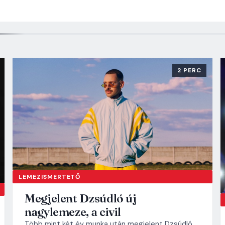
2 PERC
LEMEZISMERTETŐ
Megjelent Dzsúdló új
nagylemeze, a civil
Több mint két év munka után megjelent Dzsúdló