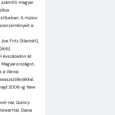
k számító magyar
zikus
 stílusban. A műsor
szerzeményeit is
oe Fritz (klarinét),
(dob).
l évszázadon át
l Magyarországot,
 a Városi
esszszólistákkal.
 majd 2006-ig New
and-nal, Quincy
tewarttal, Diana