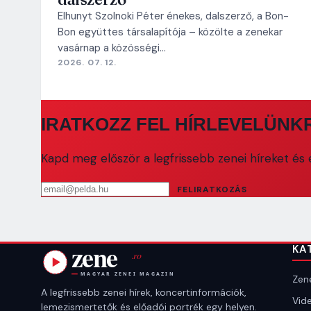
Elhunyt Szolnoki Péter énekes, dalszerző, a Bon-
Bon együttes társalapítója – közölte a zenekar
vasárnap a közösségi…
2026. 07. 12.
IRATKOZZ FEL HÍRLEVELÜNK
Kapd meg először a legfrissebb zenei híreket és e
Email cím
FELIRATKOZÁS
KA
Zene
A legfrissebb zenei hírek, koncertinformációk,
Vide
lemezismertetők és előadói portrék egy helyen.