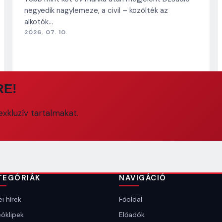
negyedik nagylemeze, a civil – közölték az
alkotók…
2026. 07. 10.
RE!
xkluzív tartalmakat.
TEGÓRIÁK
NAVIGÁCIÓ
i hírek
Főoldal
óklipek
Előadók