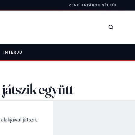
ZENE HATÁROK NÉLKÜL
Keresés
INTERJÚ
T
játszik együtt
akjaival játszik