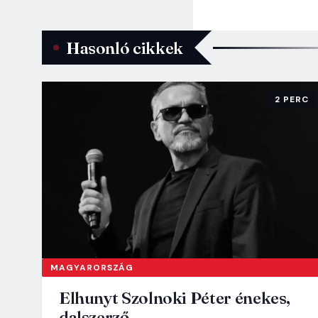
Hasonló cikkek
2 PERC
MAGYARORSZÁG
Elhunyt Szolnoki Péter énekes,
dalszerző