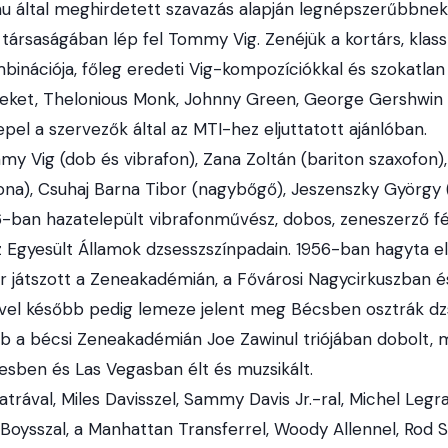
hu által meghirdetett szavazás alapján legnépszerűbbne
társaságában lép fel Tommy Vig. Zenéjük a kortárs, klass
inációja, főleg eredeti Vig-kompozíciókkal és szokatlan
eket, Thelonious Monk, Johnny Green, George Gershwin 
pel a szervezők által az MTI-hez eljuttatott ajánlóban.
 Vig (dob és vibrafon), Zana Zoltán (bariton szaxofon), J
na), Csuhaj Barna Tibor (nagybőgő), Jeszenszky György 
ban hazatelepült vibrafonművész, dobos, zeneszerző fé
az Egyesült Államok dzsesszszínpadain. 1956-ban hagyta e
 játszott a Zeneakadémián, a Fővárosi Nagycirkuszban és
vel később pedig lemeze jelent meg Bécsben osztrák dzs
b a bécsi Zeneakadémián Joe Zawinul triójában dobolt,
esben és Las Vegasban élt és muzsikált.
atrával, Miles Davisszel, Sammy Davis Jr.-ral, Michel Legr
Boysszal, a Manhattan Transferrel, Woody Allennel, Rod S