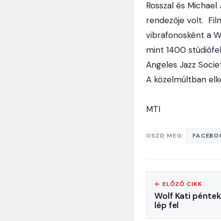
Rosszal és Michael 
rendezője volt. Fi
vibrafonosként a Wa
mint 1400 stúdiófel
Angeles Jazz Societ
A közelmúltban elk
MTI
OSZD MEG:
FACEBO
← ELŐZŐ CIKK
Wolf Kati péntek
lép fel