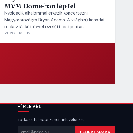
MVM Dome-ban lép fel
Nyolcadik alkalommal érkezik koncertezni
Magyarországra Bryan Adams. A világhírű kanadai
rocksztár két évvel ezelőtti estje után…
2026. 03. 02.
HÍRLEVÉL
Iratkozz fel napi zenei hírlevelünkre.
Email cím
FELIRATKOZÁS