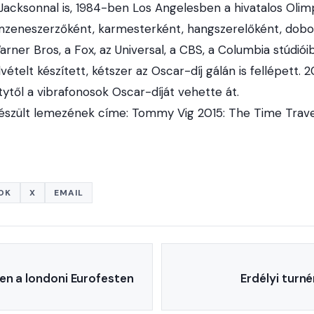
Jacksonnal is, 1984-ben Los Angelesben a hivatalos Olimpi
lmzeneszerzőként, karmesterként, hangszerelőként, dobo
rner Bros, a Fox, az Universal, a CBS, a Columbia stúdió
vételt készített, kétszer az Oscar-díj gálán is fellépett.
ytől a vibrafonosok Oscar-díját vehette át.
észült lemezének címe: Tommy Vig 2015: The Time Trave
OK
X
EMAIL
en a londoni Eurofesten
Erdélyi turn