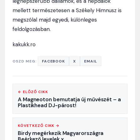
legnépszerűbb dallamok, és a népdalok
mellett természetesen a Székely Himnusz is
megszólal majd egyedi, különleges
feldolgozásban.
kakukk.ro
OSZD MEG:
FACEBOOK
X
EMAIL
← ELŐZŐ CIKK
A Magneoton bemutatja új művészét – a
Plastikhead DJ-párost!
KÖVETKEZŐ CIKK →
Birdy megérkezik Magyarországra
Beérkező levelek x