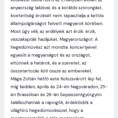
anyaország lakóival, és a korábbi szorongást,
kivetettség érzését nem tapasztalja a kettős
állampolgárságot felvett magyarok körében.
Most úgy véli, az erdélyiek azt érzik: érzik,
visszakapták hazájukat, Magyarországot. A
hegedűművész azt mondta: koncertjeivel
egyesíti a magyarságot és az országot,
eltűnnek a határok, és a szeretet, az
összetartozás köti össze az embereket.
Mága Zoltán hétfő este Kolozsvárott lép fel,
míg kedden, április és 24-én Nagyváradon, 25-
én Brassóban és 26-án Sepsiszentgyörgyön
találkozhatnak a rajongók, érdeklődők a
világhírű hegedűművésszel, hogy a