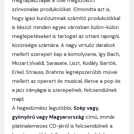
megtapasztalják a tőle megszokott
színvonalas produkciókat. Elmondta azt is,
hogy igazi kuriózumnak számító produkciókkal
is készül: minden egyes városban külön-külön
meglepetéseket is tartogat az ottani rajongói,
közönsége számára. A nagy virtuóz darabok
mellett szerepet kap a komolyzene, így Bach,
Mozart,Vivaldi, Sarasate, Liszt, Kodály, Bartók,
Erkel, Strauss, Brahms legnépszerűbb művei
mellett az operett és musical, illetve a pop és
a jazz irányágai is szerepelnek, felcsendülnek
majd.
A hegedűmész legutóbbi,
Szép vagy,
gyönyörű vagy Magyarország
című, immár
platinalemezes CD-jéről is felcsendülnek a