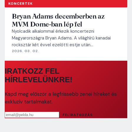
KONCERTEK
Bryan Adams decemberben az
MVM Dome-ban lép fel
Nyolcadik alkalommal érkezik koncertezni
Magyarországra Bryan Adams. A világhírű kanadai
rocksztár két évvel ezelőtti estje után…
2026. 03. 02.
IRATKOZZ FEL
HÍRLEVELÜNKRE!
Kapd meg először a legfrissebb zenei híreket és
exkluzív tartalmakat.
Email cím
FELIRATKOZÁS