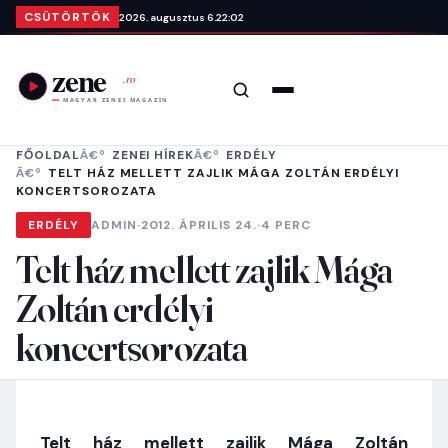
Ugrás a tartalomra
CSÜTÖRTÖK
2026. augusztus 6.
22:02
Keresés
Menü
FŐOLDAL
ZENEI HÍREK
ERDÉLY
TELT HÁZ MELLETT ZAJLIK MÁGA ZOLTÁN ERDÉLYI
KONCERTSOROZATA
ERDÉLY
ADMIN
·
2012. ÁPRILIS 24.
·
4 PERC
Telt ház mellett zajlik Mága
Zoltán erdélyi
koncertsorozata
Telt ház mellett zajlik Mága Zoltán