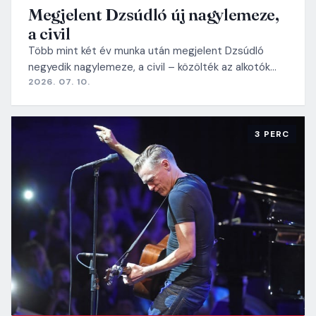
Megjelent Dzsúdló új nagylemeze,
a civil
Több mint két év munka után megjelent Dzsúdló
negyedik nagylemeze, a civil – közölték az alkotók…
2026. 07. 10.
3 PERC