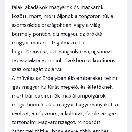
falak, akadályok magyarok és magyarok
között, mert, mert éljenek a tengeren túl, a
szomszédos országokban, vagy a világ
bármely pontján, aki magyar, az örökké
magyar marad – fogalmazott a
hegedűművész, azt hangsúlyozva, ugyanezt
tapasztalata az elmúlt években öt kontinens
száz országát bejárva.
A művész az Erdélyben élő embereket tekinti
igaz magyar kultúrát megélő, és éltetőknek,
mert bár papíron ők más állampolgárok,
mégis hűen őrzik a magyar hagyományokat, a
nyelvet, a népzenét, a kultúrát, és élik az igazi,
történelmi Magyarországot. Mindezért
örömmel tölti el, hogy egyre több ember