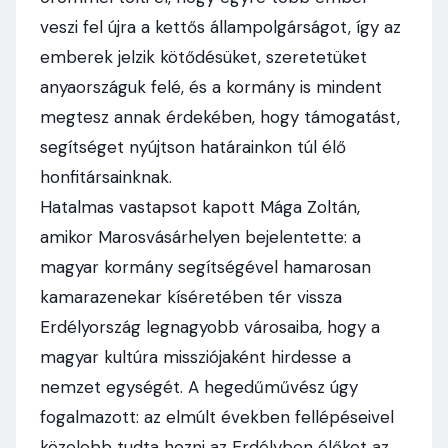
veszi fel újra a kettős állampolgárságot, így az
emberek jelzik kötődésüket, szeretetüket
anyaországuk felé, és a kormány is mindent
megtesz annak érdekében, hogy támogatást,
segítséget nyújtson határainkon túl élő
honfitársainknak.
Hatalmas vastapsot kapott Mága Zoltán,
amikor Marosvásárhelyen bejelentette: a
magyar kormány segítségével hamarosan
kamarazenekar kíséretében tér vissza
Erdélyország legnagyobb városaiba, hogy a
magyar kultúra missziójaként hirdesse a
nemzet egységét. A hegedűművész úgy
fogalmazott: az elmúlt években fellépéseivel
közelebb tudta hozni az Erdélyben élőket az