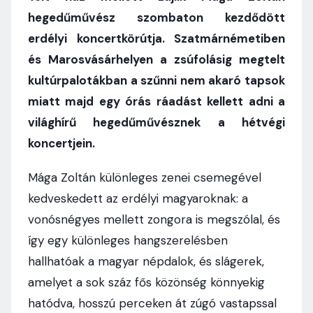
hegedűművész szombaton kezdődött
erdélyi koncertkörútja. Szatmárnémetiben
és Marosvásárhelyen a zsúfolásig megtelt
kultúrpalotákban a szűnni nem akaró tapsok
miatt majd egy órás ráadást kellett adni a
világhírű hegedűművésznek a hétvégi
koncertjein.
Mága Zoltán különleges zenei csemegével
kedveskedett az erdélyi magyaroknak: a
vonósnégyes mellett zongora is megszólal, és
így egy különleges hangszerelésben
hallhatóak a magyar népdalok, és slágerek,
amelyet a sok száz fős közönség könnyekig
hatódva, hosszú perceken át zúgó vastapssal