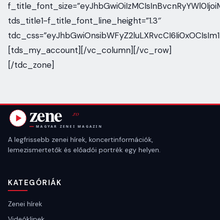
f_title_font_size=”eyJhbGwiOiIzMCIsInBvcnRyYWl0Ijoi
tds_title1-f_title_font_line_height=”1.3″
tdc_css=”eyJhbGwiOnsibWFyZ2luLXRvcCI6Ii0xOCIsIm
[tds_my_account][/vc_column][/vc_row]
[/tdc_zone]
A legfrissebb zenei hírek, koncertinformációk,
lemezismertetők és előadói portrék egy helyen.
KATEGÓRIÁK
Zenei hírek
Videóklipek