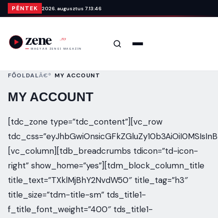
Ugrás a tartalomra
PÉNTEK
2026. augusztus 7.
13:46
Keresés
Menü
FŐOLDAL
MY ACCOUNT
MY ACCOUNT
[tdc_zone type=”tdc_content”][vc_row
tdc_css=”eyJhbGwiOnsicGFkZGluZy10b3AiOiI0MSIsIn
[vc_column][tdb_breadcrumbs tdicon=”td-icon-
right” show_home=”yes”][tdm_block_column_title
title_text=”TXklMjBhY2NvdW50″ title_tag=”h3″
title_size=”tdm-title-sm” tds_title1-
f_title_font_weight=”400″ tds_title1-