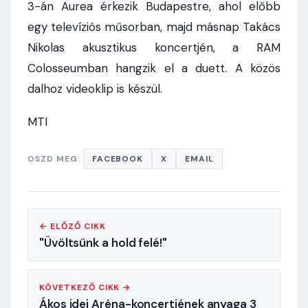
3-án Aurea érkezik Budapestre, ahol előbb
egy televíziós műsorban, majd másnap Takács
Nikolas akusztikus koncertjén, a RAM
Colosseumban hangzik el a duett. A közös
dalhoz videoklip is készül.
MTI
OSZD MEG:
FACEBOOK
X
EMAIL
← ELŐZŐ CIKK
"Üvöltsünk a hold felé!"
KÖVETKEZŐ CIKK →
Ákos idei Aréna-koncertjének anyaga 3