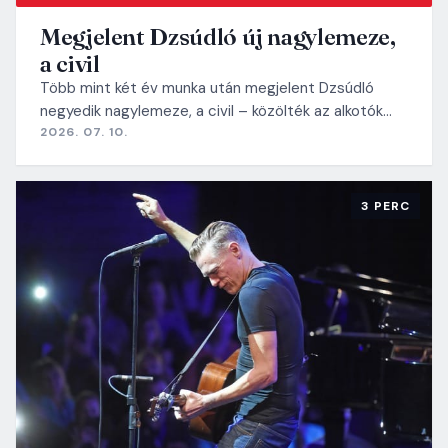
Megjelent Dzsúdló új nagylemeze,
a civil
Több mint két év munka után megjelent Dzsúdló
negyedik nagylemeze, a civil – közölték az alkotók…
2026. 07. 10.
3 PERC