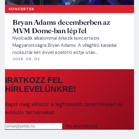
KONCERTEK
Bryan Adams decemberben az
MVM Dome-ban lép fel
Nyolcadik alkalommal érkezik koncertezni
Magyarországra Bryan Adams. A világhírű kanadai
rocksztár két évvel ezelőtti estje után…
2026. 03. 02.
IRATKOZZ FEL
HÍRLEVELÜNKRE!
Kapd meg először a legfrissebb zenei híreket és
exkluzív tartalmakat.
Email cím
FELIRATKOZÁS