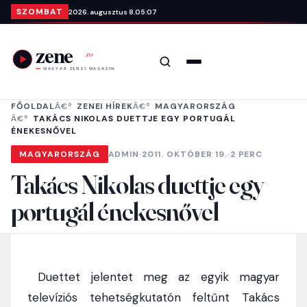
Ugrás a tartalomra
SZOMBAT
2026. augusztus 8.
05:07
Keresés
Menü
FŐOLDAL
ZENEI HÍREK
MAGYARORSZÁG
TAKÁCS NIKOLAS DUETTJE EGY PORTUGÁL
ÉNEKESNŐVEL
MAGYARORSZÁG
ADMIN
·
2011. OKTÓBER 19.
·
2 PERC
Takács Nikolas duettje egy
portugál énekesnővel
Duettet jelentet meg az egyik magyar
televíziós tehetségkutatón feltűnt Takács