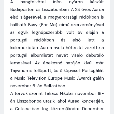
A hangfelvétel idén nyáron készült
Budapesten és Lisszabonban. A 23 éves Aurea
első slágerével, a magyarországi rádiókban is
hallható Busy (For Me) című szerzeményével
az egyik legnépszerűbb volt év elején a
portugál rádiókban és első lett a
kislemezlistán. Aurea nyolc héten át vezette a
portugál albumlistát nevét viselő debütáló
lemezével. Az énekesnő hazáján kívül már
Tajvanon is fellépett, és ő képviseli Portugáliát
a Music Television Europe Music Awards gálán
november 6-án Belfastban.
A tervek szerint Takács Nikolas november 18-
án Lisszabonba utazik, ahol Aurea koncertjén,
a Coliseu-ban fog közreműködni. December