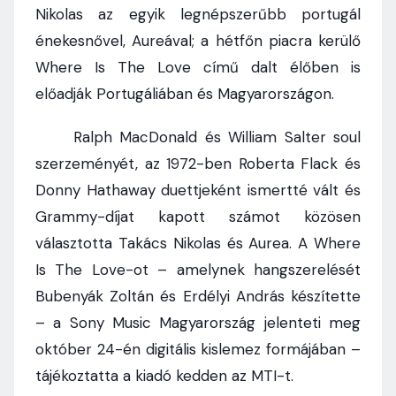
Nikolas az egyik legnépszerűbb portugál
énekesnővel, Aureával; a hétfőn piacra kerülő
Where Is The Love című dalt élőben is
előadják Portugáliában és Magyarországon.
Ralph MacDonald és William Salter soul
szerzeményét, az 1972-ben Roberta Flack és
Donny Hathaway duettjeként ismertté vált és
Grammy-díjat kapott számot közösen
választotta Takács Nikolas és Aurea. A Where
Is The Love-ot – amelynek hangszerelését
Bubenyák Zoltán és Erdélyi András készítette
– a Sony Music Magyarország jelenteti meg
október 24-én digitális kislemez formájában –
tájékoztatta a kiadó kedden az MTI-t.