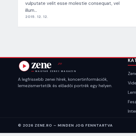
vulputate velit esse molestie consequat, vel
illum…
2015. 12. 12.
KA
Zene
A legfrissebb zenei hírek, koncertinformációk,
Vide
lemezismertetők és előadói portrék egy helyen.
Lem
Fesz
Inte
© 2026 ZENE.RO – MINDEN JOG FENNTARTVA