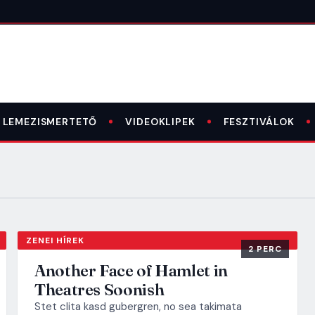
LEMEZISMERTETŐ
VIDEOKLIPEK
FESZTIVÁLOK
ZENEI HÍREK
2 PERC
Another Face of Hamlet in
Theatres Soonish
Stet clita kasd gubergren, no sea takimata