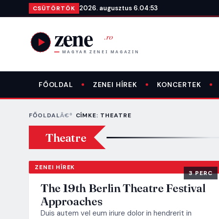
Ugrás a tartalomra
2026. augusztus 6.
04:53
CSÜTÖRTÖK
FŐOLDAL
ZENEI HÍREK
KONCERTEK
FŐOLDAL
CÍMKE: THEATRE
Theatre
ZENEI HÍREK
3 PERC
The 19th Berlin Theatre Festival
Approaches
Duis autem vel eum iriure dolor in hendrerit in