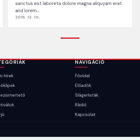
sanctus est laboreta dolore magna aliquyam erat
and lorem…
2015. 12. 10.
TEGÓRIÁK
NAVIGÁCIÓ
i hírek
Főoldal
óklipek
Előadók
ezismertető
Slágerlisták
tiválok
Rádió
rjú
Kapcsolat