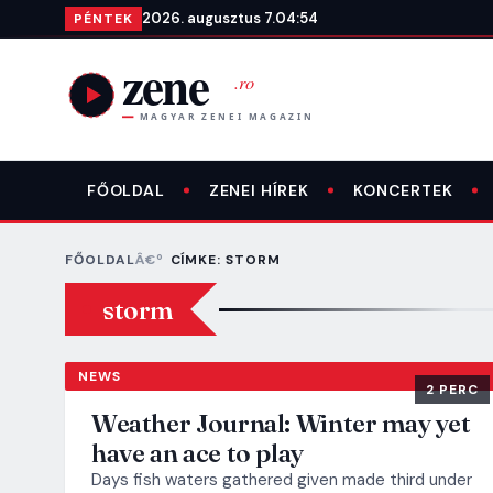
Ugrás a tartalomra
2026. augusztus 7.
04:54
PÉNTEK
FŐOLDAL
ZENEI HÍREK
KONCERTEK
FŐOLDAL
CÍMKE: STORM
storm
NEWS
2 PERC
Weather Journal: Winter may yet
have an ace to play
Days fish waters gathered given made third under