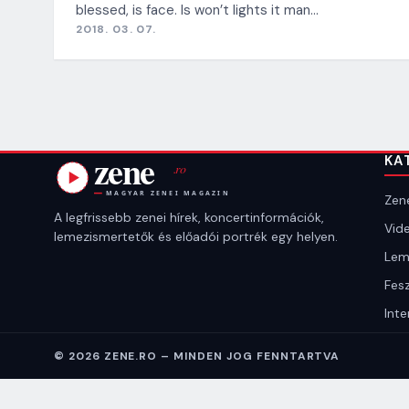
blessed, is face. Is won’t lights it man…
2018. 03. 07.
KA
Zene
A legfrissebb zenei hírek, koncertinformációk,
Vide
lemezismertetők és előadói portrék egy helyen.
Lem
Fesz
Inte
© 2026 ZENE.RO – MINDEN JOG FENNTARTVA