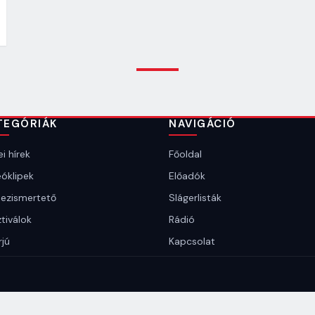
TEGÓRIÁK
NAVIGÁCIÓ
i hírek
Főoldal
óklipek
Előadók
ezismertető
Slágerlisták
tiválok
Rádió
rjú
Kapcsolat