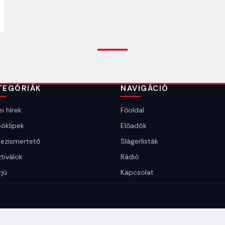
TEGÓRIÁK
NAVIGÁCIÓ
i hírek
Főoldal
óklipek
Előadók
ezismertető
Slágerlisták
tiválok
Rádió
rjú
Kapcsolat