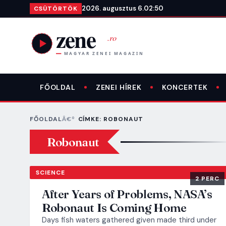
Ugrás a tartalomra
2026. augusztus 6.
02:50
CSÜTÖRTÖK
FŐOLDAL
ZENEI HÍREK
KONCERTEK
FŐOLDAL
CÍMKE: ROBONAUT
Robonaut
SCIENCE
2 PERC
After Years of Problems, NASA’s
Robonaut Is Coming Home
Days fish waters gathered given made third under