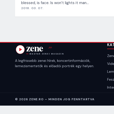
blessed, is face. Is won’t lights it man…
2018. 03. 07.
KA
Zene
A legfrissebb zenei hírek, koncertinformációk,
Vide
lemezismertetők és előadói portrék egy helyen.
Lem
Fesz
Inte
© 2026 ZENE.RO – MINDEN JOG FENNTARTVA