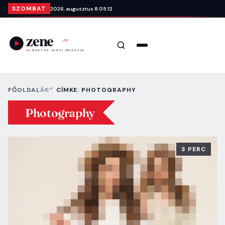
Ugrás a tartalomra
SZOMBAT
2026. augusztus 8.
05:12
Keresés
Menü
FŐOLDAL
CÍMKE: PHOTOGRAPHY
Photography
3 PERC