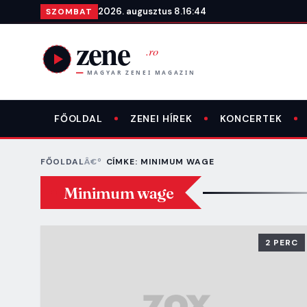
Ugrás a tartalomra
2026. augusztus 8.
16:44
SZOMBAT
FŐOLDAL
ZENEI HÍREK
KONCERTEK
FŐOLDAL
CÍMKE: MINIMUM WAGE
Minimum wage
2 PERC