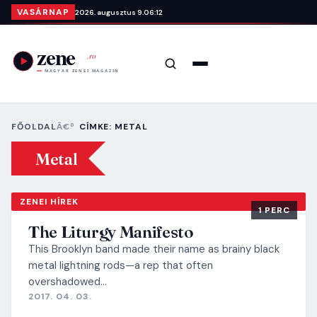
Ugrás a tartalomra
VASÁRNAP
2026. augusztus 9.
06:12
Keresés
Menü
FŐOLDAL
CÍMKE: METAL
Metal
ZENEI HÍREK
1 PERC
The Liturgy Manifesto
This Brooklyn band made their name as brainy black
metal lightning rods—a rep that often
overshadowed…
2017. 04. 03.