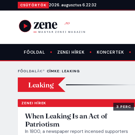
Ugrás a tartalomra
2026. augusztus 6.
22:32
CSÜTÖRTÖK
FŐOLDAL
ZENEI HÍREK
KONCERTEK
FŐOLDAL
CÍMKE: LEAKING
Leaking
ZENEI HÍREK
3 PERC
When Leaking Is an Act of
Patriotism
In 1800, a newspaper report incensed supporters