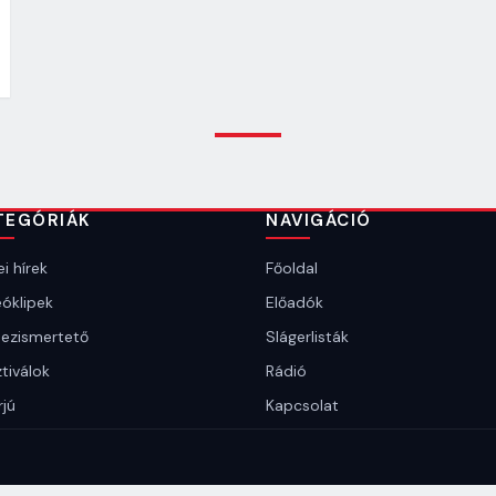
TEGÓRIÁK
NAVIGÁCIÓ
i hírek
Főoldal
óklipek
Előadók
ezismertető
Slágerlisták
tiválok
Rádió
rjú
Kapcsolat