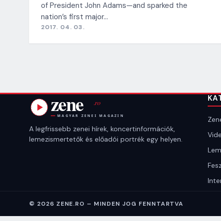
of President John Adams—and sparked the
nation’s first major…
2017. 04. 03.
KA
Zene
A legfrissebb zenei hírek, koncertinformációk,
Vide
lemezismertetők és előadói portrék egy helyen.
Lem
Fesz
Inte
© 2026 ZENE.RO – MINDEN JOG FENNTARTVA