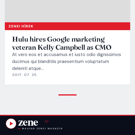
ZENEI HÍREK
Hulu hires Google marketing
veteran Kelly Campbell as CMO
At vero eos et accusamus et iusto odio dignissimos
ducimus qui blanditiis praesentium voluptatum
deleniti atque…
2017. 07. 25.