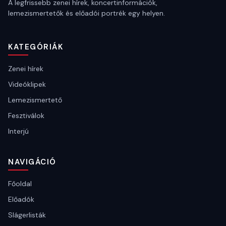
A legfrissebb zenei hírek, koncertinformációk,
lemezismertetők és előadói portrék egy helyen.
KATEGÓRIÁK
Zenei hírek
Videóklipek
Lemezismertető
Fesztiválok
Interjú
NAVIGÁCIÓ
Főoldal
Előadók
Slágerlisták