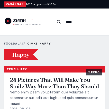
Ugrás a tartalomra
VASÁRNAP
2026. augusztus 9.
10:04
Keresés
Menü
FŐOLDAL
CÍMKE: HAPPY
Happy
ZENEI HÍREK
2 PERC
24 Pictures That Will Make You
Smile Way More Than They Should
Nemo enim ipsam voluptatem quia voluptas sit
aspernatur aut odit aut fugit, sed quia consequuntur
magni.
2016. 09. 06.