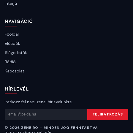
Interjú
NAVIGÁCIÓ
Főoldal
Előadók
Slágerlisták
Rádió
Kapcsolat
HÍRLEVÉL
Iratkozz fel napi zenei hírlevelünkre.
Email cím
FELIRATKOZÁS
© 2026 ZENE.RO – MINDEN JOG FENNTARTVA
ZENE HATÁROK NÉLKÜL