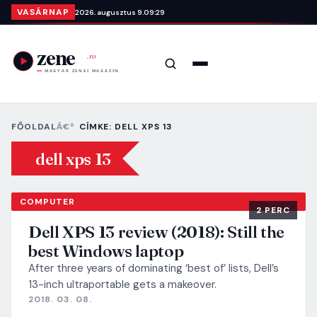
Ugrás a tartalomra
VASÁRNAP
2026. augusztus 9.
09:29
Keresés
Menü
FŐOLDAL
CÍMKE: DELL XPS 13
dell xps 13
COMPUTER
2 PERC
Dell XPS 13 review (2018): Still the
best Windows laptop
After three years of dominating ‘best of’ lists, Dell’s
13-inch ultraportable gets a makeover.
2018. 03. 08.