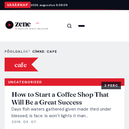
Ugrás a tartalomra
VASÁRNAP
2026. augusztus 9.
08:09
Keresés
Menü
FŐOLDAL
CÍMKE: CAFE
cafe
UNCATEGORIZED
2 PERC
How to Start a Coffee Shop That
Will Be a Great Success
Days fish waters gathered given made third under
blessed, is face. Is won’t lights it man…
2018. 03. 07.