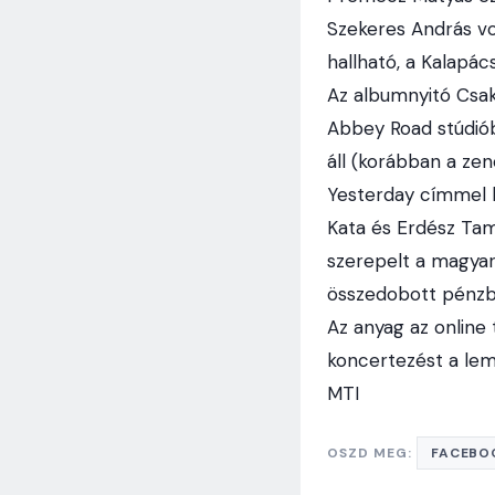
Szekeres András vo
hallható, a Kalapác
Az albumnyitó Csak
Abbey Road stúdiób
áll (korábban a ze
Yesterday címmel k
Kata és Erdész Tamá
szerepelt a magyar 
összedobott pénzbő
Az anyag az online
koncertezést a leme
MTI
OSZD MEG:
FACEBO