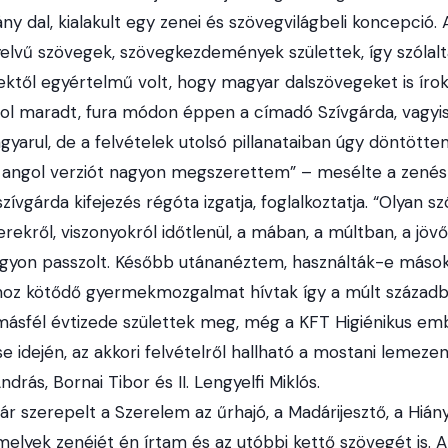
ny dal, kialakult egy zenei és szövegvilágbeli koncepció
yelvű szövegek, szövegkezdemények születtek, így szóla
ektől egyértelmű volt, hogy magyar dalszövegeket is íro
ol maradt, fura módon éppen a címadó Szívgárda, vagyis
agyarul, de a felvételek utolsó pillanataiban úgy döntött
 angol verziót nagyon megszerettem” – mesélte a zenés
szívgárda kifejezés régóta izgatja, foglalkoztatja. “Olyan s
ekről, viszonyokról időtlenül, a mában, a múltban, a jöv
gyon passzolt. Később utánanéztem, használták-e mások
ghoz kötődő gyermekmozgalmat hívtak így a múlt század
 másfél évtizede születtek meg, még a KFT Higiénikus e
 idején, az akkori felvételről hallható a mostani lemeze
drás, Bornai Tibor és II. Lengyelfi Miklós.
 szerepelt a Szerelem az űrhajó, a Madárijesztő, a Hián
melyek zenéjét én írtam és az utóbbi kettő szövegét is. 