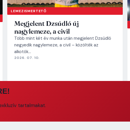
LEMEZISMERTETŐ
Megjelent Dzsúdló új
nagylemeze, a civil
Több mint két év munka után megjelent Dzsúdló
negyedik nagylemeze, a civil – közölték az
alkotók…
2026. 07. 10.
RE!
xkluzív tartalmakat.