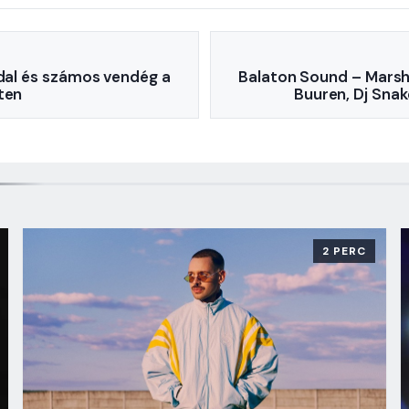
 dal és számos vendég a
Balaton Sound – Marsh
ten
Buuren, Dj Snake
2 PERC