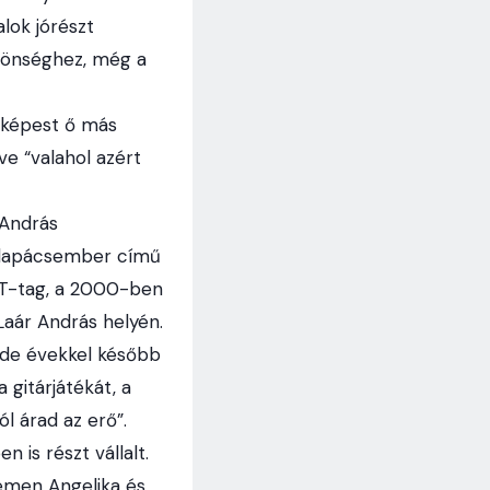
lok jórészt
zönséghez, még a
z képest ő más
ve “valahol azért
 András
 Kalapácsember című
KFT-tag, a 2000-ben
Laár András helyén.
, de évekkel később
gitárjátékát, a
ól árad az erő”.
is részt vállalt.
emen Angelika és