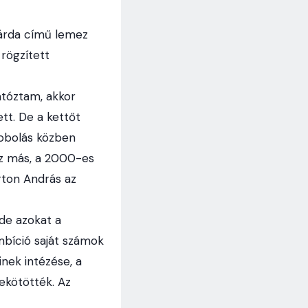
gárda című lemez
rögzített
átóztam, akkor
tt. De a kettőt
dobolás közben
z más, a 2000-es
rton András az
 de azokat a
bíció saját számok
nek intézése, a
ekötötték. Az