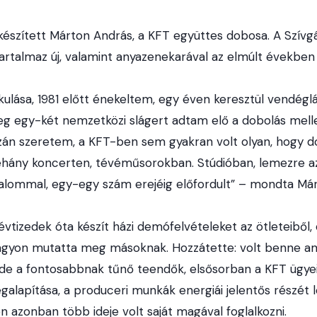
készített Márton András, a KFT együttes dobosa. A Szív
artalmaz új, valamint anyazenekarával az elmúlt években 
ulása, 1981 előtt énekeltem, egy éven keresztül vendégl
g egy-két nemzetközi slágert adtam elő a dobolás melle
zán szeretem, a KFT-ben sem gyakran volt olyan, hogy 
éhány koncerten, tévéműsorokban. Stúdióban, lemezre a
alommal, egy-egy szám erejéig előfordult” – mondta Má
vtizedek óta készít házi demófelvételeket az ötleteiből,
agyon mutatta meg másoknak. Hozzátette: volt benne am
de a fontosabbnak tűnő teendők, elsősorban a KFT ügyei
alapítása, a produceri munkák energiái jelentős részét l
 azonban több ideje volt saját magával foglalkozni.