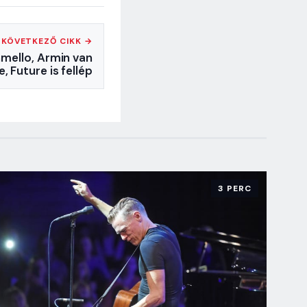
KÖVETKEZŐ CIKK →
mello, Armin van
, Future is fellép
3 PERC