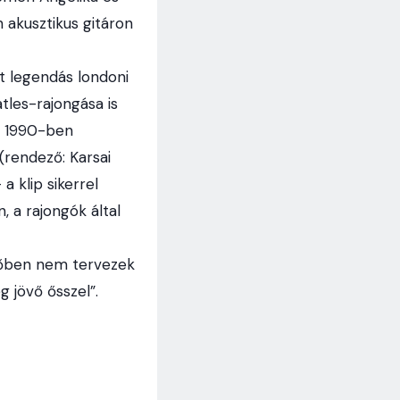
 akusztikus gitáron
t legendás londoni
tles-rajongása is
k 1990-ben
(rendező: Karsai
 klip sikerrel
 a rajongók által
övőben nem tervezek
g jövő ősszel”.