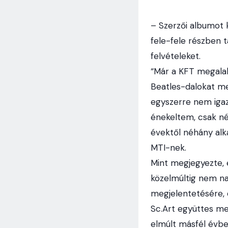
– Szerzői albumot 
fele-fele részben t
felvételeket.
“Már a KFT megalak
Beatles-dalokat me
egyszerre nem iga
énekeltem, csak n
évektől néhány alk
MTI-nek.
Mint megjegyezte, é
közelmúltig nem n
megjelentetésére, 
Sc.Art együttes meg
elmúlt másfél évben