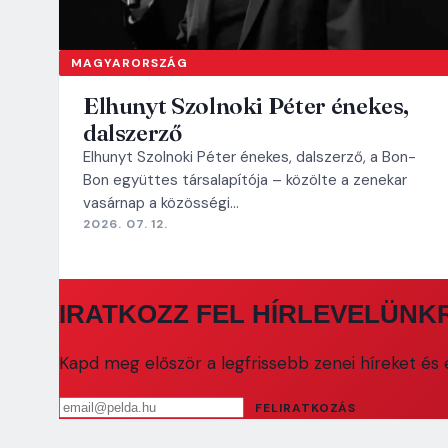
MAGYARORSZÁG
Elhunyt Szolnoki Péter énekes,
dalszerző
Elhunyt Szolnoki Péter énekes, dalszerző, a Bon-
Bon együttes társalapítója – közölte a zenekar
vasárnap a közösségi…
2026. 07. 12.
IRATKOZZ FEL HÍRLEVELÜNK
Kapd meg először a legfrissebb zenei híreket és e
Email cím
FELIRATKOZÁS