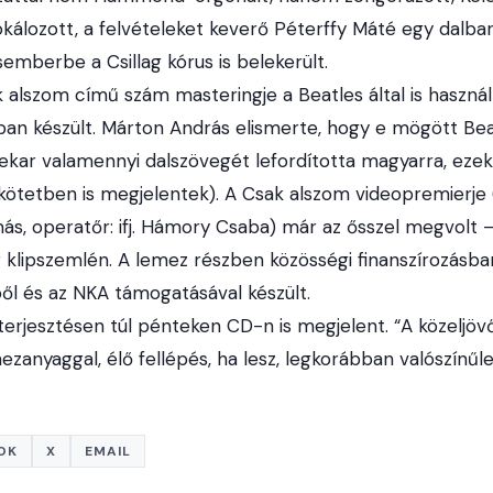
kálozott, a felvételeket keverő Péterffy Máté egy dalban
semberbe a Csillag kórus is belekerült.
 alszom című szám masteringje a Beatles által is használ
an készült. Márton András elismerte, hogy e mögött Bea
nekar valamennyi dalszövegét lefordította magyarra, eze
ötetben is megjelentek). A Csak alszom videopremierje 
s, operatőr: ifj. Hámory Csaba) már az ősszel megvolt – a
klipszemlén. A lemez részben közösségi finanszírozásban,
l és az NKA támogatásával készült.
 terjesztésen túl pénteken CD-n is megjelent. “A közelj
zanyaggal, élő fellépés, ha lesz, legkorábban valószínűle
OK
X
EMAIL