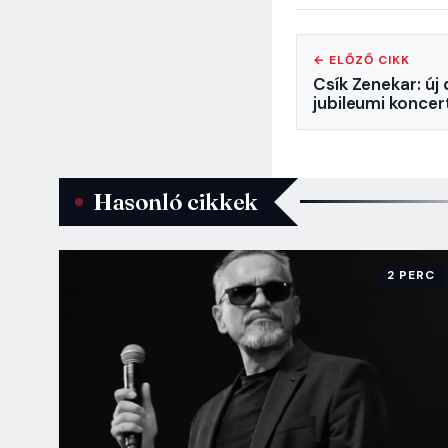
← ELŐZŐ CIKK
Csík Zenekar: új
jubileumi koncer
Hasonló cikkek
2 PERC