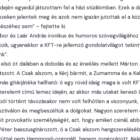
ején egyedül játszottam fel a házi stúdiómban. Ezek a da
eken jelentek meg és azok nem igazán jutottak el a kö
észéhez sem” – fejtette ki.
Tibor és Laár András ironikus és humoros szövegvilágáho
ozik, ugyanakkor a KFT-re jellemző gondolatvilágot tekint
k”.
első öt dalában a dobolás és az éneklés mellett Márton
 játszott. A Csak alszom, a Kérj bármit, a Zumamma és a
s gitárjátéka hallható: ő egy rövid ideig maga is volt 
szerelem! című lemez idején, az akkor más utakat kereső 
ból történt távozásakor nem volt felhőtlen a viszonyunk
sztiválon és megbeszéltük a dolgokat. Nagyon szeretem a 
csit provokatív személyiségét, azt, hogy amiket csinál, abb
ter basszusgitározott, ő a Csak alszom hangszerelésében 
úttal nem Hammond-orgonált, hanem zongorázott, Kel