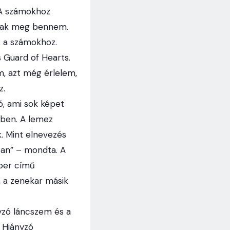
. A számokhoz
ltak meg bennem.
k a számokhoz.
 Guard of Hearts.
em, azt még érlelem,
z.
zó, ami sok képet
őben. A lemez
. Mint elnevezés
ban” – mondta. A
mber című
n a zenekar másik
yzó láncszem és a
A Hiányzó