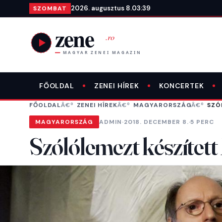
Ugrás a tartalomra
2026. augusztus 8.
03:39
SZOMBAT
FŐOLDAL
ZENEI HÍREK
KONCERTEK
FŐOLDAL
ZENEI HÍREK
MAGYARORSZÁG
SZÓ
MAGYARORSZÁG
ADMIN
·
2018. DECEMBER 8.
·
5 PERC
Szólólemezt készítet