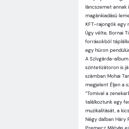
láncszemet annak id
magánkiadású lemez
KFT-rajongók egy r
Úgy vélte, Bornai 
forrásokból táplálk
egy húron pendülün
A Szívgárda-album 
szintetizátoron is
számban Mohai Tamá
megjelent Éljen a 
“Tomival a zenekar
találkoztunk egy fe
muzikalitását, a ki
Négy dalban Háry Pé
Premecz Mátyás ez