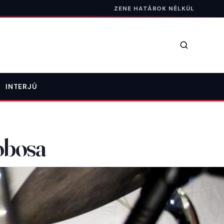
ZENE HATÁROK NÉLKÜL
Keresés
INTERJÚ
obosa