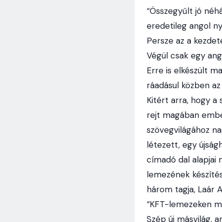
“Összegyűlt jó néhá
eredetileg angol n
Persze az a kezdet
Végül csak egy ang
Erre is elkészült m
ráadásul közben az
Kitért arra, hogy a 
rejt magában ember
szövegvilágához na
létezett, egy újsá
címadó dal alapjai
lemezének készítése
három tagja, Laár An
“KFT-lemezeken már
Szép új másvilág, a