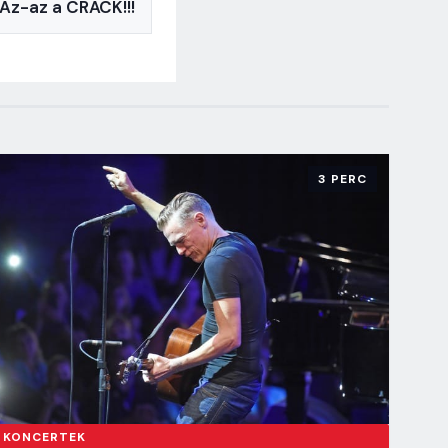
Az-az a CRACK!!!
3 PERC
KONCERTEK