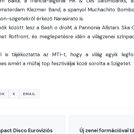
m Baildi, a francia-algériai HK & Les Saltimbanks, 
 Amsterdam Klezmer Band, a spanyol Muchachito Bombo I
n-szigetekről érkező Narasirato is.
pők között lesz a Besh o droM, a Pannonia Allstars Ska 
t Rotfront, és meglepetésre idén a világzenei színpa
ól is tájékoztatta az MTI-t, hogy a világ egyik legfo
es ismét a műfaj top fesztiváljai közé sorolta a Szigetet.
OK
X
EMAIL
pact Disco Eurovíziós
Új zenei formációval 