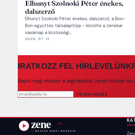
Elhunyt Szolnoki Péter énekes,
dalszerző
Elhunyt Szolnoki Péter énekes, dalszerző, a Bon-
Bon együttes társalapítója – közölte a zenekar
vasárnap a közösségi…
2026. 07. 12.
IRATKOZZ FEL HÍRLEVELÜNK
Kapd meg először a legfrissebb zenei híreket és e
Email cím
FELIRATKOZÁS
KA
Zene