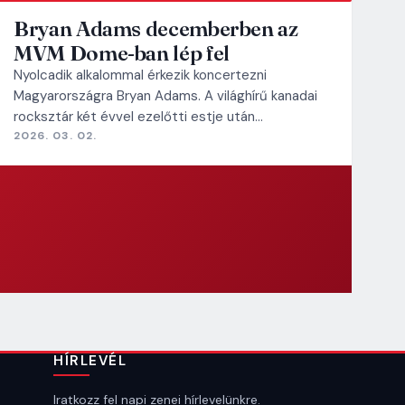
Bryan Adams decemberben az
MVM Dome-ban lép fel
Nyolcadik alkalommal érkezik koncertezni
Magyarországra Bryan Adams. A világhírű kanadai
rocksztár két évvel ezelőtti estje után…
2026. 03. 02.
HÍRLEVÉL
Iratkozz fel napi zenei hírlevelünkre.