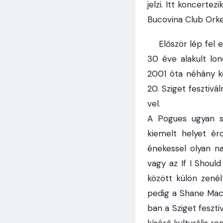
jelzi. Itt koncerte
Bucovina Club Orke
Először lép fel er
30 éve alakult lo
2001 óta néhány ko
20. Sziget fesztivá
vel.
A Pogues ugyan s
kiemelt helyet ér
énekessel olyan n
vagy az If I Shoul
között külön zené
pedig a Shane Mac
ban a Sziget feszti
kísérő kulturális 