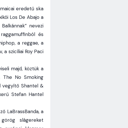
jamaicai eredetű ska
xikói Los De Abajo a
i Balkánnak” nevezi
 raggamuffinból és
hiphop, a reggae, a
a szicíliai Roy Paci
seli majd, köztük a
 & The No Smoking
l vegyítő Shantel &
kerű Stefan Hantel
ező LaBrassBanda, a
görög slágereket