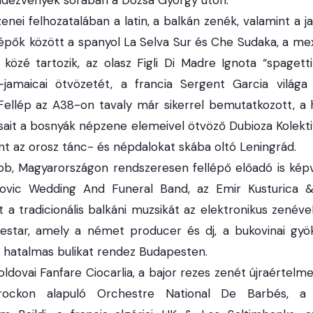
gzenei felhozatalában a latin, a balkán zenék, valamint a 
llépők között a spanyol La Selva Sur és Che Sudaka, a me
i közé tartozik, az olasz Figli Di Madre Ignota “spagett
i-jamaicai ötvözetét, a francia Sergent Garcia világa
. Fellép az A38-on tavaly már sikerrel bemutatkozott, a 
ait a bosnyák népzene elemeivel ötvöző Dubioza Kolektiv, 
nt az orosz tánc- és népdalokat skába oltó Leningrád.
bb, Magyarországon rendszeresen fellépő előadó is képvi
ovic Wedding And Funeral Band, az Emir Kusturica
 a tradicionális balkáni muzsikát az elektronikus zenéve
estar, amely a német producer és dj, a bukovinai gyö
 hatalmas bulikat rendez Budapesten.
ldovai Fanfare Ciocarlia, a bajor rezes zenét újraértelm
rockon alapuló Orchestre National De Barbés, a 