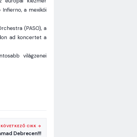
az európai klezmer
nfierno, a mexikói
Orchestra (PASO), a
don ad koncertet a
ntosabb világzenei
KÖVETKEZŐ CIKK →
támad Debrecen!!!