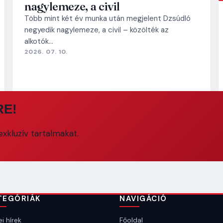
nagylemeze, a civil
Több mint két év munka után megjelent Dzsúdló
negyedik nagylemeze, a civil – közölték az
alkotók…
2026. 07. 10.
RE!
xkluzív tartalmakat.
TEGÓRIÁK
NAVIGÁCIÓ
i hírek
Főoldal