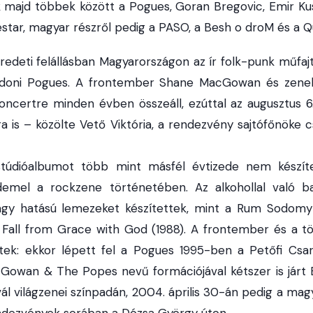
zik majd többek között a Pogues, Goran Bregovic, Emir Ku
star, magyar részről pedig a PASO, a Besh o droM és a Q
edeti felállásban Magyarországon az ír folk-punk műfa
ndoni Pogues. A frontember Shane MacGowan és zenekar
ncertre minden évben összeáll, ezúttal az augusztus 6. é
lra is – közölte Vető Viktória, a rendezvény sajtófőnöke
túdióalbumot több mint másfél évtizede nem készíte
demel a rockzene történetében. Az alkohollal való ba
agy hatású lemezeket készítettek, mint a Rum Sodomy
d Fall from Grace with God (1988). A frontember és a t
ltek: ekkor lépett fel a Pogues 1995-ben a Petőfi Csa
Gowan & The Popes nevű formációjával kétszer is járt
vál világzenei színpadán, 2004. április 30-án pedig a ma
rendezvények sorában a Dózsa György úton.