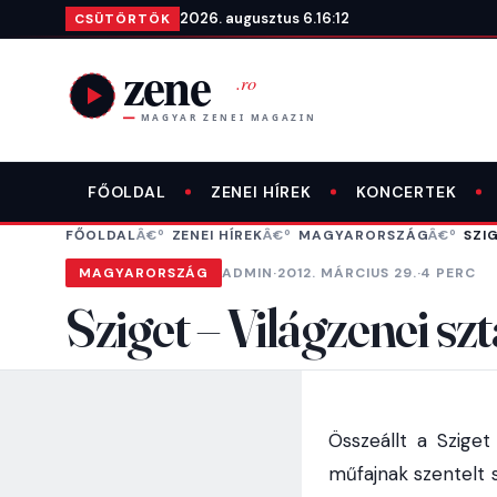
Ugrás a tartalomra
2026. augusztus 6.
16:12
CSÜTÖRTÖK
FŐOLDAL
ZENEI HÍREK
KONCERTEK
FŐOLDAL
ZENEI HÍREK
MAGYARORSZÁG
SZI
MAGYARORSZÁG
ADMIN
·
2012. MÁRCIUS 29.
·
4 PERC
Sziget – Világzenei s
Összeállt a Sziget
műfajnak szentelt 