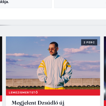
kkja.
2 PERC
LEMEZISMERTETŐ
Megjelent Dzsúdló új