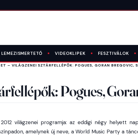
LEMEZISMERTETŐ
VIDEOKLIPEK
FESZTIVÁLOK
GET – VILÁGZENEI SZTÁRFELLÉPŐK: POGUES, GORAN BREGOVIC, 
ztárfellépők: Pogues, Gor
 2012 világzenei programja: az eddigi négy helyett nap
színpadon, amelynek új neve, a World Music Party a tánco