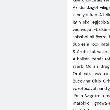
Az idei Sziget vilá
is helyet kap. A fe
latin ska legjobbja
vadnyugati-balkán
salsából áll össze
dub és a rock hatás
& Aretuskal, valami
A balkáni zenét tö
szerb Goran Breg
Orchestra, valamint
Bucovina Club Ork
vezetésével mindig
Jön a Szigetre a mo
marokkói gnawa-