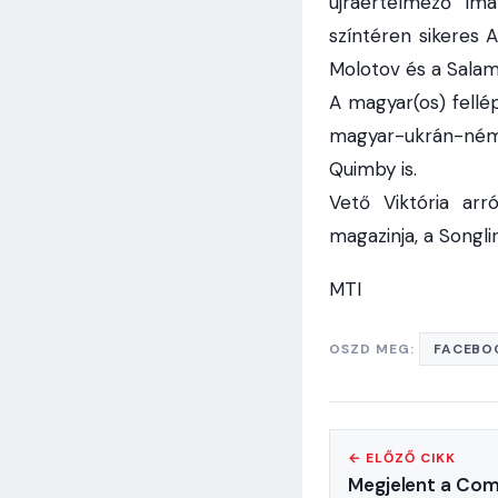
újraértelmező Ima
színtéren sikeres
Molotov és a Salamo
A magyar(os) fellé
magyar-ukrán-néme
Quimby is.
Vető Viktória arr
magazinja, a Songlin
MTI
OSZD MEG:
FACEBO
← ELŐZŐ CIKK
Megjelent a Com