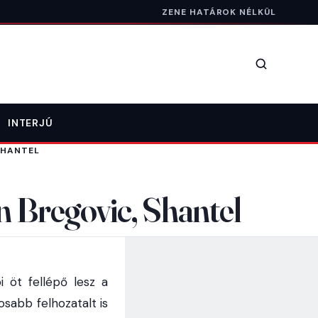
ZENE HATÁROK NÉLKÜL
Keresés
INTERJÚ
SHANTEL
an Bregovic, Shantel
i öt fellépő lesz a
sabb felhozatalt is