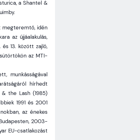
sturica, a Shantel &
uimby.
jt megteremtő, idén
a az újjáalakulás,
s 13. között zajló,
 csütörtökön az MTI-
tt, munkásságával
rátságáról hírhedt
 & the Lash (1985)
öbbiek 1991 és 2001
rnokban, az énekes
 Budapesten, 2003-
gyar EU-csatlakozást