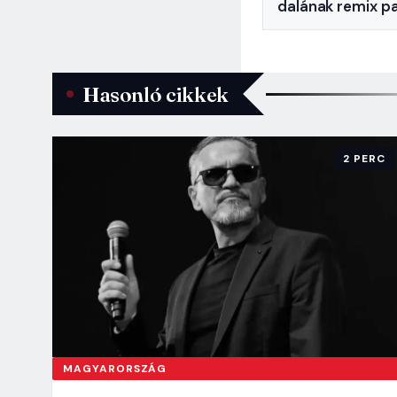
dalának remix pa
Hasonló cikkek
2 PERC
MAGYARORSZÁG