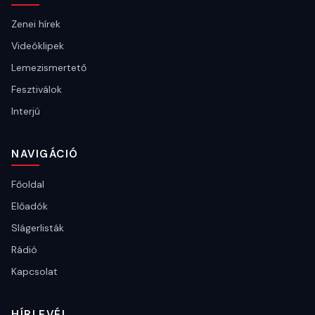
Zenei hírek
Videóklipek
Lemezismertető
Fesztiválok
Interjú
NAVIGÁCIÓ
Főoldal
Előadók
Slágerlisták
Rádió
Kapcsolat
HÍRLEVÉL