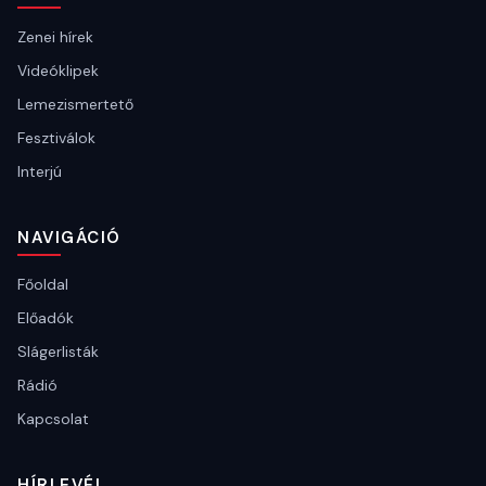
Zenei hírek
Videóklipek
Lemezismertető
Fesztiválok
Interjú
NAVIGÁCIÓ
Főoldal
Előadók
Slágerlisták
Rádió
Kapcsolat
HÍRLEVÉL