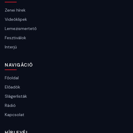
Zenei hírek
Videóklipek
Lemezismertető
Fesztiválok
Interjú
NAVIGÁCIÓ
Főoldal
Előadók
Slágerlisták
Rádió
Kapcsolat
HÍRLEVÉL