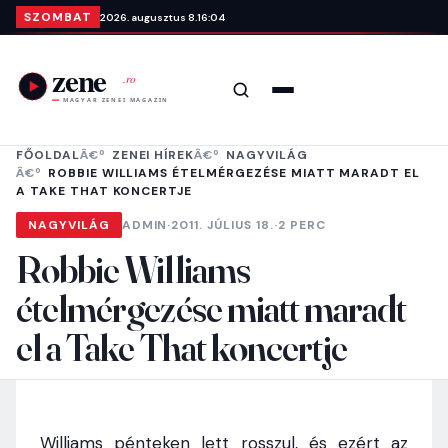
Ugrás a tartalomra
SZOMBAT
2026. augusztus 8.
16:04
Keresés
Menü
FŐOLDAL
ZENEI HÍREK
NAGYVILÁG
ROBBIE WILLIAMS ÉTELMÉRGEZÉSE MIATT MARADT EL
A TAKE THAT KONCERTJE
NAGYVILÁG
ADMIN
·
2011. JÚLIUS 18.
·
2 PERC
Robbie Williams
ételmérgezése miatt maradt
el a Take That koncertje
Williams pénteken lett rosszul, és ezért az