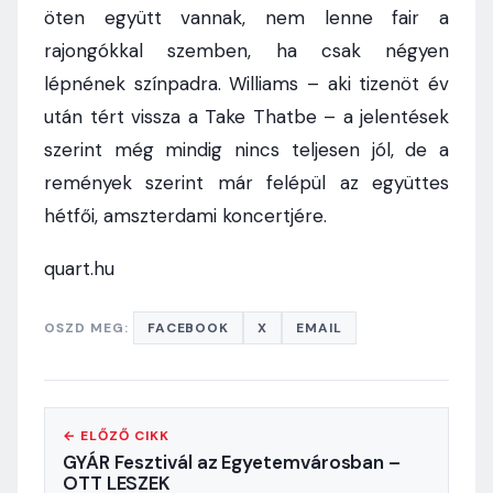
öten együtt vannak, nem lenne fair a
rajongókkal szemben, ha csak négyen
lépnének színpadra. Williams – aki tizenöt év
után tért vissza a Take Thatbe – a jelentések
szerint még mindig nincs teljesen jól, de a
remények szerint már felépül az együttes
hétfői, amszterdami koncertjére.
quart.hu
OSZD MEG:
FACEBOOK
X
EMAIL
← ELŐZŐ CIKK
GYÁR Fesztivál az Egyetemvárosban –
OTT LESZEK