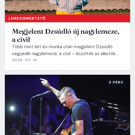
LEMEZISMERTETŐ
Megjelent Dzsúdló új nagylemeze,
a civil
Több mint két év munka után megjelent Dzsúdló
negyedik nagylemeze, a civil – közölték az alkotók…
2026. 07. 10.
3 PERC