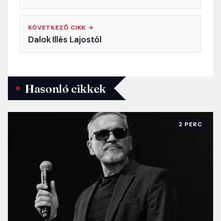
KÖVETKEZŐ CIKK →
Dalok Illés Lajostól
Hasonló cikkek
2 PERC