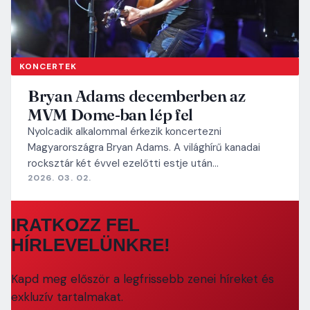
KONCERTEK
Bryan Adams decemberben az
MVM Dome-ban lép fel
Nyolcadik alkalommal érkezik koncertezni
Magyarországra Bryan Adams. A világhírű kanadai
rocksztár két évvel ezelőtti estje után…
2026. 03. 02.
IRATKOZZ FEL
HÍRLEVELÜNKRE!
Kapd meg először a legfrissebb zenei híreket és
exkluzív tartalmakat.