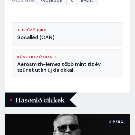
OSZD MEG:
FACEBOOK
X
EMAIL
← ELŐZŐ CIKK
Socalled (CAN)
KÖVETKEZŐ CIKK →
Aerosmith-lemez több mint tíz év
szünet után új dalokkal
Hasonló cikkek
2 PERC