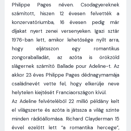
Philippe Pages néven. Csodagyereknek
számított, hiszen 12 évesen felvették a
konzervatóriumba, 16 évesen pedig már
díjakat nyert zenei versenyeken. Igazi sztár
1976-ban lett, amikor lehetősége nyílt arra,
hogy eljátsszon egy romantikus
zongoraballadát, az azóta is örökzöld
slágernek számító Ballade pour Adeline-t. Az
akkor 23 éves Philippe Pages dédnagymamája
családnevét vette fel, hogy elkerülje neve
helytelen kiejtését Franciaországon kívül.
Az Adeline felvételéből 22 millió példány kelt
el világszerte és azóta is játssza a világ szinte
minden rádióállomása. Richard Clayderman 15
évvel ezelőtt lett “a romantika hercege”,