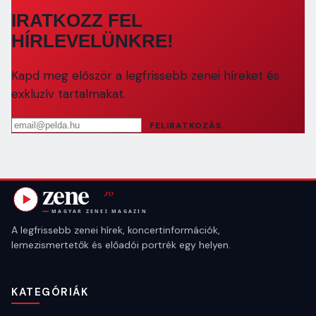
IRATKOZZ FEL
HÍRLEVELÜNKRE!
Kapd meg először a legfrissebb zenei híreket és
exkluzív tartalmakat.
Email cím
FELIRATKOZÁS
A legfrissebb zenei hírek, koncertinformációk,
lemezismertetők és előadói portrék egy helyen.
KATEGÓRIÁK