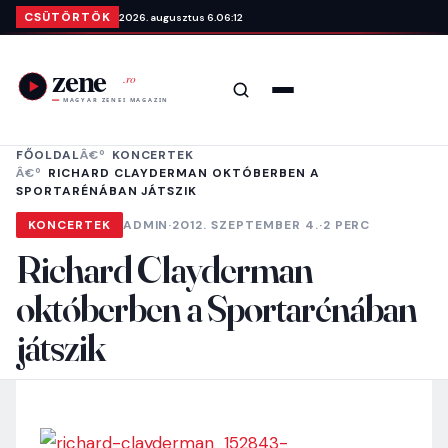
Ugrás a tartalomra
CSÜTÖRTÖK
2026. augusztus 6.
06:12
Keresés
Menü
FŐOLDAL
KONCERTEK
RICHARD CLAYDERMAN OKTÓBERBEN A
SPORTARÉNÁBAN JÁTSZIK
KONCERTEK
ADMIN
·
2012. SZEPTEMBER 4.
·
2 PERC
Richard Clayderman
októberben a Sportarénában
játszik