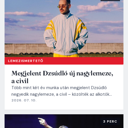
LEMEZISMERTETŐ
Megjelent Dzsúdló új nagylemeze,
a civil
Több mint két év munka után megjelent Dzsúdló
negyedik nagylemeze, a civil – közölték az alkotók…
2026. 07. 10.
3 PERC