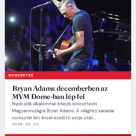
KONCERTEK
Bryan Adams decemberben az
MVM Dome-ban lép fel
Nyolcadik alkalommal érkezik koncertezni
Magyarországra Bryan Adams. A világhírű kanadai
rocksztár két évvel ezelőtti estje után…
2026. 03. 02.