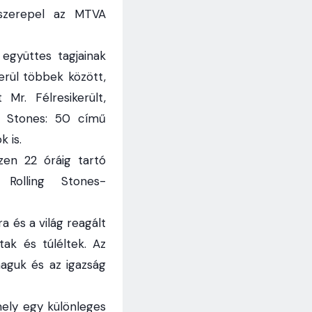
 szerepel az MTVA
 együttes tagjainak
derül többek között,
Mr. Félresikerült,
g Stones: 50 című
 is.
en 22 óráig tartó
 Rolling Stones-
a és a világ reagált
tak és túléltek. Az
maguk és az igazság
mely egy különleges