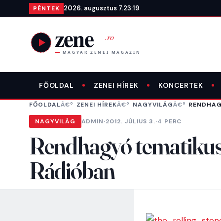
Ugrás a tartalomra
2026. augusztus 7.
23:19
PÉNTEK
FŐOLDAL
ZENEI HÍREK
KONCERTEK
FŐOLDAL
ZENEI HÍREK
NAGYVILÁG
RENDHAGY
NAGYVILÁG
ADMIN
·
2012. JÚLIUS 3.
·
4 PERC
Rendhagyó tematikus R
Rádióban