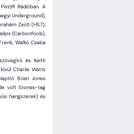
a Petőfi Rádióban. A
hegyi Underground),
brahám Zsolt (HS7),
alázs (Carbonfools),
 Frenk, Walkó Csaba
szövegíró és Keith
kívül Charlie Watts
lapító Brian Jones
de volt Stones-tag
tyűs hangszerek) és