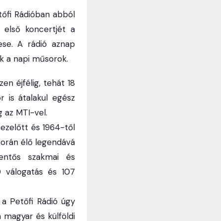
tőfi Rádióban abból
 első koncertjét a
se. A rádió aznap
ak a napi műsorok.
n éjfélig, tehát 18
r is átalakul egész
 az MTI-vel.
ezelőtt és 1964-től
során élő legendává
lentős szakmai és
0 válogatás és 107
 a Petőfi Rádió úgy
n magyar és külföldi