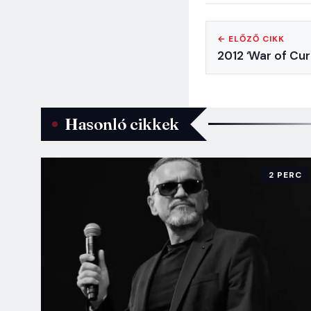
← ELŐZŐ CIKK
2012 ‘War of Cur
Hasonló cikkek
2 PERC