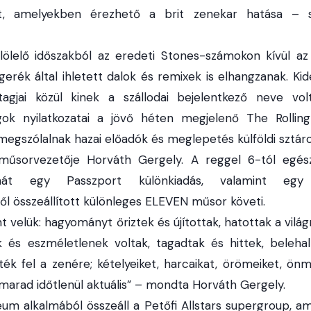
eit, amelyekben érezhető a brit zenekar hatása –
lölelő időszakból az eredeti Stones-számokon kívül az
ggerék által ihletett dalok és remixek is elhangzanak. Ki
gjai közül kinek a szállodai bejelentkező neve volt 
gok nyilatkozatai a jövő héten megjelenő The Rollin
megszólalnak hazai előadók és meglepetés külföldi sztárok
műsorvezetője Horváth Gergely. A reggel 6-tól egész
ornát egy Passzport különkiadás, valamint egy
ől összeállított különleges ELEVEN műsor követi.
velük: hagyományt őriztek és újítottak, hatottak a világr
k és eszméletlenek voltak, tagadtak és hittek, belehal
ték fel a zenére; kételyeiket, harcaikat, örömeiket, ön
 marad időtlenül aktuális” – mondta Horváth Gergely.
eum alkalmából összeáll a Petőfi Allstars supergroup, a