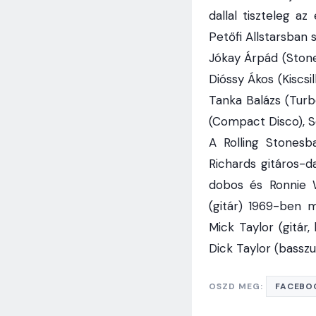
dallal tiszteleg az
Petőfi Allstarsban
Jókay Árpád (Stone
Dióssy Ákos (Kiscsi
Tanka Balázs (Turbo
(Compact Disco), Se
A Rolling Stonesb
Richards gitáros-da
dobos és Ronnie W
(gitár) 1969-ben 
Mick Taylor (gitár
Dick Taylor (basszus
OSZD MEG:
FACEBO