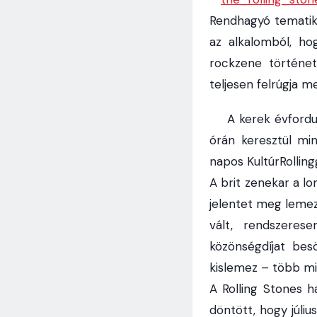
Rendhagyó tematiku
az alkalomból, ho
rockzene történe
teljesen felrúgja m
A kerek évforduló 
órán keresztül min
napos KultúrRollin
A brit zenekar a l
jelentet meg lemeze
vált, rendszeres
közönségdíjat bes
kislemez – több mi
A Rolling Stones h
döntött, hogy júliu