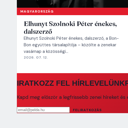
MAGYARORSZÁG
Elhunyt Szolnoki Péter énekes,
dalszerző
Elhunyt Szolnoki Péter énekes, dalszerző, a Bon-
Bon együttes társalapítója – közölte a zenekar
vasárnap a közösségi…
2026. 07. 12.
IRATKOZZ FEL HÍRLEVELÜNK
Kapd meg először a legfrissebb zenei híreket és e
Email cím
FELIRATKOZÁS