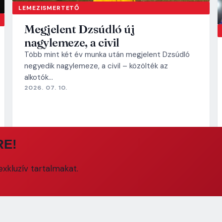
LEMEZISMERTETŐ
Megjelent Dzsúdló új
nagylemeze, a civil
Több mint két év munka után megjelent Dzsúdló
negyedik nagylemeze, a civil – közölték az
alkotók…
2026. 07. 10.
RE!
xkluzív tartalmakat.