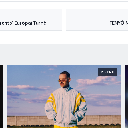
rents’ Európai Turné
FENYŐ 
2 PERC