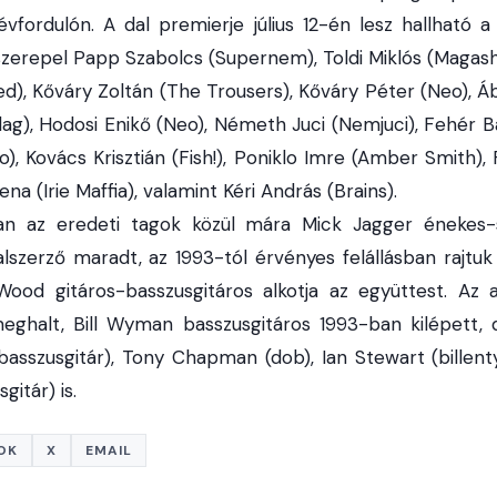
 évfordulón. A dal premierje július 12-én lesz hallható 
 szerepel Papp Szabolcs (Supernem), Toldi Miklós (Magas
d), Kőváry Zoltán (The Trousers), Kőváry Péter (Neo), Á
llag), Hodosi Enikő (Neo), Németh Juci (Nemjuci), Fehér B
), Kovács Krisztián (Fish!), Poniklo Imre (Amber Smith),
na (Irie Maffia), valamint Kéri András (Brains).
an az eredeti tagok közül mára Mick Jagger énekes-
lszerző maradt, az 1993-tól érvényes felállásban rajtuk 
ood gitáros-basszusgitáros alkotja az együttest. Az a
meghalt, Bill Wyman basszusgitáros 1993-ban kilépett, 
, basszusgitár), Tony Chapman (dob), Ian Stewart (billen
gitár) is.
OK
X
EMAIL