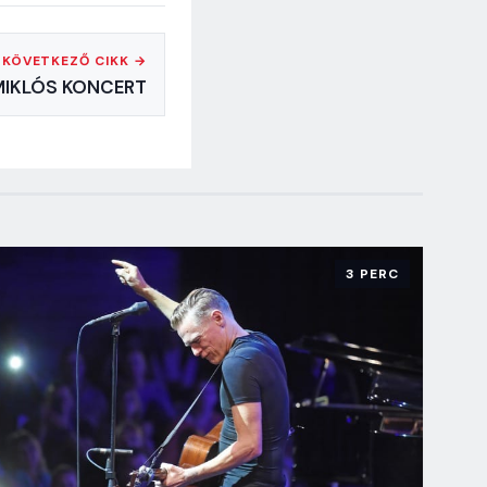
KÖVETKEZŐ CIKK →
MIKLÓS KONCERT
3 PERC