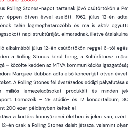
s Rolling Stones-napot tartanak jövő csütörtökön a Pe
gy éppen ötven évvel ezelőtt, 1962. július 12-én adta
tének talán legmeghatározóbb és ma is aktív együtte
egszokott napi struktúráját, elmaradnak, illetve átalakuln
alkalmából július 12-én csütörtökön reggel 6-tól egésze
den a Rolling Stones körül forog, a Kultúrfitnesz műso
ggá – közölte kedden az MTVA kommunikációs igazgatóság
ondoni Marquee klubban adta első koncertjét ötven évvel 
ket. A Rolling Stones fél évszázados eddigi pályafutása 
en milliós lemezeladásokat produkált és minden je
öpört. Lemezeik – 29 stúdió- és 12 koncertalbum, 3
nt 200 ezer példányban keltek el.
atása a kortárs könnyűzenei életben is jelen van, ezért
s 12-én csak a Rolling Stones dalait játssza, valamint olya