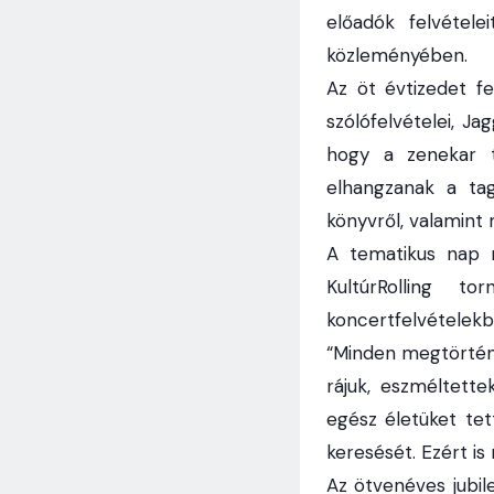
előadók felvétel
közleményében.
Az öt évtizedet fe
szólófelvételei, Ja
hogy a zenekar ta
elhangzanak a ta
könyvről, valamint 
A tematikus nap 
KultúrRolling t
koncertfelvételekb
“Minden megtörtént 
rájuk, eszméltette
egész életüket tet
keresését. Ezért is
Az ötvenéves jubil