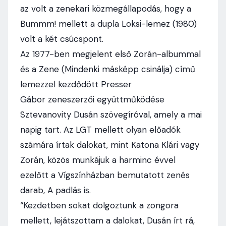
az volt a zenekari közmegállapodás, hogy a
Bummm! mellett a dupla Loksi-lemez (1980)
volt a két csúcspont.
Az 1977-ben megjelent első Zorán-albummal
és a Zene (Mindenki másképp csinálja) című
lemezzel kezdődött Presser
Gábor zeneszerzői együttműködése
Sztevanovity Dusán szövegíróval, amely a mai
napig tart. Az LGT mellett olyan előadók
számára írtak dalokat, mint Katona Klári vagy
Zorán, közös munkájuk a harminc évvel
ezelőtt a Vígszínházban bemutatott zenés
darab, A padlás is.
“Kezdetben sokat dolgoztunk a zongora
mellett, lejátszottam a dalokat, Dusán írt rá,