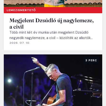
LEMEZISMERTETŐ
Megjelent Dzsúdló új nagylemeze,
a civil
Több mint két év munka után megjelent Dzsúdló
negyedik nagylemeze, a civil – közölték az alkotók…
2026. 07. 10.
3 PERC