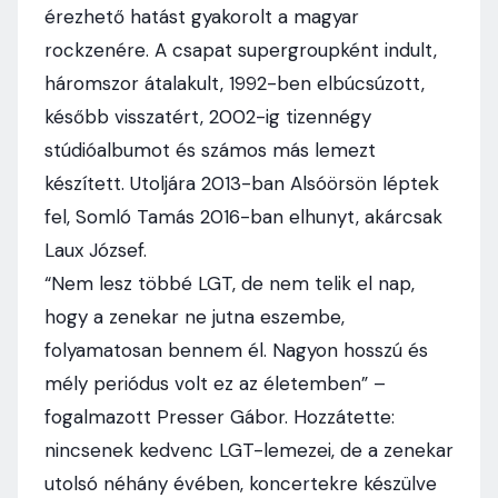
érezhető hatást gyakorolt a magyar
rockzenére. A csapat supergroupként indult,
háromszor átalakult, 1992-ben elbúcsúzott,
később visszatért, 2002-ig tizennégy
stúdióalbumot és számos más lemezt
készített. Utoljára 2013-ban Alsóörsön léptek
fel, Somló Tamás 2016-ban elhunyt, akárcsak
Laux József.
“Nem lesz többé LGT, de nem telik el nap,
hogy a zenekar ne jutna eszembe,
folyamatosan bennem él. Nagyon hosszú és
mély periódus volt ez az életemben” –
fogalmazott Presser Gábor. Hozzátette:
nincsenek kedvenc LGT-lemezei, de a zenekar
utolsó néhány évében, koncertekre készülve