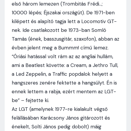
első három lemezen (Trombitás Frédi…;
10000 lépés; Éjszakai országút). De 1971-ben
kilépett és alapító tagja lett a Locomotiv GT-
nek. Ide csatlakozott be 1973-ban Somló
Tamás (ének, basszusgitár, szaxofon), abban az
évben jelent meg a Bummm! című lemez.
“Óriási hatással volt rám az az angliai hullám,
ami a Beatlest követte: a Cream, a Jethro Tull,
a Led Zeppelin, a Traffic popdalok helyett a
hangszeres zenére fektette a hangsúlyt. Én is
ennek lettem a rabja, ezért mentem az LGT-
be” – fejtette ki.
Az LGT (amelynek 1977-re kialakult végső
felállásában Karácsony János gitározott és
énekelt, Solti János pedig dobolt) máig