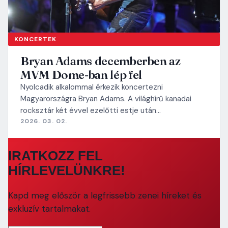
KONCERTEK
Bryan Adams decemberben az
MVM Dome-ban lép fel
Nyolcadik alkalommal érkezik koncertezni
Magyarországra Bryan Adams. A világhírű kanadai
rocksztár két évvel ezelőtti estje után…
2026. 03. 02.
IRATKOZZ FEL
HÍRLEVELÜNKRE!
Kapd meg először a legfrissebb zenei híreket és
exkluzív tartalmakat.