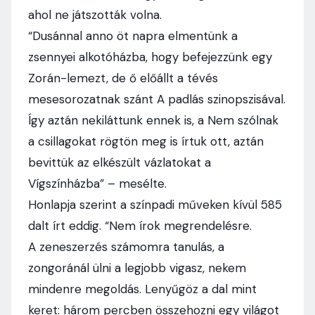
ahol ne játszották volna.
“Dusánnal anno öt napra elmentünk a
zsennyei alkotóházba, hogy befejezzünk egy
Zorán-lemezt, de ő előállt a tévés
mesesorozatnak szánt A padlás szinopszisával.
Így aztán nekiláttunk ennek is, a Nem szólnak
a csillagokat rögtön meg is írtuk ott, aztán
bevittük az elkészült vázlatokat a
Vígszínházba” – mesélte.
Honlapja szerint a színpadi műveken kívül 585
dalt írt eddig. “Nem írok megrendelésre.
A zeneszerzés számomra tanulás, a
zongoránál ülni a legjobb vigasz, nekem
mindenre megoldás. Lenyűgöz a dal mint
keret: három percben összehozni egy világot