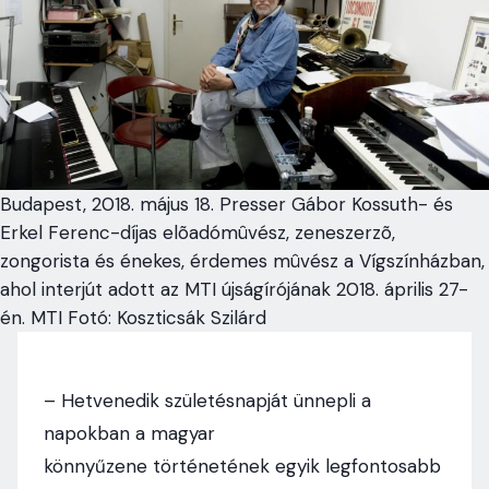
Budapest, 2018. május 18. Presser Gábor Kossuth- és
Erkel Ferenc-díjas elõadómûvész, zeneszerzõ,
zongorista és énekes, érdemes mûvész a Vígszínházban,
ahol interjút adott az MTI újságírójának 2018. április 27-
én. MTI Fotó: Koszticsák Szilárd
– Hetvenedik születésnapját ünnepli a
napokban a magyar
könnyűzene történetének egyik legfontosabb