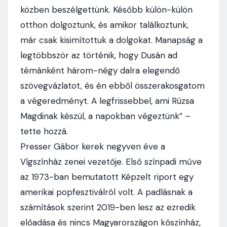
közben beszélgettünk. Később külön-külön
otthon dolgoztunk, és amikor találkoztunk,
már csak kisimítottuk a dolgokat. Manapság a
legtöbbször az történik, hogy Dusán ad
témánként három-négy dalra elegendő
szövegvázlatot, és én ebből összerakosgatom
a végeredményt. A legfrissebbel, ami Rúzsa
Magdinak készül, a napokban végeztünk” –
tette hozzá.
Presser Gábor kerek negyven éve a
Vígszínház zenei vezetője. Első színpadi műve
az 1973-ban bemutatott Képzelt riport egy
amerikai popfesztiválról volt. A padlásnak a
számítások szerint 2019-ben lesz az ezredik
előadása és nincs Magyarországon kőszínház,