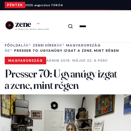
Ugrás a tartalomra
PÉNTEK
2026. augusztus 7.
08:04
Keresés
Menü
FŐOLDAL
ZENEI HÍREK
MAGYARORSZÁG
PRESSER 70: UGYANÚGY IZGAT A ZENE, MINT RÉGEN
MAGYARORSZÁG
ADMIN
·
2018. MÁJUS 22.
·
6 PERC
Presser 70: Ugyanúgy izgat
a zene, mint régen