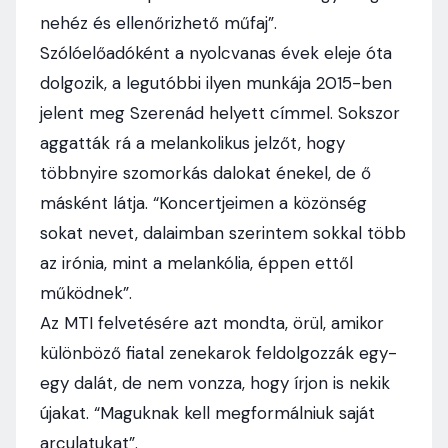
nehéz és ellenőrizhető műfaj”.
Szólóelőadóként a nyolcvanas évek eleje óta
dolgozik, a legutóbbi ilyen munkája 2015-ben
jelent meg Szerenád helyett címmel. Sokszor
aggatták rá a melankolikus jelzőt, hogy
többnyire szomorkás dalokat énekel, de ő
másként látja. “Koncertjeimen a közönség
sokat nevet, dalaimban szerintem sokkal több
az irónia, mint a melankólia, éppen ettől
működnek”.
Az MTI felvetésére azt mondta, örül, amikor
különböző fiatal zenekarok feldolgozzák egy-
egy dalát, de nem vonzza, hogy írjon is nekik
újakat. “Maguknak kell megformálniuk saját
arculatukat”.