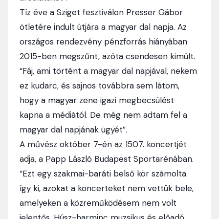
Tíz éve a Sziget fesztiválon Presser Gábor
ötletére indult útjára a magyar dal napja. Az
országos rendezvény pénzforrás hiányában
2015-ben megszűnt, azóta csendesen kimúlt.
“Fáj, ami történt a magyar dal napjával, nekem
ez kudarc, és sajnos továbbra sem látom,
hogy a magyar zene igazi megbecsülést
kapna a médiától. De még nem adtam fel a
magyar dal napjának ügyét”.
A művész október 7-én az 1507. koncertjét
adja, a Papp László Budapest Sportarénában.
“Ezt egy szakmai-baráti belső kör számolta
így ki, azokat a koncerteket nem vettük bele,
amelyeken a közreműködésem nem volt
jelentős. Húsz-harminc muzsikus és előadó