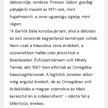
dalszerzője, zenésze. Presser Gábor gazdag
pályájáról mesélt az MTI-nek, mint
fogalmazott, a zene ugyanúgy izgatja, mint
régen.
“A Bartók Béla konziba jártam, ahol a délutáni
és esti zeneórák kegyetlenül kemények voltak.
Nem csak a klasszikus zene érdekelt, a
szünetekben hallás után játszottuk a
Beatleseket. Évfolyamtársam volt Mihály
Tamás, akit 1967-ben elhívtak az Omegába
basszusgitárosnak. A legtöbb zenekar akkor
még angolul énekelt, de az Omegában volt
érdeklődés a magyar számokra és Misin
keresztül én is odakerültem” – idézte fel a
billentyűs, énekes.