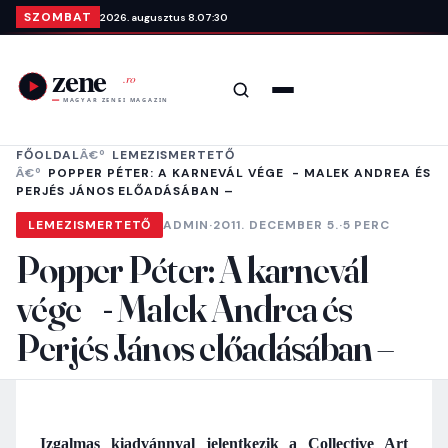
Ugrás a tartalomra
SZOMBAT
2026. augusztus 8.
07:30
Keresés
Menü
FŐOLDAL
LEMEZISMERTETŐ
POPPER PÉTER: A KARNEVÁL VÉGE - MALEK ANDREA ÉS
PERJÉS JÁNOS ELŐADÁSÁBAN –
LEMEZISMERTETŐ
ADMIN
·
2011. DECEMBER 5.
·
5 PERC
Popper Péter: A karnevál
vége - Malek Andrea és
Perjés János előadásában –
Izgalmas kiadvánnyal jelentkezik a Collective Art