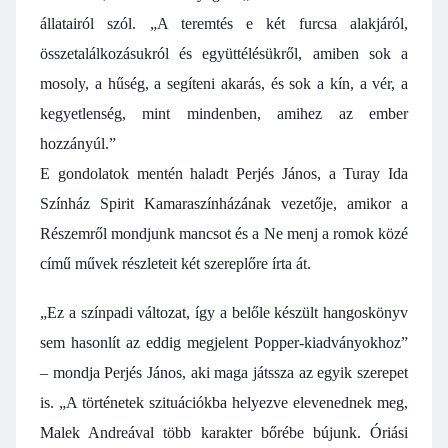
állatairól szól. „A teremtés e két furcsa alakjáról,
összetalálkozásukról és együttélésükről, amiben sok a
mosoly, a hűség, a segíteni akarás, és sok a kín, a vér, a
kegyetlenség, mint mindenben, amihez az ember
hozzányúl.”
E gondolatok mentén haladt Perjés János, a Turay Ida
Színház Spirit Kamaraszínházának vezetője, amikor a
Részemről mondjunk mancsot és a Ne menj a romok közé
című művek részleteit két szereplőre írta át.
„Ez a színpadi változat, így a belőle készült hangoskönyv
sem hasonlít az eddig megjelent Popper-kiadványokhoz”
– mondja Perjés János, aki maga játssza az egyik szerepet
is. „A történetek szituációkba helyezve elevenednek meg,
Malek Andreával több karakter bőrébe bújunk. Óriási