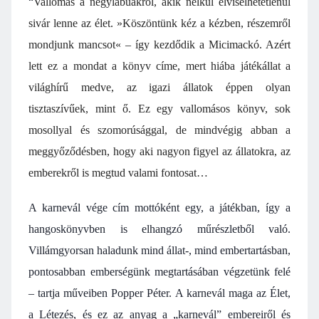
“
Vallomás a négylábúakról, akik nélkül elviselhetetlenül
sivár lenne az élet. »Köszöntünk kéz a kézben, részemről
mondjunk mancsot« – így kezdődik a Micimackó. Azért
lett ez a mondat a könyv címe, mert hiába játékállat a
világhírű medve, az igazi állatok éppen olyan
tisztaszívűek, mint ő. Ez egy vallomásos könyv, sok
mosollyal és szomorúsággal, de mindvégig abban a
meggyőződésben, hogy aki nagyon figyel az állatokra, az
emberekről is megtud valami fontosat…
A karnevál vége cím mottóként egy, a játékban, így a
hangoskönyvben is elhangzó műrészletből való.
Villámgyorsan haladunk mind állat-, mind embertartásban,
pontosabban emberségünk megtartásában végzetünk felé
– tartja műveiben Popper Péter. A karnevál maga az Élet,
a Létezés, és ez az anyag a „karnevál” embereiről és