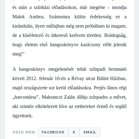
és után a színházi előadásokon, már megérte – mondja
Malek Andrea. Számomra külön érdekesség ez a
kirándulás, ilyen műfajban még nem próbáltam ki magam,
de a kísérletező és útkereső kedvem töretlen. Boldogság,
hogy életem első hangoskönyve karácsony előtt jelenik
meg!”
A hangoskönyv megjelenését tehát színpadi bemutató
követi 2012. február 10-én a Révay utcai Bálint Házban,
majd országszerte sor kerül előadásokra. Perjés János régi
„harcostársa”, Makranczi Zalán állítja színpadra a művet,
aki szintén elkötelezett híve az embereket érintő és segítő
ügyeknek.
OSZD MEG:
FACEBOOK
X
EMAIL