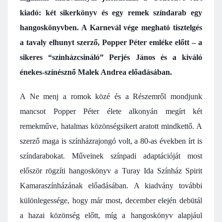
kiadó: két sikerkönyv és egy remek színdarab egy
hangoskönyvben. A Karnevál vége megható tisztelgés
a tavaly elhunyt szerző, Popper Péter emléke előtt – a
sikeres “színházcsináló” Perjés János és a kiváló
énekes-színésznő Malek Andrea előadásában.
A Ne menj a romok közé és a Részemről mondjunk
mancsot Popper Péter élete alkonyán megírt két
remekműve, hatalmas közönségsikert aratott mindkettő. A
szerző maga is színházrajongó volt, a 80-as években írt is
színdarabokat. Műveinek színpadi adaptációját most
először rögzíti hangoskönyv a Turay Ida Színház Spirit
Kamaraszínházának előadásában. A kiadvány további
különlegessége, hogy már most, december elején debütál
a hazai közönség előtt, míg a hangoskönyv alapjául