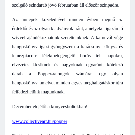
szolgáló színdarab jövő februárban áll először színpadra.
Az ünnepek közeledtével minden évben megnő az
érdeklődés az olyan kiadványok iránt, amelyeket igazán jó
szívvel ajándékozhatunk szeretteinknek. A karnevál vége
hangoskönyv igazi gyöngyszem a karácsonyi könyv- és
lemezpiacon: lélekmelegengető borús téli napokra,
élvezetes kicsiknek és nagyoknak egyaránt, kötelező
darab a Popper-rajongók számára; egy olyan
hangoskönyv, amelyet minden egyes meghallgatáskor újra
felfedezhetünk magunknak.
December elejétől a könyvesboltokban!
www.collectiveart.hu/popper