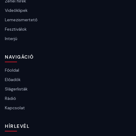
Zenei hírek
Videóklipek
Lemezismertető
Fesztiválok
Interjú
NAVIGÁCIÓ
Főoldal
Előadók
Slágerlisták
Rádió
Kapcsolat
HÍRLEVÉL