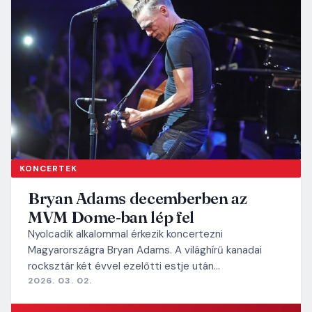
KONCERTEK
Bryan Adams decemberben az
MVM Dome-ban lép fel
Nyolcadik alkalommal érkezik koncertezni
Magyarországra Bryan Adams. A világhírű kanadai
rocksztár két évvel ezelőtti estje után…
2026. 03. 02.