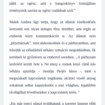
játék az egész, ami a hangoskönyv formájában
reményeink szerint az egész családnak szól.”
Malek Andrea úgy tartja, hogy az állatok viselkedésén
keresztül sok olyan dologra fény derülhet, ami segíti az
emberek közti kommunikációt is. Az állatok nem
„játszmáznak”, nem alakoskodnak és a párhuzamban, ami
felsejlik az előadásból néhány szituáció megoldásában, ők
kerülnek ki győztesen az emberrel szemben. „A párhuzam
kedvéért került bele a Ne menj a romok közé című írás
néhány epizódja – mondja Perjés János -, mert a
megszakadt kapcsolatok tragikuma alcímet viselő anyag
sokaknak adhat kapaszkodót a mai világban, legalábbis
rávilágíthat tévedéseinkre a kapcsolatok terén. ”
„Ha már ennyi pluszt nyújthatunk a szeretet ünnepe előtt