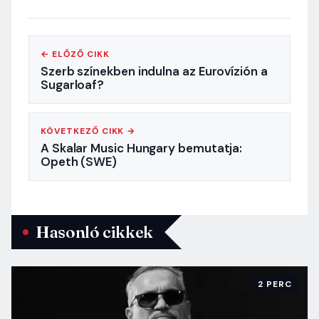
← ELŐZŐ CIKK
Szerb színekben indulna az Eurovízión a
Sugarloaf?
KÖVETKEZŐ CIKK →
A Skalar Music Hungary bemutatja:
Opeth (SWE)
Hasonló cikkek
2 PERC