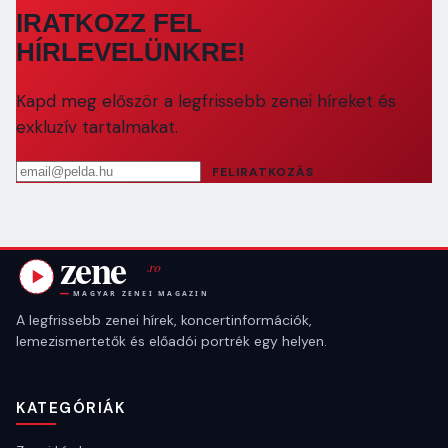
IRATKOZZ FEL
HÍRLEVELÜNKRE!
Kapd meg először a legfrissebb zenei híreket és
exkluzív tartalmakat.
Email cím
FELIRATKOZÁS
A legfrissebb zenei hírek, koncertinformációk,
lemezismertetők és előadói portrék egy helyen.
KATEGÓRIÁK