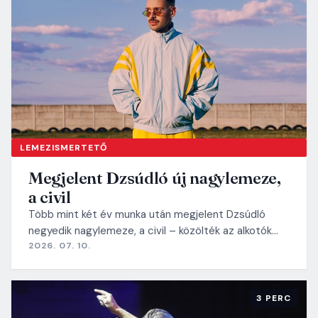
LEMEZISMERTETŐ
Megjelent Dzsúdló új nagylemeze,
a civil
Több mint két év munka után megjelent Dzsúdló
negyedik nagylemeze, a civil – közölték az alkotók…
2026. 07. 10.
3 PERC