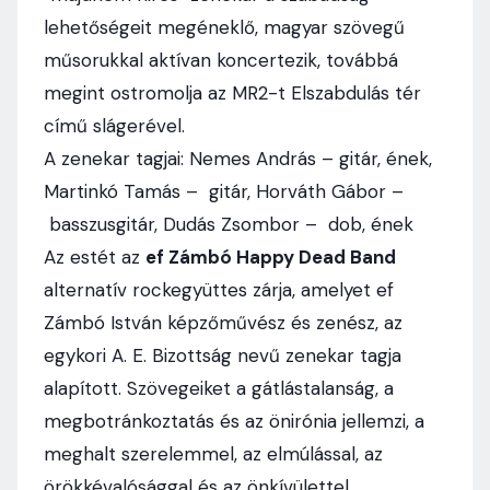
lehetőségeit megéneklő, magyar szövegű
műsorukkal aktívan koncertezik, továbbá
megint ostromolja az MR2-t Elszabdulás tér
című slágerével.
A zenekar tagjai: Nemes András – gitár, ének,
Martinkó Tamás – gitár, Horváth Gábor –
basszusgitár, Dudás Zsombor – dob, ének
Az estét az
ef Zámbó Happy Dead Band
alternatív rockegyüttes zárja, amelyet ef
Zámbó István képzőművész és zenész, az
egykori A. E. Bizottság nevű zenekar tagja
alapított. Szövegeiket a gátlástalanság, a
megbotránkoztatás és az önirónia jellemzi, a
meghalt szerelemmel, az elmúlással, az
örökkévalósággal és az önkívülettel