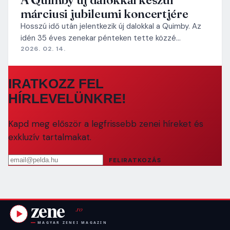
márciusi jubileumi koncertjére
Hosszú idő után jelentkezik új dalokkal a Quimby. Az
idén 35 éves zenekar pénteken tette közzé…
2026. 02. 14.
IRATKOZZ FEL
HÍRLEVELÜNKRE!
Kapd meg először a legfrissebb zenei híreket és
exkluzív tartalmakat.
Email cím
FELIRATKOZÁS