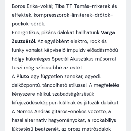
Boros Erika-vokál; Tiba TT Tamás-mixerek és
effektek, kompresszorok-limiterek-drótok-
pöckök-sörök.
Energetikus, pikáns dalokat hallhatunk
Varga
Zsuzsától
. Az egyébként elektro, rock és
funky vonalat képviselő impulzív előadásmódú
hölgy különleges Speciál Akusztikus műsorral
teszi még színesebbé az estét.
A
Pluto
egy független zenekar, egyedi,
dalközpontú, táncolható stílussal. A megfelelés
kényszere nélkül, szabadságérzésük
kifejeződéseképpen kiállnak és játszák dalaikat.
A Nemes András gitáros-énekes vezette, a
hazai alternatív hagyományokat, a rockabillys
lüktetésű beatzenét, az orosz matrózdalok