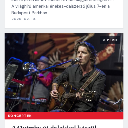
A világhírű amerikai énekes-dalszerző július 7-én a
Budapest Parkban…
2026. 02. 19.
3 PERC
KONCERTEK
A Quimby új dalokkal készül