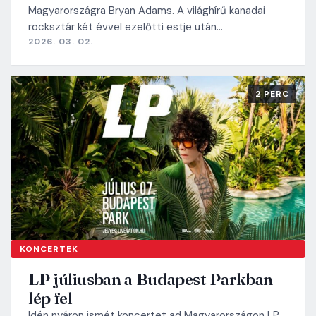
Magyarországra Bryan Adams. A világhírű kanadai
rocksztár két évvel ezelőtti estje után…
2026. 03. 02.
2 PERC
KONCERTEK
LP júliusban a Budapest Parkban
lép fel
Idén nyáron ismét koncertet ad Magyarországon LP.