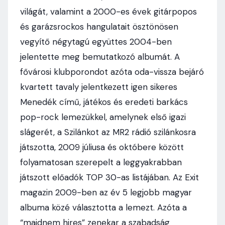
világát, valamint a 2000-es évek gitárpopos
és garázsrockos hangulatait ösztönösen
vegyítő négytagú együttes 2004-ben
jelentette meg bemutatkozó albumát. A
fővárosi klubporondot azóta oda-vissza bejáró
kvartett tavaly jelentkezett igen sikeres
Menedék című, játékos és eredeti barkács
pop-rock lemezükkel, amelynek első igazi
slágerét, a Szilánkot az MR2 rádió szilánkosra
játszotta, 2009 júliusa és októbere között
folyamatosan szerepelt a leggyakrabban
játszott előadók TOP 30-as listájában. Az Exit
magazin 2009-ben az év 5 legjobb magyar
albuma közé választotta a lemezt. Azóta a
“majdnem hires” zenekar a szabadság