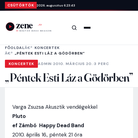
Ugrás a tartalomra
CSÜTÖRTÖK
2026. augusztus 6.
23:43
Keresés
Menü
FŐOLDAL
KONCERTEK
„PÉNTEK ESTI LÁZ A GÖDÖRBEN”
KONCERTEK
ADMIN
·
2010. MÁRCIUS 20.
·
3 PERC
„Péntek Esti Láz a Gödörben”
Varga Zsuzsa Akusztik vendégekkel
Pluto
ef Zámbó Happy Dead Band
2010. április 16., péntek 21 óra