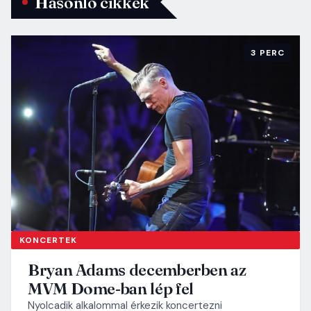
Hasonló cikkek
3 PERC
KONCERTEK
Bryan Adams decemberben az
MVM Dome-ban lép fel
Nyolcadik alkalommal érkezik koncertezni