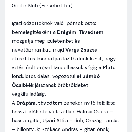
Gödör Klub (Erzsébet tér)
Igazi edzetteknek való péntek este:
bemelegítésként a
Drágám, Tévedtem
mozgatja meg ízületeinket és
nevetőizmainkat, majd
Varga Zsuzsa
akusztikus koncertjén lazíthatunk kicsit, hogy
aztán újult erővel táncolhassuk végig a
Pluto
lendületes dalait. Végezetül
ef Zámbó
Öcsikéék
játszanak örökzöldeket
végkifulladásig.
A
Drágám, tévedtem
zenekar nyitó felállása
hosszú idők óta változatlan: Halmai Csaba –
basszergitár; Újvári Attila – dob; Ország Tamás
– billentyűk; Székács András – gitár, ének;