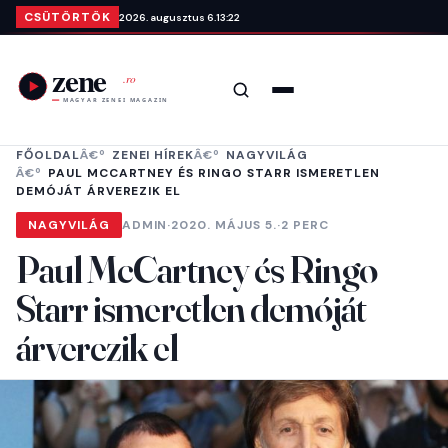
Ugrás a tartalomra
CSÜTÖRTÖK
2026. augusztus 6.
13:22
Keresés
Menü
FŐOLDAL
ZENEI HÍREK
NAGYVILÁG
PAUL MCCARTNEY ÉS RINGO STARR ISMERETLEN
DEMÓJÁT ÁRVEREZIK EL
NAGYVILÁG
ADMIN
·
2020. MÁJUS 5.
·
2 PERC
Paul McCartney és Ringo
Starr ismeretlen demóját
árverezik el