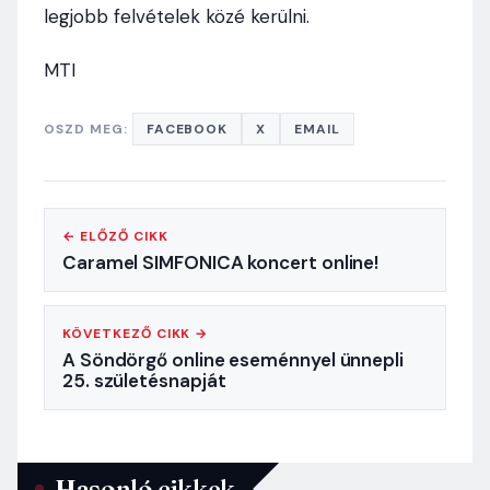
legjobb felvételek közé kerülni.
MTI
OSZD MEG:
FACEBOOK
X
EMAIL
← ELŐZŐ CIKK
Caramel SIMFONICA koncert online!
KÖVETKEZŐ CIKK →
A Söndörgő online eseménnyel ünnepli
25. születésnapját
Hasonló cikkek