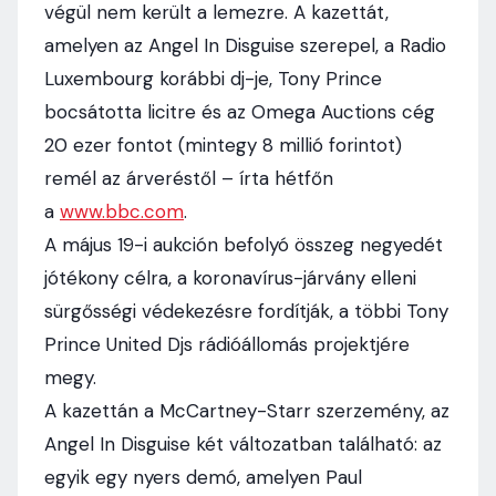
végül nem került a lemezre. A kazettát,
amelyen az Angel In Disguise szerepel, a Radio
Luxembourg korábbi dj-je, Tony Prince
bocsátotta licitre és az Omega Auctions cég
20 ezer fontot (mintegy 8 millió forintot)
remél az árveréstől – írta hétfőn
a
www.bbc.com
.
A május 19-i aukción befolyó összeg negyedét
jótékony célra, a koronavírus-járvány elleni
sürgősségi védekezésre fordítják, a többi Tony
Prince United Djs rádióállomás projektjére
megy.
A kazettán a McCartney-Starr szerzemény, az
Angel In Disguise két változatban található: az
egyik egy nyers demó, amelyen Paul