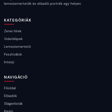
lemezismertetők és előadói portrék egy helyen.
KATEGÓRIÁK
Zenei hírek
Videóklipek
Lemezismertető
Fesztiválok
Interjú
NAVIGÁCIÓ
Főoldal
Előadók
Slágerlisták
Rádió