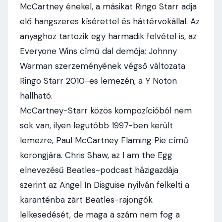
McCartney énekel, a másikat Ringo Starr adja
elő hangszeres kísérettel és háttérvokállal. Az
anyaghoz tartozik egy harmadik felvétel is, az
Everyone Wins című dal demója; Johnny
Warman szerzeményének végső változata
Ringo Starr 2010-es lemezén, a Y Noton
hallható.
McCartney-Starr közös kompozícióból nem
sok van, ilyen legutóbb 1997-ben került
lemezre, Paul McCartney Flaming Pie című
korongjára. Chris Shaw, az I am the Egg
elnevezésű Beatles-podcast házigazdája
szerint az Angel In Disguise nyilván felkelti a
karanténba zárt Beatles-rajongók
lelkesedését, de maga a szám nem fog a