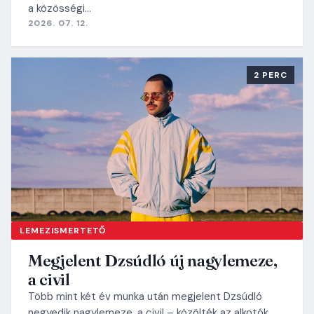
a közösségi…
2026. 07. 12.
2 PERC
LEMEZISMERTETŐ
Megjelent Dzsúdló új nagylemeze,
a civil
Több mint két év munka után megjelent Dzsúdló
negyedik nagylemeze, a civil – közölték az alkotók…