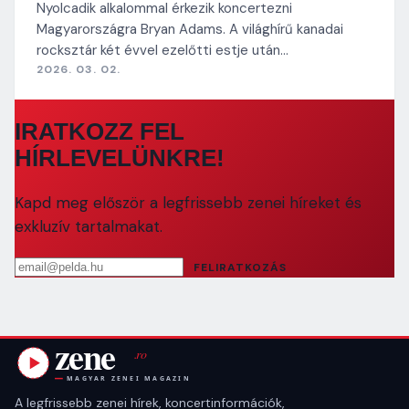
Nyolcadik alkalommal érkezik koncertezni
Magyarországra Bryan Adams. A világhírű kanadai
rocksztár két évvel ezelőtti estje után…
2026. 03. 02.
IRATKOZZ FEL
HÍRLEVELÜNKRE!
Kapd meg először a legfrissebb zenei híreket és
exkluzív tartalmakat.
Email cím
FELIRATKOZÁS
A legfrissebb zenei hírek, koncertinformációk,