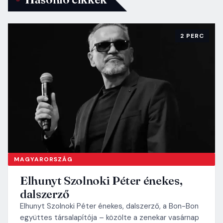
2 PERC
MAGYARORSZÁG
Elhunyt Szolnoki Péter énekes,
dalszerző
Elhunyt Szolnoki Péter énekes, dalszerző, a Bon-Bon
együttes társalapítója – közölte a zenekar vasárnap