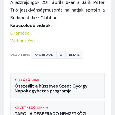
A jazzrajongók 2011. április 6-án a Sárik Péter
Trió jazzkívánságműsorát hallhatják szintén a
Budapest Jazz Clubban.
Kapcsolódó videók:
Örömóda
Without You
OSZD MEG:
FACEBOOK
X
EMAIL
← ELŐZŐ CIKK
Összeállt a húszéves Szent György
Napok egyhetes programja
KÖVETKEZŐ CIKK →
TAROL A DESPERADO NEMZETKÖZI