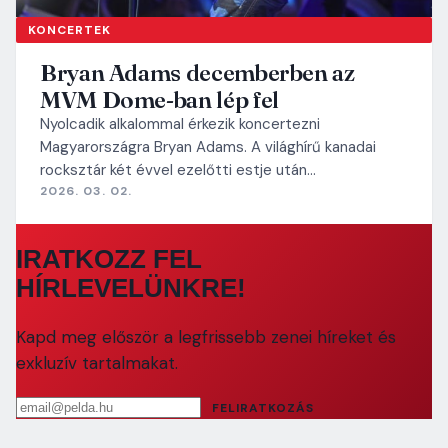
KONCERTEK
Bryan Adams decemberben az
MVM Dome-ban lép fel
Nyolcadik alkalommal érkezik koncertezni
Magyarországra Bryan Adams. A világhírű kanadai
rocksztár két évvel ezelőtti estje után…
2026. 03. 02.
IRATKOZZ FEL
HÍRLEVELÜNKRE!
Kapd meg először a legfrissebb zenei híreket és
exkluzív tartalmakat.
Email cím
FELIRATKOZÁS