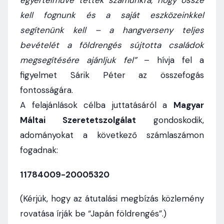
egyértelművé tették számunkra, hogy össze
kell fognunk és a saját eszközeinkkel
segítenünk kell – a hangverseny teljes
bevételét a földrengés sújtotta családok
megsegítésére ajánljuk fel”
– hívja fel a
figyelmet Sárik Péter az összefogás
fontosságára.
A felajánlások célba juttatásáról a
Magyar
Máltai Szeretetszolgálat
gondoskodik,
adományokat a következő számlaszámon
fogadnak:
11784009-20005320
(Kérjük, hogy az átutalási megbízás közlemény
rovatása írják be “Japán földrengés”.)