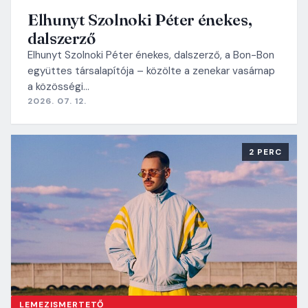
Elhunyt Szolnoki Péter énekes,
dalszerző
Elhunyt Szolnoki Péter énekes, dalszerző, a Bon-Bon
együttes társalapítója – közölte a zenekar vasárnap
a közösségi…
2026. 07. 12.
2 PERC
LEMEZISMERTETŐ