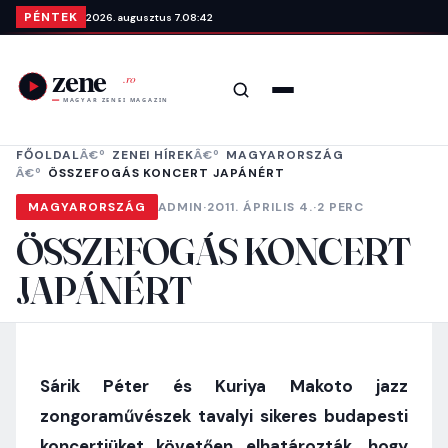
Ugrás a tartalomra
PÉNTEK
2026. augusztus 7.
08:42
Keresés
Menü
FŐOLDAL
ZENEI HÍREK
MAGYARORSZÁG
ÖSSZEFOGÁS KONCERT JAPÁNÉRT
MAGYARORSZÁG
ADMIN
·
2011. ÁPRILIS 4.
·
2 PERC
ÖSSZEFOGÁS KONCERT
JAPÁNÉRT
Sárik Péter és Kuriya Makoto jazz
zongoraművészek tavalyi sikeres budapesti
koncertjüket követően elhatározták, hogy