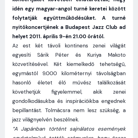
idén egy magyar-angol turné keretei között
folytatják együttműködésüket. A turné
nyitókoncertjének a Budapest Jazz Club ad
helyet 2011. április 9-én 21.00 órától.
Az est két távoli kontinens zenei világát
egyesíti Sárik Péter és Kuriya Makoto
közvetítésével. Két kiemelkedő tehetségű,
egymástól 9.000 kilométernyi távolságban
hasonló életet élő művész találkozását
követhetjük figyelemmel, akik zenei
gondolkodásukba és inspirációikba engednek
bepillantást. Tolmácsra nem lesz szükség, a
jazz világnyelvén beszélnek.
“A Japánban történt sajnálatos események