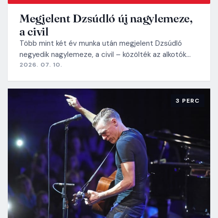
Megjelent Dzsúdló új nagylemeze,
a civil
Több mint két év munka után megjelent Dzsúdló
negyedik nagylemeze, a civil – közölték az alkotók…
2026. 07. 10.
3 PERC