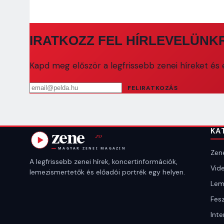
IRATKOZZ FEL HÍRLEVELÜNK
Kapd meg először a legfrissebb zenei híreket és e
Email cím
FELIRATKOZÁS
KA
Zene
A legfrissebb zenei hírek, koncertinformációk,
Vide
lemezismertetők és előadói portrék egy helyen.
Lem
Fesz
Inte