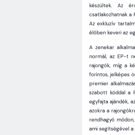
készültek. Az ér
csatlakozhatnak a 
Az exkluzív tartal
élőben keveri az e
A zenekar alkalma
normál, az EP-t ne
rajongók, míg a ké
forintos, jelképes
premier alkalmazás
szabott kóddal a 
egyfajta ajándék, a
azokra a rajongókr
rendhagyó módon, 
ami segítségével a 