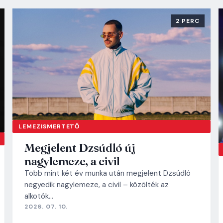
2 PERC
LEMEZISMERTETŐ
Megjelent Dzsúdló új
nagylemeze, a civil
Több mint két év munka után megjelent Dzsúdló
negyedik nagylemeze, a civil – közölték az
alkotók…
2026. 07. 10.