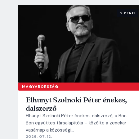
2 PERC
MAGYARORSZÁG
Elhunyt Szolnoki Péter énekes,
dalszerző
Elhunyt Szolnoki Péter énekes, dalszerző, a Bon-
Bon együttes társalapítója – közölte a zenekar
vasárnap a közösségi…
2026. 07. 12.