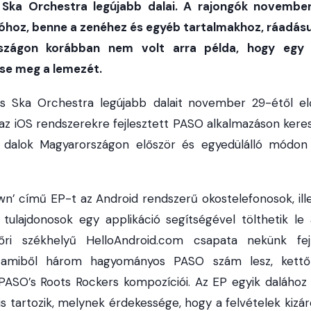
s Ska Orchestra legújabb dalai. A rajongók november
óhoz, benne a zenéhez és egyéb tartalmakhoz, ráadásul
rszágon korábban nem volt arra példa, hogy egy
se meg a lemezét.
rs Ska Orchestra legújabb dalait
november 29-étől el
 iOS rendszerekre fejlesztett PASO alkalmazáson keresztü
 dalok Magyarországon először és egyedülálló módon 
wn’ című EP-t az Android rendszerű okostelefonosok, ill
tulajdonosok egy applikáció segítségével tölthetik le 
őri székhelyű HelloAndroid.com csapata nekünk fejl
, amiből három hagyományos PASO szám lesz, kettő
a PASO’s Roots Rockers kompozíciói. Az EP egyik daláho
 is tartozik, melynek érdekessége, hogy a felvételek kizá