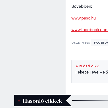
Bővebben:
www.paso.hu
www.facebook.com/
OSZD MEG:
FACEBO
← ELŐZŐ CIKK
Fekete Teve – R
Hasonló cikkek