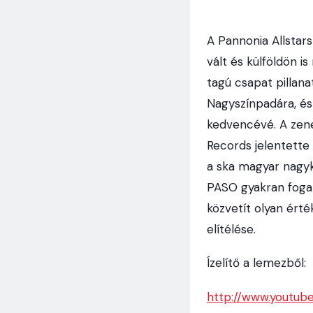
A Pannonia Allstar
vált és külföldön i
tagú csapat pillana
Nagyszínpadára, és 
kedvencévé. A zene
Records jelentette
a ska magyar nagykö
PASO gyakran fogal
közvetít olyan érté
elítélése.
Ízelítő a lemezből:
http://www.youtu