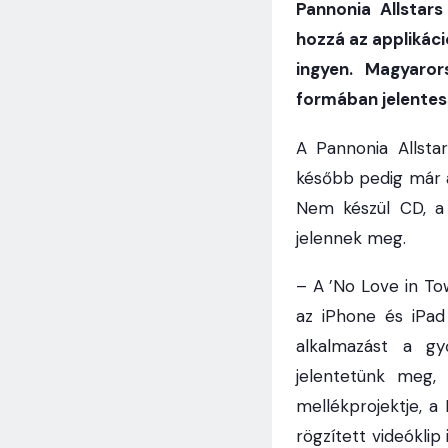
Pannonia Allstar
hozzá az applikáci
ingyen. Magyaro
formában jelentes
A Pannonia Allsta
később pedig már az
Nem készül CD, a
jelennek meg.
– A ’No Love in To
az iPhone és iPad 
alkalmazást a gy
jelentetünk meg
mellékprojektje, 
rögzített videóklip