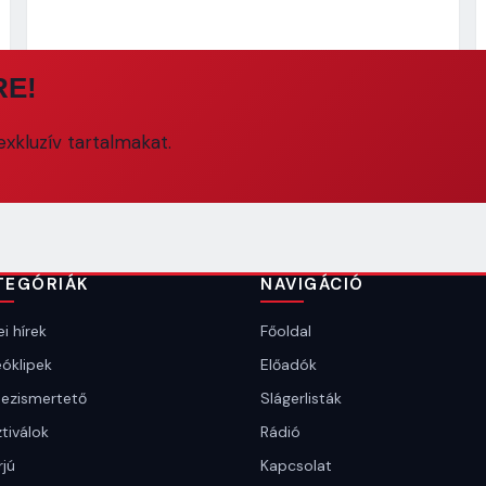
RE!
xkluzív tartalmakat.
TEGÓRIÁK
NAVIGÁCIÓ
i hírek
Főoldal
óklipek
Előadók
ezismertető
Slágerlisták
tiválok
Rádió
rjú
Kapcsolat