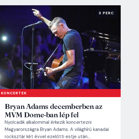
3 PERC
KONCERTEK
Bryan Adams decemberben az
MVM Dome-ban lép fel
Nyolcadik alkalommal érkezik koncertezni
Magyarországra Bryan Adams. A világhírű kanadai
rocksztár két évvel ezelőtti estje után…