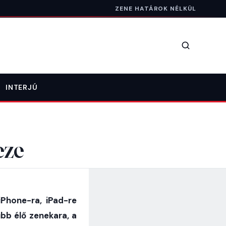
ZENE HATÁROK NÉLKÜL
Keresés
INTERJÚ
eze
iPhone-ra, iPad-re
bb élő zenekara, a