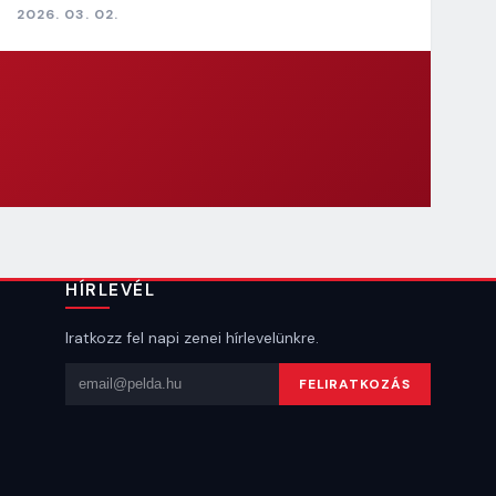
2026. 03. 02.
HÍRLEVÉL
Iratkozz fel napi zenei hírlevelünkre.
Email cím
FELIRATKOZÁS