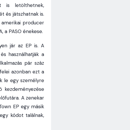
 is letölthetnek,
 és játszhatnak is.
e amerikai producer
A, a PASO énekese.
en jár az EP is. A
 és használhatják a
alkalmazás pár száz
felei azonban ezt a
ik le egy személyre
gyó kezdeményezése
előfutára. A zenekar
n Town EP egy másik
gy kódot találnak,