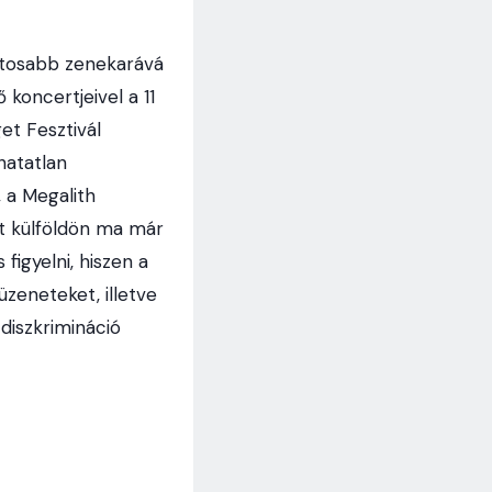
ontosabb zenekarává
 koncertjeivel a 11
et Fesztivál
hatatlan
 a Megalith
t külföldön ma már
igyelni, hiszen a
zeneteket, illetve
 diszkrimináció