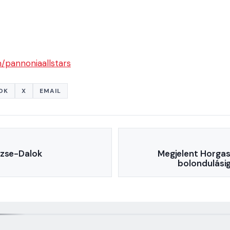
pannoniaallstars
OK
X
EMAIL
őzse-Dalok
Megjelent Horgas
bolondulásig