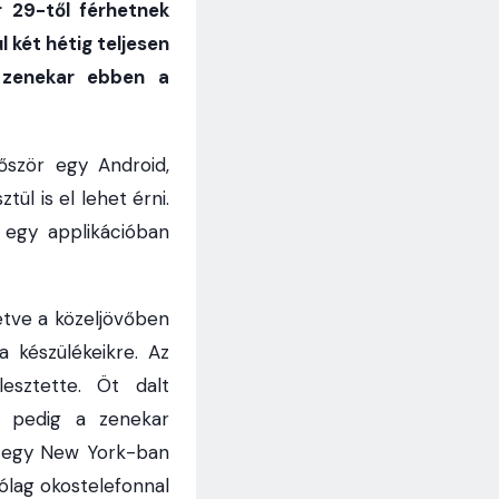
 29-től férhetnek
 két hétig teljesen
 zenekar ebben a
őször egy Android,
l is el lehet érni.
egy applikációban
etve a közeljövőben
a készülékeikre. Az
esztette. Öt dalt
 pedig a zenekar
z egy New York-ban
rólag okostelefonnal