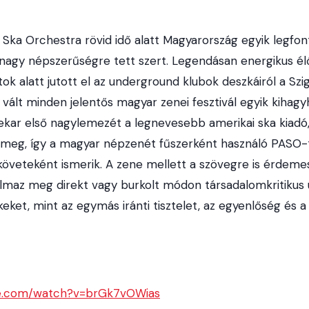
s Ska Orchestra rövid idő alatt Magyarország egyik legf
s nagy népszerűségre tett szert. Legendásan energikus élő
tok alatt jutott el az underground klubok deszkáiról a Szig
vált minden jelentős magyar zenei fesztivál egyik kihagy
kar első nagylemezét a legnevesebb amerikai ska kiadó,
 meg, így a magyar népzenét fűszerként használó PASO-
veteként ismerik. A zene mellett a szövegre is érdemes f
maz meg direkt vagy burkolt módon társadalomkritikus ü
keket, mint az egymás iránti tisztelet, az egyenlőség és a
be.com/watch?v=brGk7vOWias