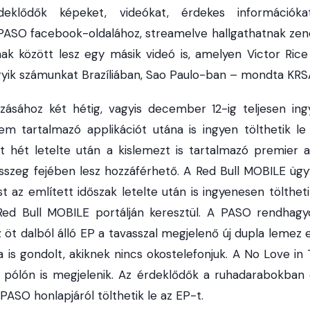
deklődők képeket, videókat, érdekes információkat
PASO facebook-oldalához, streamelve hallgathatnak zenét
mak között lesz egy másik videó is, amelyen Victor Ric
gyik számunkat Brazíliában, Sao Paulo-ban – mondta KRS
zásához két hétig, vagyis december 12-ig teljesen ingy
m tartalmazó applikációt utána is ingyen tölthetik le
t hét letelte után a kislemezt is tartalmazó premier 
 összeg fejében lesz hozzáférhető. A Red Bull MOBILE ügy
t az említett időszak letelte után is ingyenesen tölthet
Red Bull MOBILE portálján keresztül. A PASO rendha
z öt dalból álló EP a tavasszal megjelenő új dupla lemez 
a is gondolt, akiknek nincs okostelefonjuk. A No Love i
pólón is megjelenik. Az érdeklődők a ruhadarabokban e
PASO honlapjáról tölthetik le az EP-t.