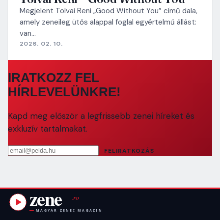
Megjelent Tolvai Reni „Good Without You” című dala,
amely zeneileg ütős alappal foglal egyértelmű állást:
van…
2026. 02. 10.
IRATKOZZ FEL
HÍRLEVELÜNKRE!
Kapd meg először a legfrissebb zenei híreket és
exkluzív tartalmakat.
Email cím
FELIRATKOZÁS