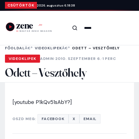
Ugrás a tartalomra
CSÜTÖRTÖK
2026. augusztus 6.
18:38
Keresés
Menü
FŐOLDAL
VIDEOKLIPEK
ODETT – VESZTŐHELY
VIDEOKLIPEK
ADMIN
·
2010. SZEPTEMBER 6.
·
1 PERC
Odett – Vesztőhely
[youtube P1kQv51sAbY?]
OSZD MEG:
FACEBOOK
X
EMAIL