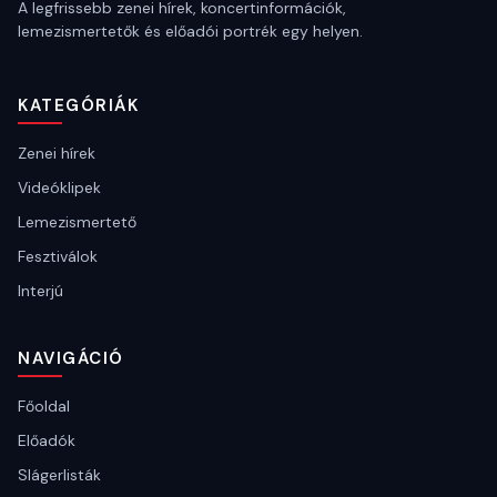
A legfrissebb zenei hírek, koncertinformációk,
lemezismertetők és előadói portrék egy helyen.
KATEGÓRIÁK
Zenei hírek
Videóklipek
Lemezismertető
Fesztiválok
Interjú
NAVIGÁCIÓ
Főoldal
Előadók
Slágerlisták