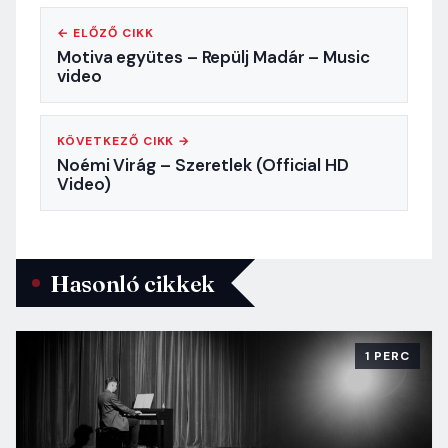
← ELŐZŐ CIKK
Motiva együtes – Repülj Madár – Music
video
KÖVETKEZŐ CIKK →
Noémi Virág – Szeretlek (Official HD
Video)
Hasonló cikkek
1 PERC