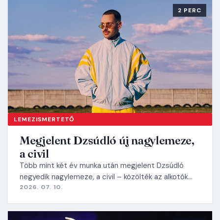
2 PERC
LEMEZISMERTETŐ
Megjelent Dzsúdló új nagylemeze,
a civil
Több mint két év munka után megjelent Dzsúdló
negyedik nagylemeze, a civil – közölték az alkotók…
2026. 07. 10.