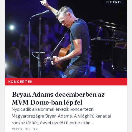
3 PERC
KONCERTEK
Bryan Adams decemberben az
MVM Dome-ban lép fel
Nyolcadik alkalommal érkezik koncertezni
Magyarországra Bryan Adams. A világhírű kanadai
rocksztár két évvel ezelőtti estje után…
2026. 03. 02.