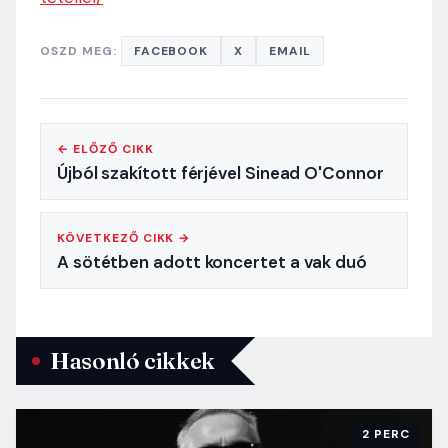
OSZD MEG:
FACEBOOK
X
EMAIL
← ELŐZŐ CIKK
Újból szakított férjével Sinead O'Connor
KÖVETKEZŐ CIKK →
A sötétben adott koncertet a vak duó
Hasonló cikkek
2 PERC