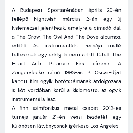
A Budapest Sportarénában április 29-én
fellépő Nightwish március 2-án egy új
kislemezzel jelentkezik, amelyre a címadó dal,
a The Crow, The Owl And The Dove albumos,
editált és instrumentális verziója mellé
feltesznek egy eddig ki nem adott tételt The
Heart Asks Pleasure First címmel. A
Zongoralecke című 1993-as, 3 Oscar-díjat
kapott film egyik betétszámának átdolgozása
is két verzióban kerül a kislemezre, az egyik
instrumentális lesz.
A finn szimfonikus metal csapat 2012-es
turnéja január 21-én veszi kezdetét egy
különösen látványosnak ígérkező Los Angeles-