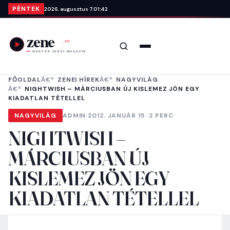
Ugrás a tartalomra
PÉNTEK
2026. augusztus 7.
01:42
Keresés
Menü
FŐOLDAL
ZENEI HÍREK
NAGYVILÁG
NIGHTWISH – MÁRCIUSBAN ÚJ KISLEMEZ JÖN EGY
KIADATLAN TÉTELLEL
NAGYVILÁG
ADMIN
·
2012. JANUÁR 15.
·
2 PERC
NIGHTWISH –
MÁRCIUSBAN ÚJ
KISLEMEZ JÖN EGY
KIADATLAN TÉTELLEL