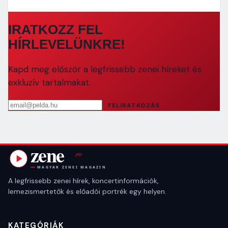
IRATKOZZ FEL
HÍRLEVELÜNKRE!
Kapd meg először a legfrissebb zenei híreket és
exkluzív tartalmakat.
Email cím
FELIRATKOZÁS
A legfrissebb zenei hírek, koncertinformációk,
lemezismertetők és előadói portrék egy helyen.
KATEGÓRIÁK