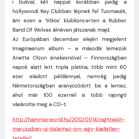
i bulival, két nappal korábban pedig a
hollywoodi Key Clubban lépnek fel Tuomasék,
ám ezen a ‘titkos’ klubkoncerten a Rubber
Band Of Wolves álnéven játszanak majd.
Az Európában december elején megjelent
Imaginaerum album – a második lemezük
Anette Olzon énekesnővel – Finnországban
napok alatt lett tripla platina, több mint 60
ezer eladott példánnyal, nemrég pedig
Németországban aranyozódott be a lemez,
ahol már 100 ezernél is több rajongó
vásárolta meg a CD-t.
http://hammerworld.hu/2012/01/14/nightwish-
marciusban-uj-kislemez-jon-egy-kiadatlan-
tetellel/