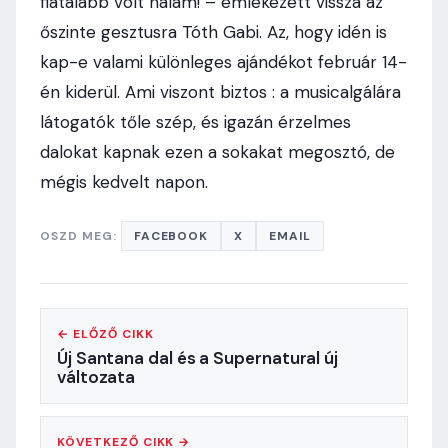
fiatalabb volt nálam! – emlékezett vissza az
őszinte gesztusra Tóth Gabi. Az, hogy idén is
kap-e valami különleges ajándékot február 14-
én kiderül. Ami viszont biztos : a musicalgálára
látogatók tőle szép, és igazán érzelmes
dalokat kapnak ezen a sokakat megosztó, de
mégis kedvelt napon.
OSZD MEG:
FACEBOOK
X
EMAIL
← ELŐZŐ CIKK
Új Santana dal és a Supernatural új
változata
KÖVETKEZŐ CIKK →