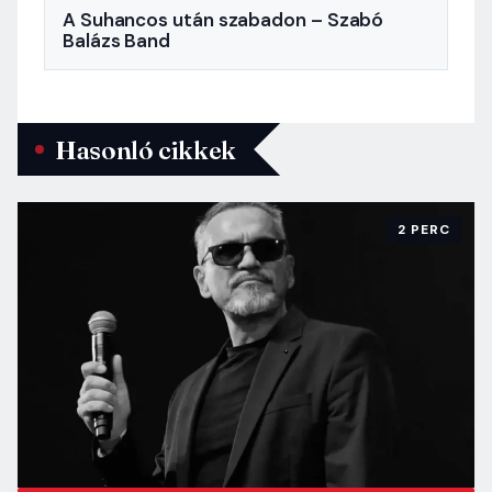
A Suhancos után szabadon – Szabó
Balázs Band
Hasonló cikkek
2 PERC