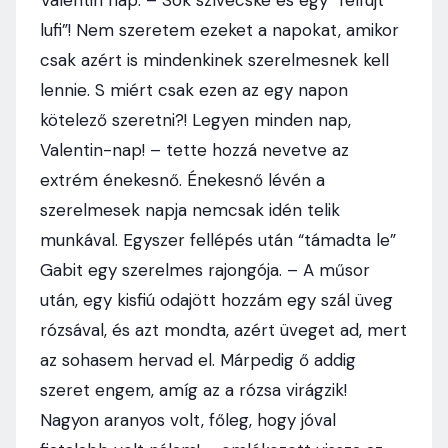
Valentin nap. – Sok szívecske és egy “felfújt
lufi”! Nem szeretem ezeket a napokat, amikor
csak azért is mindenkinek szerelmesnek kell
lennie. S miért csak ezen az egy napon
kötelező szeretni?! Legyen minden nap,
Valentin-nap! – tette hozzá nevetve az
extrém énekesnő. Énekesnő lévén a
szerelmesek napja nemcsak idén telik
munkával. Egyszer fellépés után “támadta le”
Gabit egy szerelmes rajongója. – A műsor
után, egy kisfiú odajött hozzám egy szál üveg
rózsával, és azt mondta, azért üveget ad, mert
az sohasem hervad el. Márpedig ő addig
szeret engem, amíg az a rózsa virágzik!
Nagyon aranyos volt, főleg, hogy jóval