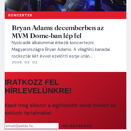
KONCERTEK
Bryan Adams decemberben az
MVM Dome-ban lép fel
Nyolcadik alkalommal érkezik koncertezni
Magyarországra Bryan Adams. A világhírű kanadai
rocksztár két évvel ezelőtti estje után…
2026. 03. 02.
IRATKOZZ FEL
HÍRLEVELÜNKRE!
Kapd meg először a legfrissebb zenei híreket és
exkluzív tartalmakat.
Email cím
FELIRATKOZÁS