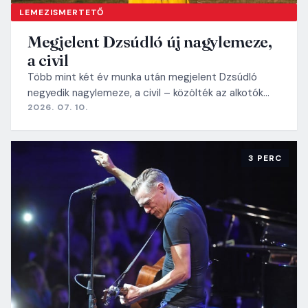
LEMEZISMERTETŐ
Megjelent Dzsúdló új nagylemeze,
a civil
Több mint két év munka után megjelent Dzsúdló
negyedik nagylemeze, a civil – közölték az alkotók…
2026. 07. 10.
3 PERC