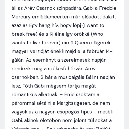
áll az Arév Csarnok színpadára. Gabi a Freddie
Mercury emlékkoncerten már előadott dalait,
azaz az Egy hang hív, hogy lépj (I want to
break free) és a Ki élne így örökké (Who
wants to live forever) című Queen slágerek
magyar verzióját énekli majd el a február 14-i
gálán. Az eseményt a szerelmesek napján
rendezik meg a székesfehérvári Arév
csarnokban. S bár a musicalgála Bálint napján
lesz, Tóth Gabi mégsem tartja magát
romantikus alkatnak. – Én is szoktam a
párommal sétálni a Margitszigeten, de nem
vagyok az a nagyon csöpögős típus – meséli
Gabi, akinek életében nem jelent túl sokat a