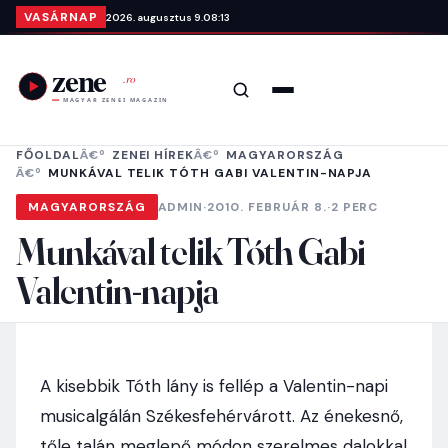
Ugrás a tartalomra
VASÁRNAP
2026. augusztus 9.
08:13
Keresés
Menü
FŐOLDAL
ZENEI HÍREK
MAGYARORSZÁG
MUNKÁVAL TELIK TÓTH GABI VALENTIN-NAPJA
MAGYARORSZÁG
ADMIN
·
2010. FEBRUÁR 8.
·
2 PERC
Munkával telik Tóth Gabi
Valentin-napja
A kisebbik Tóth lány is fellép a Valentin-napi
musicalgálán Székesfehérvárott. Az énekesnő,
tőle talán meglepő módon szerelmes dalokkal