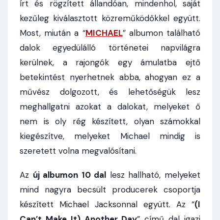
írt és rögzített állandóan, mindenhol, saját
kezűleg kiválasztott közreműködőkkel együtt.
Most, miután a “
MICHAEL
” albumon található
dalok egyedülálló történetei napvilágra
kerülnek, a rajongók egy ámulatba ejtő
betekintést nyerhetnek abba, ahogyan ez a
művész dolgozott, és lehetőségük lesz
meghallgatni azokat a dalokat, melyeket ő
nem is oly rég készített, olyan számokkal
kiegészítve, melyeket Michael mindig is
szeretett volna megvalósítani.
Az
új albumon 10 dal
lesz hallható, melyeket
mind nagyra becsült producerek csoportja
készített Michael Jacksonnal együtt. Az “
(I
Can’t Make It) Another Day
” című dal igazi