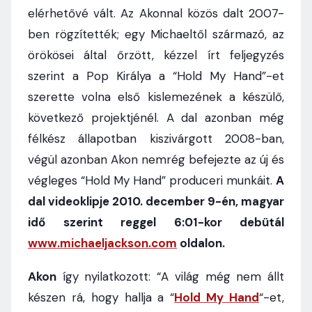
elérhetővé vált. Az Akonnal közös dalt 2007-
ben rögzítették; egy Michaeltől származó, az
örökösei által őrzött, kézzel írt feljegyzés
szerint a Pop Királya a “Hold My Hand”-et
szerette volna első kislemezének a készülő,
következő projektjénél. A dal azonban még
félkész állapotban kiszivárgott 2008-ban,
végül azonban Akon nemrég befejezte az új és
végleges “Hold My Hand” produceri munkáit.
A
dal videoklipje 2010. december 9-én, magyar
idő szerint reggel 6:01-kor debütál
www.michaeljackson.com
oldalon.
Akon
így nyilatkozott: “A világ még nem állt
készen rá, hogy hallja a “
Hold My Hand
“-et,