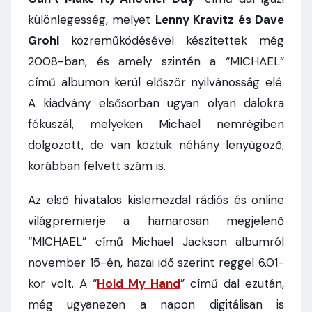
különlegesség, melyet
Lenny Kravitz és Dave
Grohl
közreműködésével készítettek még
2008-ban, és amely szintén a “MICHAEL”
című albumon kerül először nyilvánosság elé.
A kiadvány elsősorban ugyan olyan dalokra
fókuszál, melyeken Michael nemrégiben
dolgozott, de van köztük néhány lenyűgöző,
korábban felvett szám is.
Az első hivatalos kislemezdal rádiós és online
világpremierje a hamarosan megjelenő
“MICHAEL” című Michael Jackson albumról
november 15-én, hazai idő szerint reggel 6.01-
kor volt. A “
Hold My Hand
” című dal ezután,
még ugyanezen a napon digitálisan is