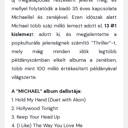
új megállapodás részeként jelenik meg, és
mellyel folytatódik a kiadó 35 éves kapcsolata
Michaellel és zenéjével. Ezen időszak alatt
Michael több száz millió lemezt adott el,
13 #1
kislemez
t adott ki, és megjelentette a
popkulturális jelenségnek számító “Thriller”-t,
mely máig minden idők legtöbb
példányszámban elkelt albuma a zenében,
több mint 100 millió értékesített példányával
világszerte.
A “MICHAEL” album dallistája:
1. Hold My Hand (Duet with Akon)
2. Hollywood Tonight
3. Keep Your Head Up
4. (I Like) The Way You Love Me