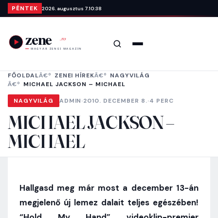
Ugrás a tartalomra
PÉNTEK
2026. augusztus 7.
10:38
Keresés
Menü
FŐOLDAL
ZENEI HÍREK
NAGYVILÁG
MICHAEL JACKSON – MICHAEL
NAGYVILÁG
ADMIN
·
2010. DECEMBER 8.
·
4 PERC
MICHAEL JACKSON –
MICHAEL
Hallgasd meg már most a december 13-án
megjelenő új lemez dalait teljes egészében!
“Hold My Hand” videoklip-premier