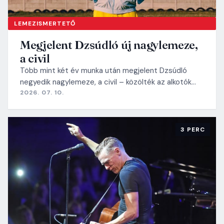
LEMEZISMERTETŐ
Megjelent Dzsúdló új nagylemeze,
a civil
Több mint két év munka után megjelent Dzsúdló
negyedik nagylemeze, a civil – közölték az alkotók…
2026. 07. 10.
3 PERC