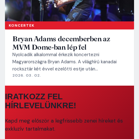
KONCERTEK
Bryan Adams decemberben az
MVM Dome-ban lép fel
Nyolcadik alkalommal érkezik koncertezni
Magyarországra Bryan Adams. A világhírű kanadai
rocksztár két évvel ezelőtti estje után…
2026. 03. 02.
IRATKOZZ FEL
HÍRLEVELÜNKRE!
Kapd meg először a legfrissebb zenei híreket és
exkluzív tartalmakat.