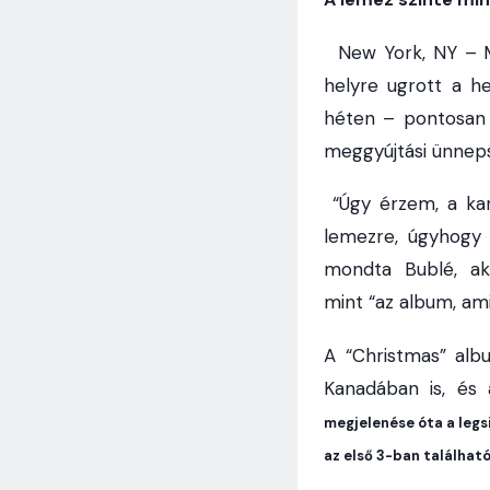
New York, NY – Mi
helyre ugrott a h
héten – pontosan 
meggyújtási ünneps
“Úgy érzem, a kar
lemezre, úgyhogy
mondta Bublé, ak
mint “az album, am
A “Christmas” albu
Kanadában is, és 
megjelenése óta a legs
az első 3-ban találhat