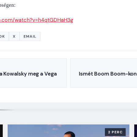
pségen:
e.com/watch?
v=h4qtGDHaH3g
OK
X
EMAIL
t a Kowalsky meg a Vega
Ismét Boom Boom-kon
2 PERC