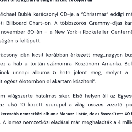
chael Bublé karácsonyi CD-je, a “Christmas” eddigi más
eti Billboard Chart-on. A többszörös Grammy-díjas kan
november 30-án – a New York-i Rockefeller Centerné
égén is fellépett.
ácsony idén kicsit korábban érkezett meg…nagyon bü
 ez a hab a tortán számomra. Köszönöm Amerika, Bol
inek ünnepi albuma 5 hete jelent meg, melyet a 
it egész életemben el akartam készíteni”.
m világszerte hatalmas siker. Első helyen áll az Egyes
az első 10 között szerepel a világ összes vezető pi
ikeresebb nemzetközi album a Mahasz-listán, de az összesített 40 
. A lemez nemzetközi eladásai már meghaladták a 4 milli
ó