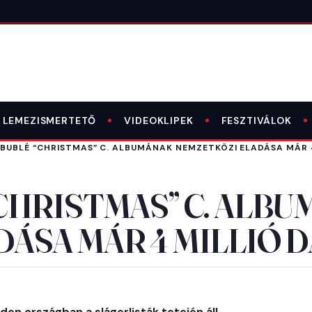
LEMEZISMERTETŐ
VIDEOKLIPEK
FESZTIVÁLOK
 BUBLÉ “CHRISTMAS” C. ALBUMÁNAK NEMZETKÖZI ELADÁSA MÁR 
CHRISTMAS” C. ALB
ÁSA MÁR 4 MILLIÓ 
den országban a slágerlisták tetején áll