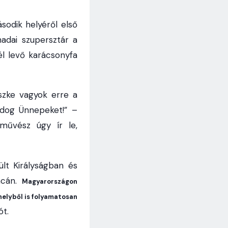
odik helyéről első
adai szupersztár a
l levő karácsonyfa
szke vagyok erre a
dog Ünnepeket!” –
művész úgy ír le,
ült Királyságban és
acán.
Magyarországon
helyből is folyamatosan
ót.