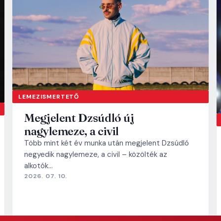
LEMEZISMERTETŐ
Megjelent Dzsúdló új
nagylemeze, a civil
Több mint két év munka után megjelent Dzsúdló
negyedik nagylemeze, a civil – közölték az
alkotók…
2026. 07. 10.