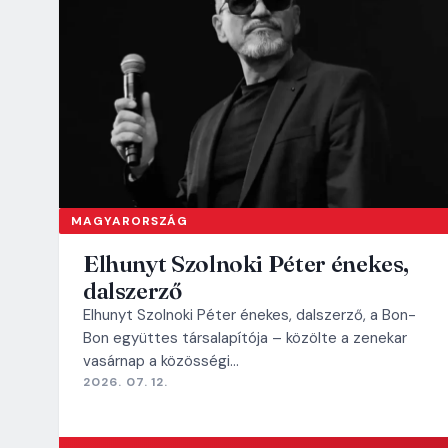
MAGYARORSZÁG
Elhunyt Szolnoki Péter énekes,
dalszerző
Elhunyt Szolnoki Péter énekes, dalszerző, a Bon-
Bon együttes társalapítója – közölte a zenekar
vasárnap a közösségi…
2026. 07. 12.