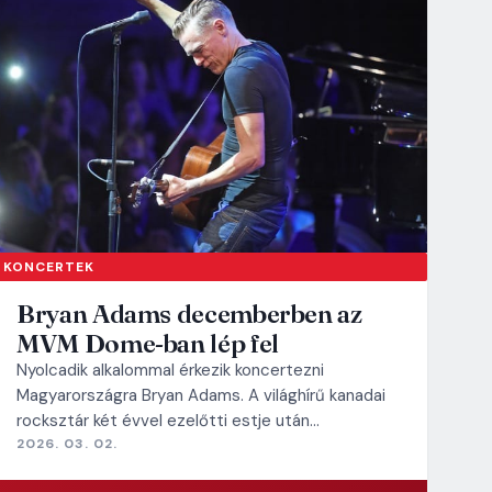
KONCERTEK
Bryan Adams decemberben az
MVM Dome-ban lép fel
Nyolcadik alkalommal érkezik koncertezni
Magyarországra Bryan Adams. A világhírű kanadai
rocksztár két évvel ezelőtti estje után…
2026. 03. 02.