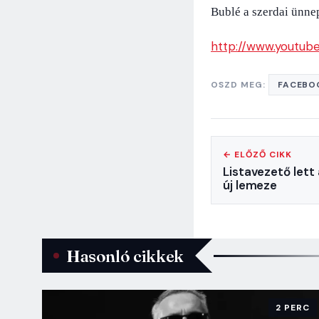
Bublé a szerdai ünne
http://www.youtub
OSZD MEG:
FACEBO
← ELŐZŐ CIKK
Listavezető let
új lemeze
Hasonló cikkek
2 PERC