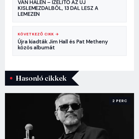
VAN HALEN – ÍZELÍTŐ AZ ÚJ
KISLEMEZDALBÓL, 13 DAL LESZ A
LEMEZEN
KÖVETKEZŐ CIKK →
Újra kiadták Jim Hall és Pat Metheny
közös albumát
Hasonló cikkek
2 PERC