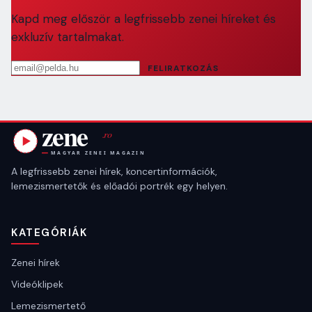
Kapd meg először a legfrissebb zenei híreket és
exkluzív tartalmakat.
Email cím
FELIRATKOZÁS
A legfrissebb zenei hírek, koncertinformációk,
lemezismertetők és előadói portrék egy helyen.
KATEGÓRIÁK
Zenei hírek
Videóklipek
Lemezismertető