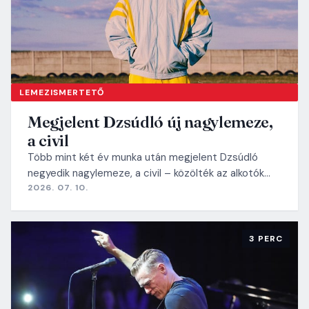
LEMEZISMERTETŐ
Megjelent Dzsúdló új nagylemeze,
a civil
Több mint két év munka után megjelent Dzsúdló
negyedik nagylemeze, a civil – közölték az alkotók…
2026. 07. 10.
3 PERC