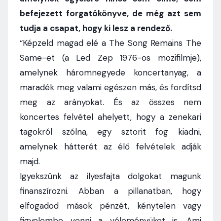
befejezett forgatókönyve, de még azt sem
tudja a csapat, hogy ki lesz a rendező.
“Képzeld magad elé a The Song Remains The
Same-et (a Led Zep 1976-os mozifilmje),
amelynek háromnegyede koncertanyag, a
maradék meg valami egészen más, és fordítsd
meg az arányokat. És az összes nem
koncertes felvétel ahelyett, hogy a zenekari
tagokról szólna, egy sztorit fog kiadni,
amelynek hátterét az élő felvételek adják
majd.
Igyekszünk az ilyesfajta dolgokat magunk
finanszírozni. Abban a pillanatban, hogy
elfogadod mások pénzét, kénytelen vagy
figyelembe venni a véleményüket is. Ami