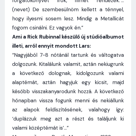
forgatókönyvet írok, filmet rendezek.’…
(nevet) De szembesülnöm kellett a ténnyel,
hogy ilyesmi sosem lesz. Mindig a Metallicát
fogom csinálni. Ez vagyok én.”
Ami a Rick Rubinnal készülő új stúdióalbumot
illeti, arról ennyit mondott Lars:
“Nagyjából 7-8 nótánál tartunk és váltogatva
dolgozunk. Kitalálunk valamit, aztán nekiugrunk
a következő dolognak, kidolgozunk valami
alaptémát, aztán hagyjuk egy kicsit, majd
később visszakanyarodunk hozzá. A következő
hónapban vissza fogunk menni és nekiállunk
az alapok feldíszítésének, valahogy így:
‘duplázzuk meg azt a részt és találjunk ki
valami középtémát is’…”