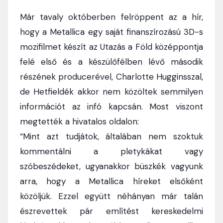
Már tavaly októberben felröppent az a hír,
hogy a Metallica egy saját finanszírozású 3D-s
mozifilmet készít az Utazás a Föld középpontja
felé első és a készülőfélben lévő második
részének producerével, Charlotte Hugginsszal,
de Hetfieldék akkor nem közöltek semmilyen
információt az infó kapcsán. Most viszont
megtették a hivatalos oldalon:
“Mint azt tudjátok, általában nem szoktuk
kommentálni a pletykákat vagy
szóbeszédeket, ugyanakkor büszkék vagyunk
arra, hogy a Metallica híreket elsőként
közöljük. Ezzel együtt néhányan már talán
észrevettek pár említést kereskedelmi