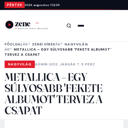
Ugrás a tartalomra
PÉNTEK
2026. augusztus 7.
22:35
Keresés
Menü
FŐOLDAL
ZENEI HÍREK
NAGYVILÁG
METALLICA – EGY SÚLYOSABB 'FEKETE ALBUMOT'
TERVEZ A CSAPAT
NAGYVILÁG
ADMIN
·
2012. JANUÁR 7.
·
5 PERC
METALLICA – EGY
SÚLYOSABB 'FEKETE
ALBUMOT' TERVEZ A
CSAPAT