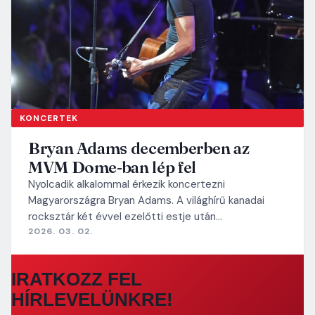
KONCERTEK
Bryan Adams decemberben az
MVM Dome-ban lép fel
Nyolcadik alkalommal érkezik koncertezni
Magyarországra Bryan Adams. A világhírű kanadai
rocksztár két évvel ezelőtti estje után…
2026. 03. 02.
IRATKOZZ FEL
HÍRLEVELÜNKRE!