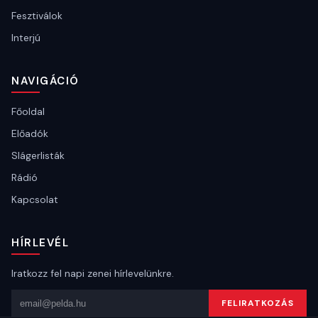
Fesztiválok
Interjú
NAVIGÁCIÓ
Főoldal
Előadók
Slágerlisták
Rádió
Kapcsolat
HÍRLEVÉL
Iratkozz fel napi zenei hírlevelünkre.
Email cím
FELIRATKOZÁS