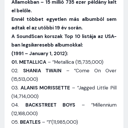
Államokban – 15 millió 735 ezer példány kelt
el belőle.
Ennél többet egyetlen más albumból sem
adtak el az utóbbi 19 év során.
A SoundScan korszak Top 10 listája az USA-
ban legsikeresebb albumokkal:
(1991 – January 1, 2012):
01.
METALLICA
– “Metallica (15,735,000)
02.
SHANIA TWAIN
– “Come On Over
(15,513,000)
03.
ALANIS MORISSETTE
– “Jagged Little Pill
(14,714,000)
04.
BACKSTREET BOYS
– “Millennium
(12,168,000)
05.
BEATLES
– “1”(11,985,000)