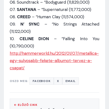
06. Soundtrack – “Bodyguard (11,829,000)
07.
SANTANA
– “Supernatural (11,772,000)
08.
CREED
– “Human Clay (11,574,000)
09.
N’ SYNC
– “No Strings Attached
(11,122,000)
10.
CELINE DION
– “Falling Into You
(10,790,000)
http://hammerworld.hu/2012/01/07/metallica-
egy-sulyosabb-fekete-albumot-tervez-a-
csapat/
OSZD MEG:
FACEBOOK
X
EMAIL
← ELŐZŐ CIKK