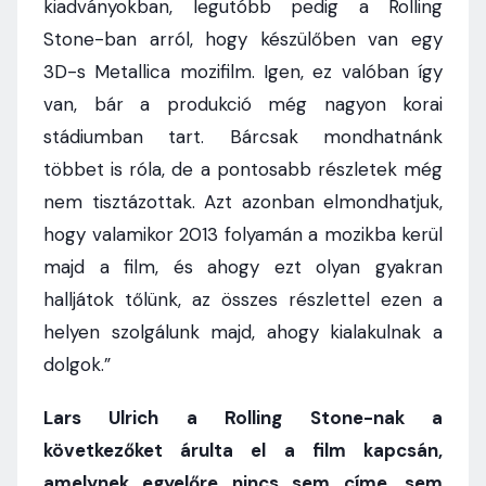
kiadványokban, legutóbb pedig a Rolling
Stone-ban arról, hogy készülőben van egy
3D-s Metallica mozifilm. Igen, ez valóban így
van, bár a produkció még nagyon korai
stádiumban tart. Bárcsak mondhatnánk
többet is róla, de a pontosabb részletek még
nem tisztázottak. Azt azonban elmondhatjuk,
hogy valamikor 2013 folyamán a mozikba kerül
majd a film, és ahogy ezt olyan gyakran
halljátok tőlünk, az összes részlettel ezen a
helyen szolgálunk majd, ahogy kialakulnak a
dolgok.”
Lars Ulrich a Rolling Stone-nak a
következőket árulta el a film kapcsán,
amelynek egyelőre nincs sem címe, sem