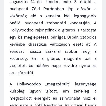
augusztus 14-én, kedden este 8 órától a
budapesti Zöld Pardonban lép először a
közönség elé a zenekar idei legnagyobb,
önálló budapesti szabadtéri koncertjén. A
Hollywoodoo rajongóinak a gitáros is tartogat
egy kis meglepetést, bár igaz, Urbán Szabolcs
kevésbé drasztikus változáson esett át. A
zenészt hosszú szakállal szokta meg a
közönség, ám a gitáros megunta ezt a
viseletet, és néhány napja rövidre nyírta az
arcszőrzetét.
A Hollywoodoo „megszépült” legénysége
külsőleg ugyan újított, ám zeneileg a
megszokott energiát és színvonalat viszi el
kedd este a Zöld Pardonba. Az öttagú banda