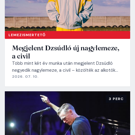
LEMEZISMERTETŐ
Megjelent Dzsúdló új nagylemeze,
a civil
Több mint két év munka után megjelent Dzsúdló
negyedik nagylemeze, a civil – közölték az alkotók…
2026. 07. 10.
3 PERC