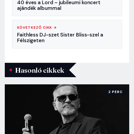
40 éves a Lord – jubileumi koncert
ajándék albummal
KÖVETKEZŐ CIKK →
Faithless DJ-szet Sister Bliss-szel a
Félszigeten
Hasonló cikkek
2 PERC