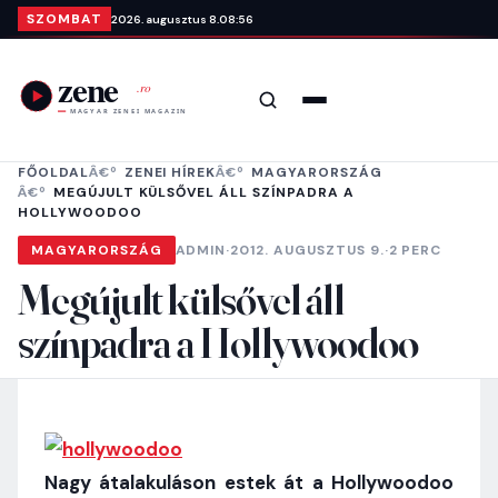
Ugrás a tartalomra
SZOMBAT
2026. augusztus 8.
08:56
Keresés
Menü
FŐOLDAL
ZENEI HÍREK
MAGYARORSZÁG
MEGÚJULT KÜLSŐVEL ÁLL SZÍNPADRA A
HOLLYWOODOO
MAGYARORSZÁG
ADMIN
·
2012. AUGUSZTUS 9.
·
2 PERC
Megújult külsővel áll
színpadra a Hollywoodoo
Nagy átalakuláson estek át a Hollywoodoo