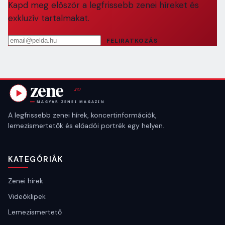
Kapd meg először a legfrissebb zenei híreket és
exkluzív tartalmakat.
Email cím
FELIRATKOZÁS
A legfrissebb zenei hírek, koncertinformációk,
lemezismertetők és előadói portrék egy helyen.
KATEGÓRIÁK
Zenei hírek
Videóklipek
Lemezismertető