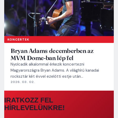
KONCERTEK
Bryan Adams decemberben az
MVM Dome-ban lép fel
Nyolcadik alkalommal érkezik koncertezni
Magyarországra Bryan Adams. A világhírű kanadai
rocksztár két évvel ezelőtti estje után…
2026. 03. 02.
IRATKOZZ FEL
HÍRLEVELÜNKRE!