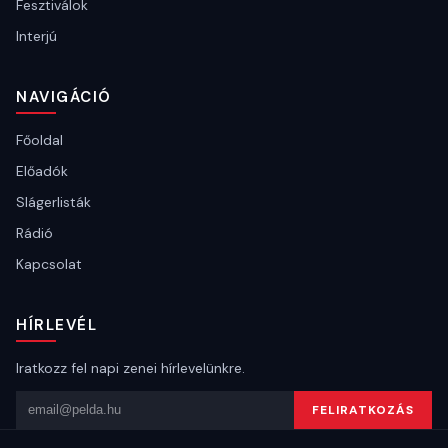
Fesztiválok
Interjú
NAVIGÁCIÓ
Főoldal
Előadók
Slágerlisták
Rádió
Kapcsolat
HÍRLEVÉL
Iratkozz fel napi zenei hírlevelünkre.
Email cím
FELIRATKOZÁS